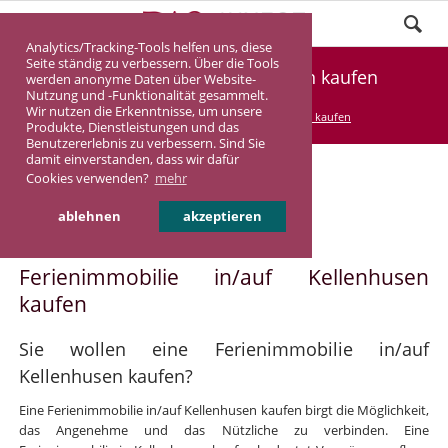
Analytics/Tracking-Tools helfen uns, diese
Seite ständig zu verbessern. Über die Tools
Ferienimmobilie Kellenhusen kaufen
werden anonyme Daten über Website-
Nutzung und -Funktionalität gesammelt.
Wir nutzen die Erkenntnisse, um unsere
DASINVEST
Service
Ferienimmobilie kaufen
Produkte, Dienstleistungen und das
Benutzererlebnis zu verbessern. Sind Sie
damit einverstanden, dass wir dafür
Cookies verwenden?
mehr
Ferienimmobilie in/auf
ablehnen
akzeptieren
Kellenhusen
Ferienimmobilie in/auf Kellenhusen
kaufen
Sie wollen eine Ferienimmobilie in/auf
Kellenhusen kaufen?
Eine Ferienimmobilie in/auf Kellenhusen kaufen birgt die Möglichkeit,
das Angenehme und das Nützliche zu verbinden. Eine