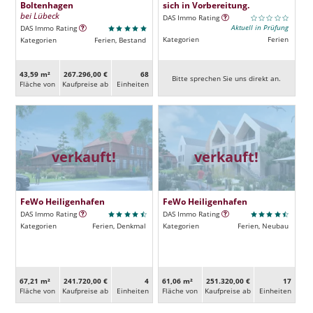
Boltenhagen
sich in Vorbereitung.
bei Lübeck
DAS Immo Rating
Aktuell in Prüfung
DAS Immo Rating
Kategorien
Ferien
Kategorien
Ferien, Bestand
43,59 m²
267.296,00 €
68
Bitte sprechen Sie uns direkt an.
Fläche von
Kaufpreise ab
Ein­heiten
verkauft!
verkauft!
FeWo Heiligenhafen
FeWo Heiligenhafen
DAS Immo Rating
DAS Immo Rating
Kategorien
Ferien, Denkmal
Kategorien
Ferien, Neubau
67,21 m²
241.720,00 €
4
61,06 m²
251.320,00 €
17
Fläche von
Kaufpreise ab
Ein­heiten
Fläche von
Kaufpreise ab
Ein­heiten