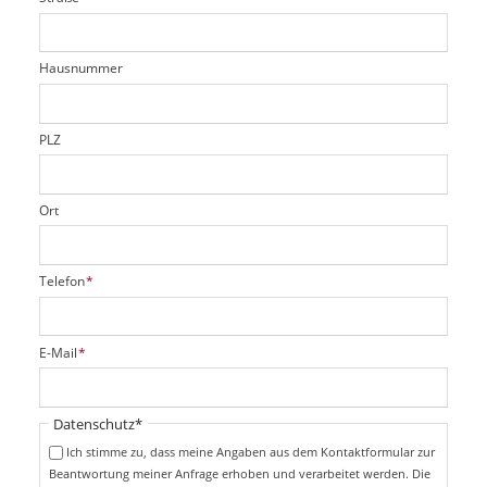
d
c
t
e
h
e
l
t
r
d
Hausnummer
f
e
l
d
PLZ
Ort
P
Telefon
*
f
l
i
P
E-Mail
*
c
f
h
l
t
i
Pflichtfeld
Datenschutz
*
f
c
e
Ich stimme zu, dass meine Angaben aus dem Kontaktformular zur
h
l
Beantwortung meiner Anfrage erhoben und verarbeitet werden. Die
t
d