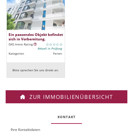
Ein passendes Objekt befindet
sich in Vorbereitung.
DAS Immo Rating
Aktuell in Prüfung
Kategorien
Ferien
Bitte sprechen Sie uns direkt an.
ZUR IMMOBILIENÜBERSICHT
KONTAKT
Ihre Kontaktdaten
O
U