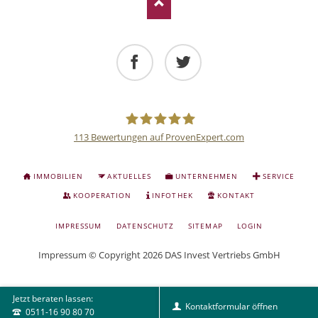
Facebook
Twitter
113
Bewertungen auf ProvenExpert.com
Deutsche
NAVIGATION
IMMOBILIEN
AKTUELLES
UNTERNEHMEN
SERVICE
ÜBERSPRINGEN
Anlage
KOOPERATION
INFOTHEK
KONTAKT
NAVIGATION
IMPRESSUM
DATENSCHUTZ
SITEMAP
LOGIN
und
ÜBERSPRINGEN
Impressum
© Copyright 2026 DAS Invest Vertriebs GmbH
Sachwert
Jetzt beraten lassen:
Investitionen
Kontaktformular öffnen
0511-16 90 80 70