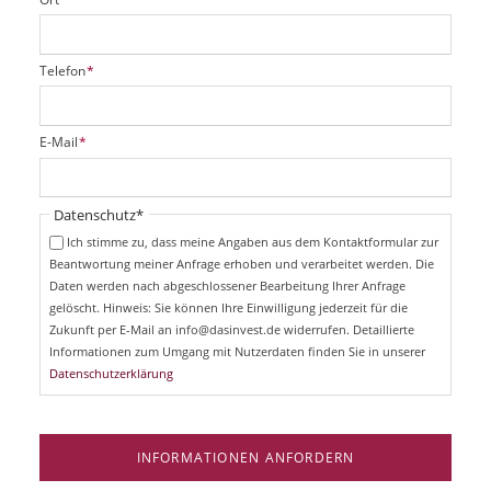
P
Telefon
*
f
l
i
P
E-Mail
*
c
f
h
l
t
i
Pflichtfeld
Datenschutz
*
f
c
e
Ich stimme zu, dass meine Angaben aus dem Kontaktformular zur
h
l
Beantwortung meiner Anfrage erhoben und verarbeitet werden. Die
t
d
Daten werden nach abgeschlossener Bearbeitung Ihrer Anfrage
f
e
gelöscht. Hinweis: Sie können Ihre Einwilligung jederzeit für die
l
Zukunft per E-Mail an info@dasinvest.de widerrufen. Detaillierte
d
Informationen zum Umgang mit Nutzerdaten finden Sie in unserer
Datenschutzerklärung
INFORMATIONEN ANFORDERN