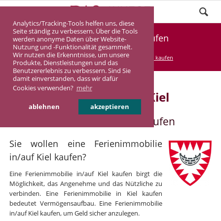
Analytics/Tracking-Tools helfen uns, diese
Seite ständig zu verbessern. Über die Tools
Ferienimmobilie Kiel kaufen
werden anonyme Daten über Website-
Nutzung und -Funktionalität gesammelt.
Wir nutzen die Erkenntnisse, um unsere
DASINVEST
Service
Ferienimmobilie kaufen
Produkte, Dienstleistungen und das
Benutzererlebnis zu verbessern. Sind Sie
damit einverstanden, dass wir dafür
Cookies verwenden?
mehr
Ferienimmobilie in/auf Kiel
ablehnen
akzeptieren
Ferienimmobilie in/auf Kiel kaufen
Sie wollen eine Ferienimmobilie
in/auf Kiel kaufen?
Eine Ferienimmobilie in/auf Kiel kaufen birgt die
Möglichkeit, das Angenehme und das Nützliche zu
verbinden. Eine Ferienimmobilie in Kiel kaufen
bedeutet Vermögensaufbau. Eine Ferienimmobilie
in/auf Kiel kaufen, um Geld sicher anzulegen.