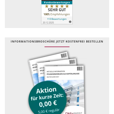
INFOR­MATIONS­BROSCHÜRE JETZT KOSTEN­FREI BESTELLEN