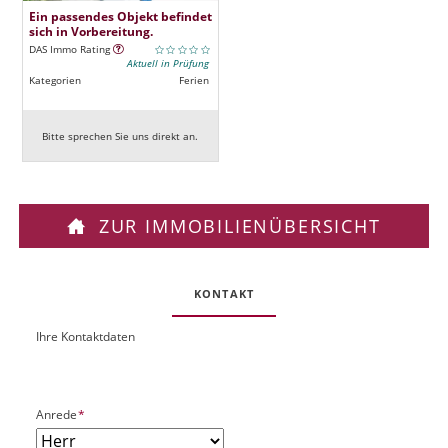
Ein passendes Objekt befindet
sich in Vorbereitung.
DAS Immo Rating
Aktuell in Prüfung
Kategorien
Ferien
Bitte sprechen Sie uns direkt an.
ZUR IMMOBILIENÜBERSICHT
KONTAKT
Ihre Kontaktdaten
O
U
b
R
j
L
e
P
Anrede
*
k
f
t