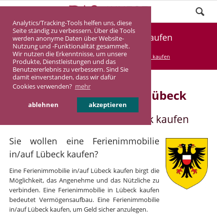
Analytics/Tracking-Tools helfen uns, diese
Seite ständig zu verbessern. Über die Tools
Ferienimmobilie Lübeck kaufen
werden anonyme Daten über Website-
Nutzung und -Funktionalität gesammelt.
Wir nutzen die Erkenntnisse, um unsere
DASINVEST
Service
Ferienimmobilie kaufen
Produkte, Dienstleistungen und das
Benutzererlebnis zu verbessern. Sind Sie
damit einverstanden, dass wir dafür
Cookies verwenden?
mehr
Ferienimmobilie in/auf Lübeck
ablehnen
akzeptieren
Ferienimmobilie in/auf Lübeck kaufen
Sie wollen eine Ferienimmobilie
in/auf Lübeck kaufen?
Eine Ferienimmobilie in/auf Lübeck kaufen birgt die
Möglichkeit, das Angenehme und das Nützliche zu
verbinden. Eine Ferienimmobilie in Lübeck kaufen
bedeutet Vermögensaufbau. Eine Ferienimmobilie
in/auf Lübeck kaufen, um Geld sicher anzulegen.