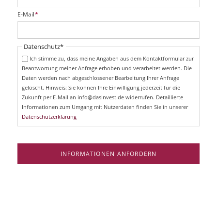
l
i
P
E-Mail
*
c
f
h
l
t
i
Pflichtfeld
Datenschutz
*
f
c
e
Ich stimme zu, dass meine Angaben aus dem Kontaktformular zur
h
l
Beantwortung meiner Anfrage erhoben und verarbeitet werden. Die
t
d
Daten werden nach abgeschlossener Bearbeitung Ihrer Anfrage
f
e
gelöscht. Hinweis: Sie können Ihre Einwilligung jederzeit für die
l
Zukunft per E-Mail an info@dasinvest.de widerrufen. Detaillierte
d
Informationen zum Umgang mit Nutzerdaten finden Sie in unserer
Datenschutzerklärung
INFORMATIONEN ANFORDERN