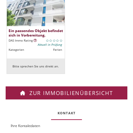
Ein passendes Objekt befindet
sich in Vorbereitung.
DAS Immo Rating
Aktuell in Prüfung
Kategorien
Ferien
Bitte sprechen Sie uns direkt an.
ZUR IMMOBILIENÜBERSICHT
KONTAKT
Ihre Kontaktdaten
O
U