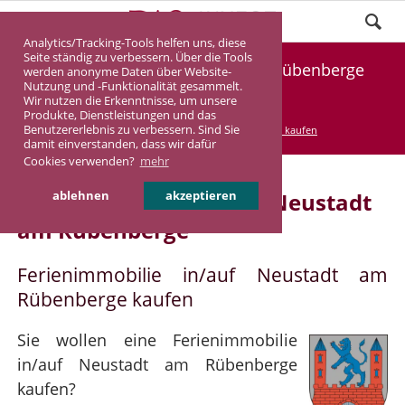
Analytics/Tracking-Tools helfen uns, diese
Seite ständig zu verbessern. Über die Tools
Ferienimmobilie Neustadt am Rübenberge
werden anonyme Daten über Website-
Nutzung und -Funktionalität gesammelt.
kaufen
Wir nutzen die Erkenntnisse, um unsere
Produkte, Dienstleistungen und das
Benutzererlebnis zu verbessern. Sind Sie
DASINVEST
Service
Ferienimmobilie kaufen
damit einverstanden, dass wir dafür
Cookies verwenden?
mehr
Ferienimmobilie in/auf Neustadt
ablehnen
akzeptieren
am Rübenberge
Ferienimmobilie in/auf Neustadt am
Rübenberge kaufen
Sie wollen eine Ferienimmobilie
in/auf Neustadt am Rübenberge
kaufen?