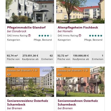
Pflegeimmobilie Glandorf
Altenpflegeheim Fischbeck
bei Osnabrück
bei Hameln
DAS Immo Rating
DAS Immo Rating
Kategorien
Pflege, Bestand
Kategorien
Pflege, Bestand
92,74 m²
273.051,36 €
62
52,72 m²
150.000,00 €
1
Fläche von
Kaufpreise ab
Ein­heiten
Fläche von
Kaufpreise ab
Ein­heiten
Neubau bei Bremen / 5 %
DA00645
Neubau bei Bremen / 5 %
DA00646
AfA
Afa
Seniorenresidenz Osterholz
Seniorenwohnen Osterholz
Scharmbeck
Scharmbeck
bei Bremen
bei Bremen