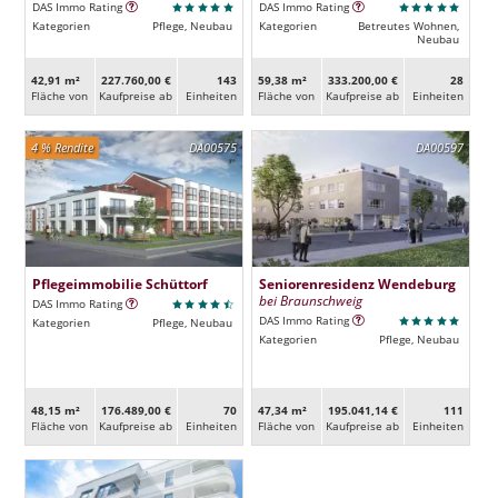
DAS Immo Rating
DAS Immo Rating
Kategorien
Pflege, Neubau
Kategorien
Betreutes Wohnen,
Neubau
42,91 m²
227.760,00 €
143
59,38 m²
333.200,00 €
28
Fläche von
Kaufpreise ab
Ein­heiten
Fläche von
Kaufpreise ab
Ein­heiten
4 % Rendite
DA00575
DA00597
Pflegeimmobilie Schüttorf
Seniorenresidenz Wendeburg
bei Braunschweig
DAS Immo Rating
DAS Immo Rating
Kategorien
Pflege, Neubau
Kategorien
Pflege, Neubau
48,15 m²
176.489,00 €
70
47,34 m²
195.041,14 €
111
Fläche von
Kaufpreise ab
Ein­heiten
Fläche von
Kaufpreise ab
Ein­heiten