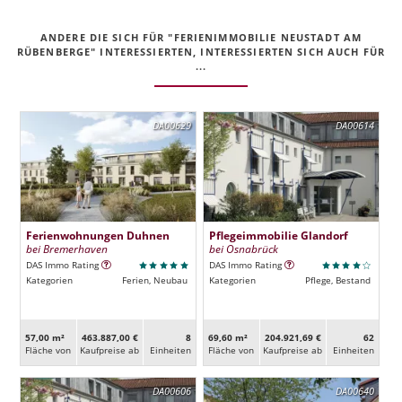
ANDERE DIE SICH FÜR "FERIENIMMOBILIE NEUSTADT AM
RÜBENBERGE" INTERESSIERTEN, INTERESSIERTEN SICH AUCH FÜR
...
DA00629
DA00614
Ferienwohnungen Duhnen
Pflegeimmobilie Glandorf
bei Bremerhaven
bei Osnabrück
DAS Immo Rating
DAS Immo Rating
Kategorien
Ferien, Neubau
Kategorien
Pflege, Bestand
57,00 m²
463.887,00 €
8
69,60 m²
204.921,69 €
62
Fläche von
Kaufpreise ab
Ein­heiten
Fläche von
Kaufpreise ab
Ein­heiten
DA00606
DA00640