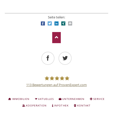
Seite teilen:
Facebook
Twitter
LinkedIn
Xing
E-mail
Facebook
Twitter
113
Bewertungen auf ProvenExpert.com
Deutsche
NAVIGATION
IMMOBILIEN
AKTUELLES
UNTERNEHMEN
SERVICE
ÜBERSPRINGEN
Anlage
KOOPERATION
INFOTHEK
KONTAKT