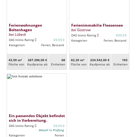
Ferienwohnungen
Ferienimmobilie Fleesensee
Boltenhagen
bei Güstrow
bei Lübeck
DAS Immo Rating
DAS Immo Rating
Kategorien
Ferien, Bestand
Kategorien
Ferien, Bestand
43,59 m²
267.296,00 €
68
62,20 m²
224.542,00 €
193
Fläche von
Kaufpreise ab
Ein­heiten
Fläche von
Kaufpreise ab
Ein­heiten
Ein passendes Objekt befindet
sich in Vorbereitung.
DAS Immo Rating
Aktuell in Prüfung
Kategorien
Ferien