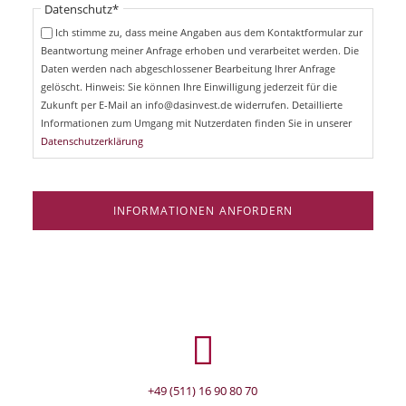
i
Pflichtfeld
Datenschutz
*
f
c
e
Ich stimme zu, dass meine Angaben aus dem Kontaktformular zur
h
l
Beantwortung meiner Anfrage erhoben und verarbeitet werden. Die
t
d
Daten werden nach abgeschlossener Bearbeitung Ihrer Anfrage
f
e
gelöscht. Hinweis: Sie können Ihre Einwilligung jederzeit für die
l
Zukunft per E-Mail an info@dasinvest.de widerrufen. Detaillierte
d
Informationen zum Umgang mit Nutzerdaten finden Sie in unserer
Datenschutzerklärung
INFORMATIONEN ANFORDERN
+49 (511) 16 90 80 70