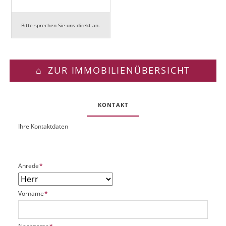
Bitte sprechen Sie uns direkt an.
ZUR IMMOBILIENÜBERSICHT
KONTAKT
Ihre Kontaktdaten
O
U
b
R
j
L
e
P
Anrede
*
k
f
t
l
P
P
Vorname
*
i
l
f
c
a
l
h
t
i
t
P