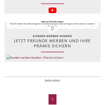
Video auf YouTube ansehen
Mit dem Ansehen des Videos willigen Sie in die Übertragung der Daten an Google und dem Setzen von weiteren
Cookies ein.
KUNDEN WERBEN KUNDEN
JETZT FREUNDE WERBEN UND IHRE
PRÄMIE SICHERN
Seite teilen:
Facebook
Twitter
LinkedIn
Xing
E-mail