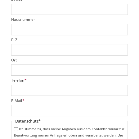
d
c
t
e
h
e
l
t
r
d
Hausnummer
f
e
l
d
PLZ
Ort
P
Telefon
*
f
l
i
P
E-Mail
*
c
f
h
l
t
i
Pflichtfeld
Datenschutz
*
f
c
e
Ich stimme zu, dass meine Angaben aus dem Kontaktformular zur
h
l
Beantwortung meiner Anfrage erhoben und verarbeitet werden. Die
t
d