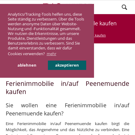
Analytics/Tracking-Tools helfen uns, diese
Seite ständig zu verbessern. Über die Tools
Ferienimmobilie Peenemuende kaufen
werden anonyme Daten über Website-
Nutzung und -Funktionalität gesammelt.
Wir nutzen die Erkenntnisse, um unsere
DASINVEST
Service
Ferienimmobilie kaufen
Produkte, Dienstleistungen und das
Benutzererlebnis zu verbessern. Sind Sie
damit einverstanden, dass wir dafür
Cookies verwenden?
mehr
Ferienimmobilie in/auf
ablehnen
akzeptieren
Peenemuende
Ferienimmobilie in/auf Peenemuende
kaufen
Sie wollen eine Ferienimmobilie in/auf
Peenemuende kaufen?
Eine Ferienimmobilie in/auf Peenemuende kaufen birgt die
Möglichkeit, das Angenehme und das Nützliche zu verbinden. Eine