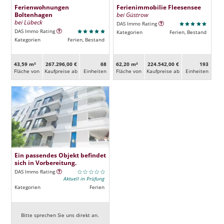
Ferienwohnungen
Ferienimmobilie Fleesensee
Boltenhagen
bei Güstrow
bei Lübeck
DAS Immo Rating
DAS Immo Rating
Kategorien
Ferien, Bestand
Kategorien
Ferien, Bestand
43,59 m²
267.296,00 €
68
62,20 m²
224.542,00 €
193
Fläche von
Kaufpreise ab
Ein­heiten
Fläche von
Kaufpreise ab
Ein­heiten
Ein passendes Objekt befindet
sich in Vorbereitung.
DAS Immo Rating
Aktuell in Prüfung
Kategorien
Ferien
Bitte sprechen Sie uns direkt an.