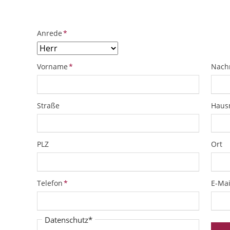
Pflichtfeld
Anrede
*
Pflichtfeld
Pflich
Vorname
*
Nach
Straße
Hau
PLZ
Ort
Pflichtfeld
Pflich
Telefon
*
E-Mai
Pflichtfeld
Datenschutz
*