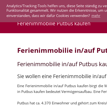
Analytics/Tracking-Tools helfen uns, diese Seite ständig zu
IMMOBILIEN
Funktionalität gesammelt. Wir nutzen die Erkenntnisse, um u
einverstanden, dass wir dafür Cookies verwenden?
mehr
Ferienimmobilie Putbus kaufen
Ferienimmobilie in/auf Pu
Ferienimmobilie in/auf Putbus ka
Sie wollen eine Ferienimmobilie in/au
Eine Ferienimmobilie in/auf Putbus kaufen birgt die 
in Putbus kaufen bedeutet Vermögensaufbau. Eine Fer
Putbus hat ca. 4.370 Einwohner und gehört zum Kre