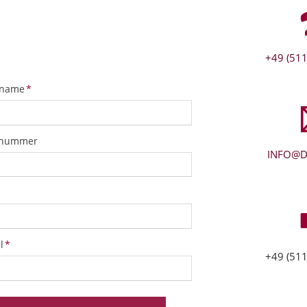
+49 (511
tfeld
name
*
snummer
INFO@D
tfeld
l
*
+49 (511