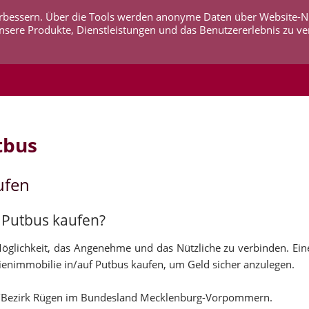
 verbessern. Über die Tools werden anonyme Daten über Website-
AKTUELLES
UNTERNEHMEN
SERVICE
KO
nsere Produkte, Dienstleistungen und das Benutzererlebnis zu ve
tbus
ufen
f Putbus kaufen?
Möglichkeit, das Angenehme und das Nützliche zu verbinden. Ei
ienimmobilie in/auf Putbus kaufen, um Geld sicher anzulegen.
is/Bezirk Rügen im Bundesland Mecklenburg-Vorpommern.