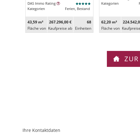
DAS Immo Rating
Kategorien
Kategorien
Ferien, Bestand
43,59 m²
267.296,00 €
68
62,20 m²
224.542,0
Fläche von
Kaufpreise ab
Ein­heiten
Fläche von
Kaufpreis
ZUR
Ihre Kontaktdaten
ObjektPlatzhalter
URL