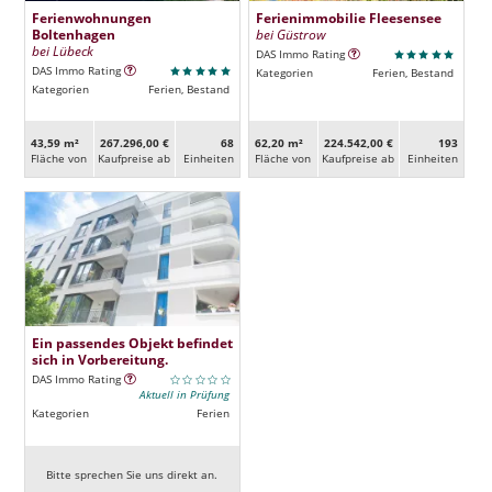
Ferienwohnungen
Ferienimmobilie Fleesensee
Boltenhagen
bei Güstrow
bei Lübeck
DAS Immo Rating
DAS Immo Rating
Kategorien
Ferien, Bestand
Kategorien
Ferien, Bestand
43,59 m²
267.296,00 €
68
62,20 m²
224.542,00 €
193
Fläche von
Kaufpreise ab
Ein­heiten
Fläche von
Kaufpreise ab
Ein­heiten
Ein passendes Objekt befindet
sich in Vorbereitung.
DAS Immo Rating
Aktuell in Prüfung
Kategorien
Ferien
Bitte sprechen Sie uns direkt an.