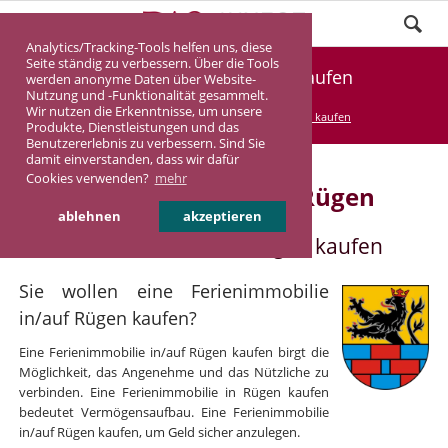
Analytics/Tracking-Tools helfen uns, diese
Seite ständig zu verbessern. Über die Tools
Ferienimmobilie Rügen kaufen
werden anonyme Daten über Website-
Nutzung und -Funktionalität gesammelt.
Wir nutzen die Erkenntnisse, um unsere
DASINVEST
Service
Ferienimmobilie kaufen
Produkte, Dienstleistungen und das
Benutzererlebnis zu verbessern. Sind Sie
damit einverstanden, dass wir dafür
Cookies verwenden?
mehr
Ferienimmobilie in/auf Rügen
ablehnen
akzeptieren
Ferienimmobilie in/auf Rügen kaufen
Sie wollen eine Ferienimmobilie
in/auf Rügen kaufen?
Eine Ferienimmobilie in/auf Rügen kaufen birgt die
Möglichkeit, das Angenehme und das Nützliche zu
verbinden. Eine Ferienimmobilie in Rügen kaufen
bedeutet Vermögensaufbau. Eine Ferienimmobilie
in/auf Rügen kaufen, um Geld sicher anzulegen.