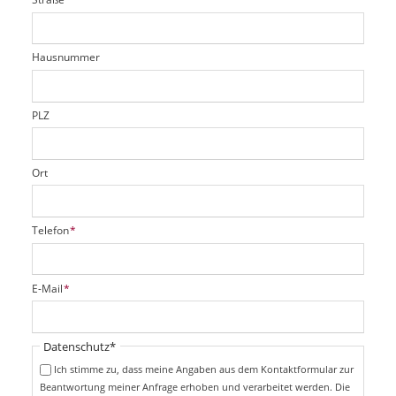
f
d
c
t
e
h
e
l
t
r
d
Hausnummer
f
e
l
d
PLZ
Ort
P
Telefon
*
f
l
i
P
E-Mail
*
c
f
h
l
t
i
Pflichtfeld
Datenschutz
*
f
c
e
Ich stimme zu, dass meine Angaben aus dem Kontaktformular zur
h
l
Beantwortung meiner Anfrage erhoben und verarbeitet werden. Die
t