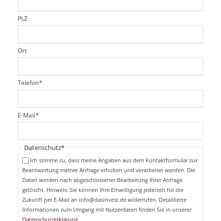
l
d
PLZ
Ort
P
Telefon
*
f
l
i
P
E-Mail
*
c
f
h
l
t
i
Pflichtfeld
Datenschutz
*
f
c
e
Ich stimme zu, dass meine Angaben aus dem Kontaktformular zur
h
l
Beantwortung meiner Anfrage erhoben und verarbeitet werden. Die
t
d
Daten werden nach abgeschlossener Bearbeitung Ihrer Anfrage
f
e
gelöscht. Hinweis: Sie können Ihre Einwilligung jederzeit für die
l
Zukunft per E-Mail an info@dasinvest.de widerrufen. Detaillierte
d
Informationen zum Umgang mit Nutzerdaten finden Sie in unserer
Datenschutzerklärung