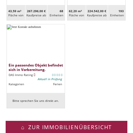
43,59 m²
267.296,00 €
68
62,20 m²
224.542,00 €
193
Fläche von
Kaufpreise ab
Ein­heiten
Fläche von
Kaufpreise ab
Ein­heiten
Ein passendes Objekt befindet
sich in Vorbereitung.
DAS Immo Rating
Aktuell in Prüfung
Kategorien
Ferien
Bitte sprechen Sie uns direkt an.
ZUR IMMOBILIENÜBERSICHT