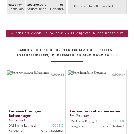
43,59 m²
267.296,00 €
68
Bitte sprechen Sie uns direkt an.
Fläche von
Kaufpreise ab
Ein­heiten
"FERIENIMMOBILIE KAUFEN" - ALLE OBJEKTE IN DER ÜBERSICHT
ANDERE DIE SICH FÜR "FERIENIMMOBILIE SELLIN"
INTERESSIERTEN, INTERESSIERTEN SICH AUCH FÜR ...
DA00613
DA00487
Ferienwohnungen
Ferienimmobilie Fleesensee
Boltenhagen
bei Güstrow
bei Lübeck
DAS Immo Rating
DAS Immo Rating
Kategorien
Ferien, Bestand
Kategorien
Ferien, Bestand