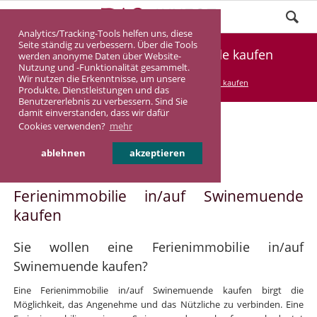
Analytics/Tracking-Tools helfen uns, diese
Seite ständig zu verbessern. Über die Tools
Ferienimmobilie Swinemuende kaufen
werden anonyme Daten über Website-
Nutzung und -Funktionalität gesammelt.
Wir nutzen die Erkenntnisse, um unsere
DASINVEST
Service
Ferienimmobilie kaufen
Produkte, Dienstleistungen und das
Benutzererlebnis zu verbessern. Sind Sie
damit einverstanden, dass wir dafür
Cookies verwenden?
mehr
Ferienimmobilie in/auf
ablehnen
akzeptieren
Swinemuende
Ferienimmobilie in/auf Swinemuende
kaufen
Sie wollen eine Ferienimmobilie in/auf
Swinemuende kaufen?
Eine Ferienimmobilie in/auf Swinemuende kaufen birgt die
Möglichkeit, das Angenehme und das Nützliche zu verbinden. Eine