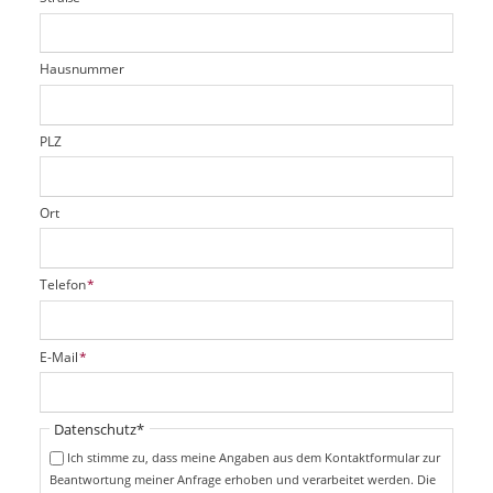
d
c
t
e
h
e
l
t
r
d
Hausnummer
f
e
l
d
PLZ
Ort
P
Telefon
*
f
l
i
P
E-Mail
*
c
f
h
l
t
i
Pflichtfeld
Datenschutz
*
f
c
e
Ich stimme zu, dass meine Angaben aus dem Kontaktformular zur
h
l
Beantwortung meiner Anfrage erhoben und verarbeitet werden. Die
t
d