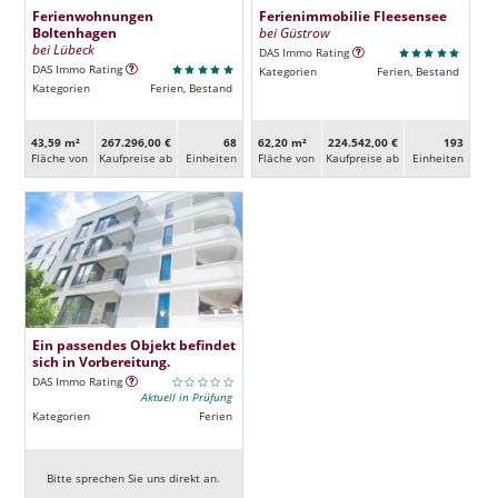
Ferienwohnungen
Ferienimmobilie Fleesensee
Boltenhagen
bei Güstrow
bei Lübeck
DAS Immo Rating
DAS Immo Rating
Kategorien
Ferien, Bestand
Kategorien
Ferien, Bestand
43,59 m²
267.296,00 €
68
62,20 m²
224.542,00 €
193
Fläche von
Kaufpreise ab
Ein­heiten
Fläche von
Kaufpreise ab
Ein­heiten
Ein passendes Objekt befindet
sich in Vorbereitung.
DAS Immo Rating
Aktuell in Prüfung
Kategorien
Ferien
Bitte sprechen Sie uns direkt an.