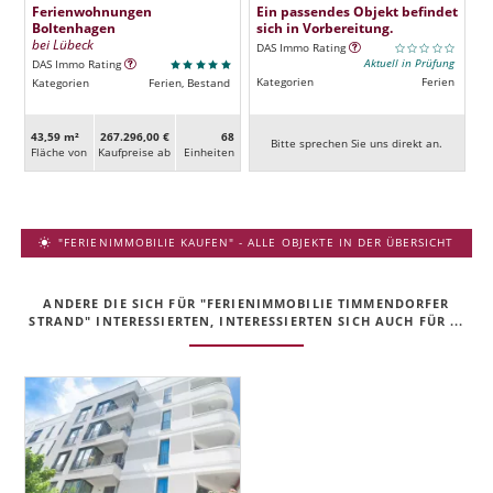
Ferienwohnungen
Ein passendes Objekt befindet
Boltenhagen
sich in Vorbereitung.
bei Lübeck
DAS Immo Rating
Aktuell in Prüfung
DAS Immo Rating
Kategorien
Ferien
Kategorien
Ferien, Bestand
43,59 m²
267.296,00 €
68
Bitte sprechen Sie uns direkt an.
Fläche von
Kaufpreise ab
Ein­heiten
"FERIENIMMOBILIE KAUFEN" - ALLE OBJEKTE IN DER ÜBERSICHT
ANDERE DIE SICH FÜR "FERIENIMMOBILIE TIMMENDORFER
STRAND" INTERESSIERTEN, INTERESSIERTEN SICH AUCH FÜR ...