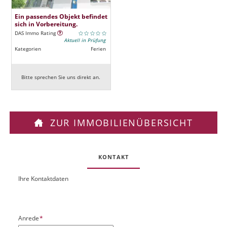
Ein passendes Objekt befindet
sich in Vorbereitung.
DAS Immo Rating
Aktuell in Prüfung
Kategorien
Ferien
Bitte sprechen Sie uns direkt an.
ZUR IMMOBILIENÜBERSICHT
KONTAKT
Ihre Kontaktdaten
O
U
b
R
j
L
e
P
Anrede
*
k