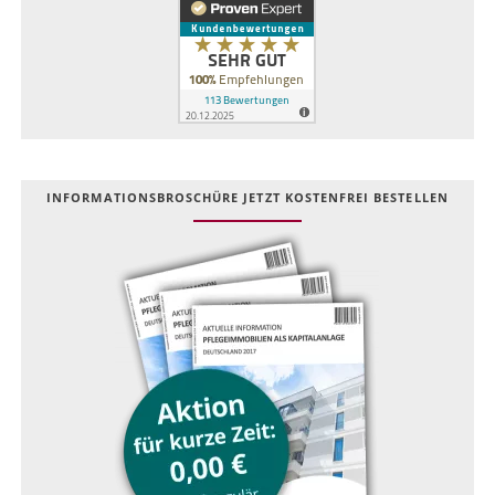
INFOR­MATIONS­BROSCHÜRE JETZT KOSTEN­FREI BESTELLEN