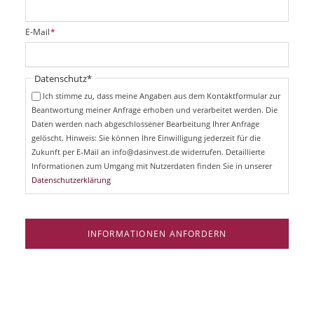
l
i
P
E-Mail
*
c
f
h
l
t
i
Pflichtfeld
Datenschutz
*
f
c
e
Ich stimme zu, dass meine Angaben aus dem Kontaktformular zur
h
l
Beantwortung meiner Anfrage erhoben und verarbeitet werden. Die
t
d
Daten werden nach abgeschlossener Bearbeitung Ihrer Anfrage
f
e
gelöscht. Hinweis: Sie können Ihre Einwilligung jederzeit für die
l
Zukunft per E-Mail an info@dasinvest.de widerrufen. Detaillierte
d
Informationen zum Umgang mit Nutzerdaten finden Sie in unserer
Datenschutzerklärung
INFORMATIONEN ANFORDERN