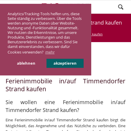
Analytics/Tracking-Tools helfen uns, diese
Seite ständig zu verbessern. Über die Tools
Ferienimmobilie Timmendorfer Strand kaufen
werden anonyme Daten über Website-
Nutzung und -Funktionalität gesammelt.
Wir nutzen die Erkenntnisse, um unsere
DASINVEST
Service
Ferienimmobilie kaufen
Produkte, Dienstleistungen und das
Benutzererlebnis zu verbessern. Sind Sie
damit einverstanden, dass wir dafür
Cookies verwenden?
mehr
Ferienimmobilie in/auf
ablehnen
akzeptieren
Timmendorfer Strand
Ferienimmobilie in/auf Timmendorfer
Strand kaufen
Sie wollen eine Ferienimmobilie in/auf
Timmendorfer Strand kaufen?
Eine Ferienimmobilie in/auf Timmendorfer Strand kaufen birgt die
Möglichkeit, das Angenehme und das Nützliche zu verbinden. Eine