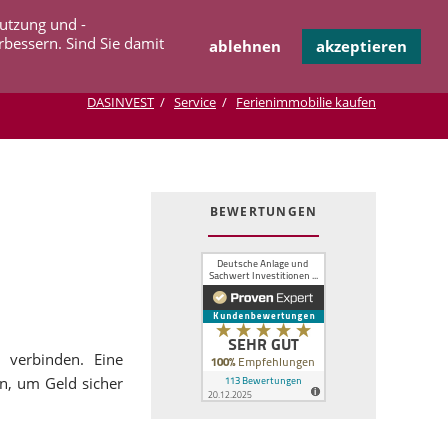
Navigation
Nutzung und -
OPERATION
INFOTHEK
KONTAKT
überspringen
rbessern. Sind Sie damit
ablehnen
akzeptieren
DASINVEST
Service
Ferienimmobilie kaufen
BEWERTUNGEN
 verbinden. Eine
n, um Geld sicher