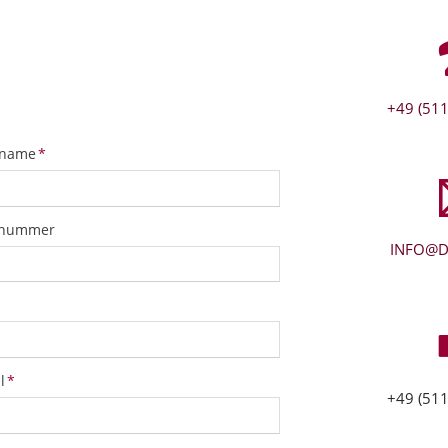
+49 (511
tfeld
name
*
snummer
INFO@D
tfeld
l
*
+49 (511