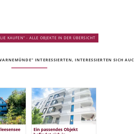
IE KAUFEN" - ALLE OBJEKTE IN DER ÜBERSICHT
WARNEMÜNDE" INTERESSIERTEN, INTERESSIERTEN SICH AUCH
DA00487
Fleesensee
Ein passendes Objekt