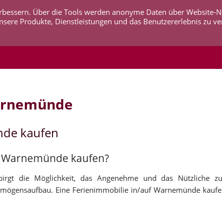
 verbessern. Über die Tools werden anonyme Daten über Website-
AKTUELLES
UNTERNEHMEN
SERVICE
KO
nsere Produkte, Dienstleistungen und das Benutzererlebnis zu ve
Warnemünde
nde kaufen
auf Warnemünde kaufen?
irgt die Möglichkeit, das Angenehme und das Nützliche zu
mögensaufbau. Eine Ferienimmobilie in/auf Warnemünde kaufe