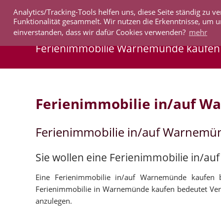
Analytics/Tracking-Tools helfen uns, diese Seite ständig zu
IMMOBILIEN
Funktionalität gesammelt. Wir nutzen die Erkenntnisse, um u
einverstanden, dass wir dafür Cookies verwenden?
mehr
Ferienimmobilie Warnemünde kaufen
Ferienimmobilie in/auf 
Ferienimmobilie in/auf Warnemü
Sie wollen eine Ferienimmobilie in/
Eine Ferienimmobilie in/auf Warnemünde kaufen b
Ferienimmobilie in Warnemünde kaufen bedeutet Ver
anzulegen.