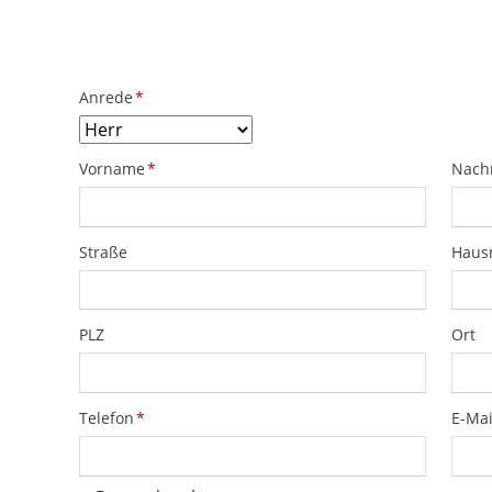
ObjektPlatzhalter
URL
Pflichtfeld
Anrede
*
Pflichtfeld
Pflich
Vorname
*
Nach
Straße
Hau
PLZ
Ort
Pflichtfeld
Pflich
Telefon
*
E-Mai