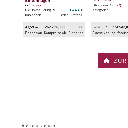
Boltenhagen
bei Güstrow
bei Lübeck
DAS Immo Rating
DAS Immo Rating
Kategorien
Kategorien
Ferien, Bestand
43,59 m²
267.296,00 €
68
62,20 m²
224.542,0
Fläche von
Kaufpreise ab
Ein­heiten
Fläche von
Kaufpreis
ZUR
Ihre Kontaktdaten