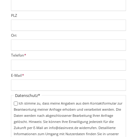
e
l
d
PLZ
Ort
P
Telefon
*
f
l
i
P
E-Mail
*
c
f
h
l
t
i
Pflichtfeld
Datenschutz
*
f
c
e
Ich stimme zu, dass meine Angaben aus dem Kontaktformular zur
h
l
Beantwortung meiner Anfrage erhoben und verarbeitet werden. Die
t
d
Daten werden nach abgeschlossener Bearbeitung Ihrer Anfrage
f
e
gelöscht. Hinweis: Sie können Ihre Einwilligung jederzeit für die
l
Zukunft per E-Mail an info@dasinvest.de widerrufen. Detaillierte
d
Informationen zum Umgang mit Nutzerdaten finden Sie in unserer