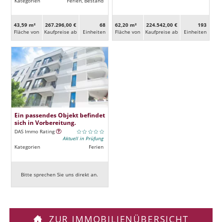
Kategorien
Ferien, Bestand
43,59 m²
267.296,00 €
68
62,20 m²
224.542,00 €
193
Fläche von
Kaufpreise ab
Ein­heiten
Fläche von
Kaufpreise ab
Ein­heiten
Ein passendes Objekt befindet
sich in Vorbereitung.
DAS Immo Rating
Aktuell in Prüfung
Kategorien
Ferien
Bitte sprechen Sie uns direkt an.
ZUR IMMOBILIENÜBERSICHT