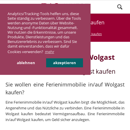
Analytics/Tracking-Tools helfen uns, diese
Seite ständig zu verbessern. Über die Tools
Ferienimmobilie Wolgast kaufen
werden anonyme Daten über Website-
Nutzung und -Funktionalität gesammelt.
Wir nutzen die Erkenntnisse, um unsere
DASINVEST
Service
Ferienimmobilie kaufen
Produkte, Dienstleistungen und das
Benutzererlebnis zu verbessern. Sind Sie
damit einverstanden, dass wir dafür
Cookies verwenden?
mehr
Ferienimmobilie in/auf Wolgast
ablehnen
akzeptieren
Ferienimmobilie in/auf Wolgast kaufen
Sie wollen eine Ferienimmobilie in/auf Wolgast
kaufen?
Eine Ferienimmobilie in/auf Wolgast kaufen birgt die Möglichkeit, das
Angenehme und das Nützliche zu verbinden. Eine Ferienimmobilie in
Wolgast kaufen bedeutet Vermögensaufbau. Eine Ferienimmobilie
in/auf Wolgast kaufen, um Geld sicher anzulegen.