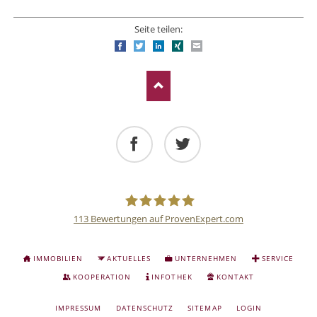
Seite teilen:
Facebook
Twitter
LinkedIn
Xing
E-mail
Facebook
Twitter
113
Bewertungen auf ProvenExpert.com
Deutsche
NAVIGATION
IMMOBILIEN
AKTUELLES
UNTERNEHMEN
SERVICE
ÜBERSPRINGEN
Anlage
KOOPERATION
INFOTHEK
KONTAKT
NAVIGATION
IMPRESSUM
DATENSCHUTZ
SITEMAP
LOGIN
und
ÜBERSPRINGEN