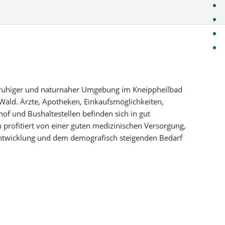
Objek
Energ
DAS 
Konta
n ruhiger und naturnaher Umgebung im Kneippheilbad
Wald. Ärzte, Apotheken, Einkaufsmöglichkeiten,
f und Bushaltestellen befinden sich in gut
 profitiert von einer guten medizinischen Versorgung,
entwicklung und dem demografisch steigenden Bedarf