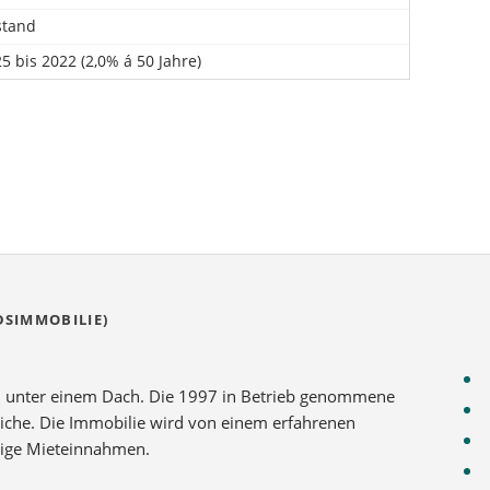
stand
5 bis 2022 (2,0% á 50 Jahre)
SIMMOBILIE)
Daten
nen unter einem Dach. Die 1997 in Betrieb genommene
Obje
iche. Die Immobilie wird von einem erfahrenen
Stand
ltige Mieteinnahmen.
Der B