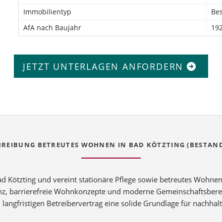
Immobilientyp
Be
AfA nach Baujahr
192
JETZT UNTERLAGEN ANFORDERN
HREIBUNG BETREUTES WOHNEN IN BAD KÖTZTING (BESTAND
 Bad Kötzting und vereint stationäre Pflege sowie betreutes Woh
anz, barrierefreie Wohnkonzepte und moderne Gemeinschaftsbere
n langfristigen Betreibervertrag eine solide Grundlage für nachha