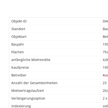
Objekt-ID
DA
Standort
Bad
Objektart
Be
Baujahr
19
Flächen
79,
anfängliche Mietrendite
4,0
Kaufpreise
195
Betreiber
Au
Anzahl der Gesamteinheiten
23
Mietvertragslaufzeit
20,
Verlängerungsoption
2 x
Indexierung
sie