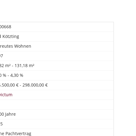
00668
 Kötzting
treutes Wohnen
97
82 m² - 131,18 m²
0 % - 4,30 %
.500,00 € - 298.000,00 €
victum
00 Jahre
 5
he Pachtvertrag