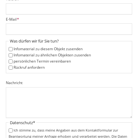
f
l
i
P
E-Mail
*
c
f
h
l
t
i
f
Was dürfen wir für Sie tun?
c
e
h
Infomaterial zu diesem Objekt zusenden
l
t
Infomaterial zu ähnlichen Objekten zusenden
d
f
persönlichen Termin vereinbaren
e
Rückruf anfordern
l
d
Nachricht
Pflichtfeld
Datenschutz
*
Ich stimme zu, dass meine Angaben aus dem Kontaktformular zur
Beantwortung meiner Anfrage erhoben und verarbeitet werden. Die Daten