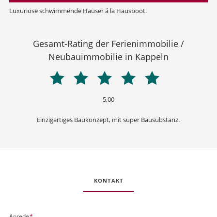
Luxuriöse schwimmende Häuser á la Hausboot.
Gesamt-Rating der Ferienimmobilie /
Neubauimmobilie in Kappeln
5,00
Einzigartiges Baukonzept, mit super Bausubstanz.
DA00185
-
FeWo
KONTAKT
Olpenitz
Schwimmende-
Häuser
U
o
O
P
Anrede
*