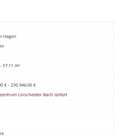
ei Hagen
im
- 57,11 m²
0 € - 230.946,00 €
nzentrum Linscheider Bach GmbH
re