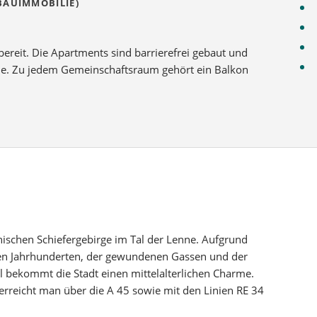
BAUIMMOBILIE)
Objek
Energ
DAS 
bereit. Die Apartments sind barrierefrei gebaut und
Konta
he. Zu jedem Gemeinschaftsraum gehört ein Balkon
inischen Schiefergebirge im Tal der Lenne. Aufgrund
en Jahrhunderten, der gewundenen Gassen und der
l bekommt die Stadt einen mittelalterlichen Charme.
erreicht man über die A 45 sowie mit den Linien RE 34