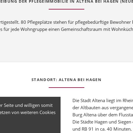
EIBUNG DER PFLEGEIMMOBILIE IN ALTENA BEI HAGEN (NEU
tigestellt. 80 Pflegeplätze stehen für pflegebedürftige Bewohner 
t es für jede Wohngruppe einen Gemeinschaftsraum mit Wohnküc
STANDORT: ALTENA BEI HAGEN
Die Stadt Altena liegt im Rhe
r Seite und willigen somit
der Altbauten aus vergangen
etzen von weiteren Cookies
Burg Altena über dem Flussta
Die Städte Hagen und Siegen 
und RB 91 in ca. 40 Minuten.