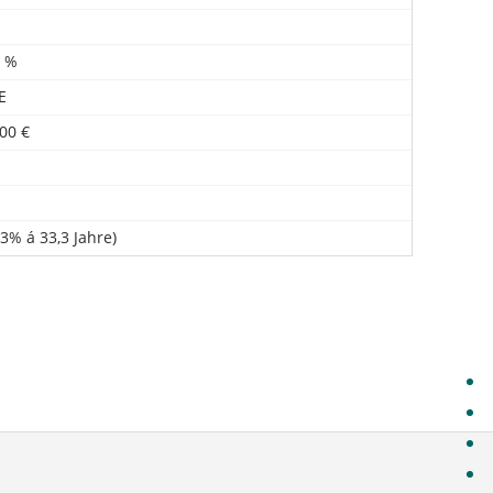
0 %
E
,00 €
3% á 33,3 Jahre)
Daten
Obje
Stand
Der B