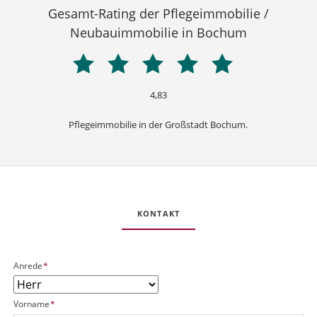
Gesamt-Rating der Pflegeimmobilie /
Neubauimmobilie in Bochum
4,83
Pflegeimmobilie in der Großstadt Bochum.
DA00368
-
Pflegeimmobilie
KONTAKT
Bochum
U
o
O
P
Anrede
*
R
o
b
f
L
b
j
l
j
e
P
Vorname
*
i
_
k
f