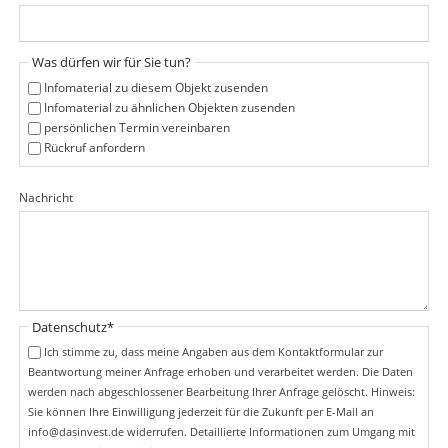
c
f
h
l
t
i
f
Was dürfen wir für Sie tun?
c
e
h
Infomaterial zu diesem Objekt zusenden
l
t
Infomaterial zu ähnlichen Objekten zusenden
d
f
persönlichen Termin vereinbaren
e
Rückruf anfordern
l
d
Nachricht
Pflichtfeld
Datenschutz
*
Ich stimme zu, dass meine Angaben aus dem Kontaktformular zur
Beantwortung meiner Anfrage erhoben und verarbeitet werden. Die Daten
werden nach abgeschlossener Bearbeitung Ihrer Anfrage gelöscht. Hinweis:
Sie können Ihre Einwilligung jederzeit für die Zukunft per E-Mail an
info@dasinvest.de widerrufen. Detaillierte Informationen zum Umgang mit