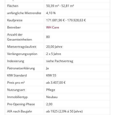
Flächen
50,39 m² - 52,81 m²
anfängliche Mietrendite
4,10 %
Kaufpreise
171.681,96 € - 179.928,63 €
Betreiber
WH Care
Anzahl der
80
Gesamteinheiten
Mietvertragslaufzeit
20,00 Jahre
Verlängerungsoption
2 x 5 Jahre
Indexierung
siehe Pachtvertrag
Patronatserklärung
Ja
KfW Standard
KfW 55
Preis pro m²
ab 3.407,00 €
Nutzungsart
Pflege
Immobilientyp
Neubau
Pre-Opening-Phase
2,00
AfA nach Baujahr
ab 1925 (2,0% á 50 Jahre)