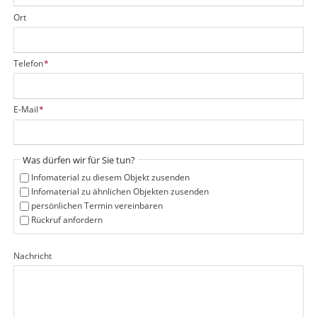
Ort
P
Telefon
*
f
l
i
P
E-Mail
*
c
f
h
l
t
i
f
Was dürfen wir für Sie tun?
c
e
h
Infomaterial zu diesem Objekt zusenden
l
t
Infomaterial zu ähnlichen Objekten zusenden
d
f
persönlichen Termin vereinbaren
e
Rückruf anfordern
l
d
Nachricht