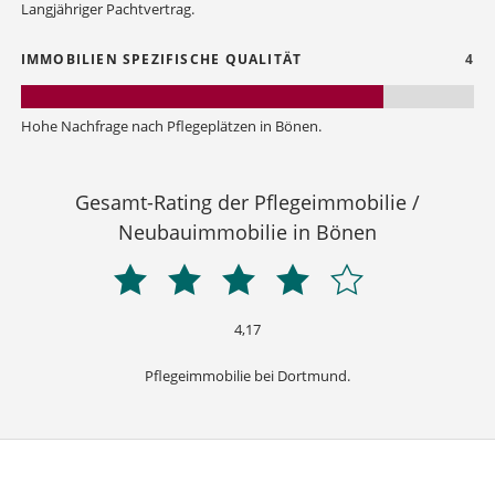
Langjähriger Pachtvertrag.
IMMOBILIEN SPEZIFISCHE QUALITÄT
4
Hohe Nachfrage nach Pflegeplätzen in Bönen.
Gesamt-Rating der Pflegeimmobilie /
Neubauimmobilie in Bönen
4,17
Pflegeimmobilie bei Dortmund.
DA00435
-
Pflegeimmobilie