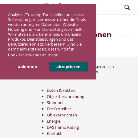
Analytics/Tracking-Tools helfen uns, diese
Seite ständig zu verbessern. Über die Tools
werden anonyme Daten über Website-
Nutzung und -Funktionalität gesammelt.
Pflegeimmobilie Bönen
Wir nutzen die Erkenntnisse, um unsere
Produkte, Dienstleistungen und das
Benutzererlebnis zu verbessern. Sind Sie
damit einverstanden, dass wir dafür
Cookies verwenden?
mehr
verkauft!
ablehnen
akzeptieren
INHALTSVERZEICHNIS DER PFLEGEIMMOBILIE /
NEUBAUIMMOBILIE IN BÖNEN
Daten & Fakten
Objektbeschreibung
Standort
Der Betreiber
Objektansichten
Energie
DAS Immo Rating
Kontakt