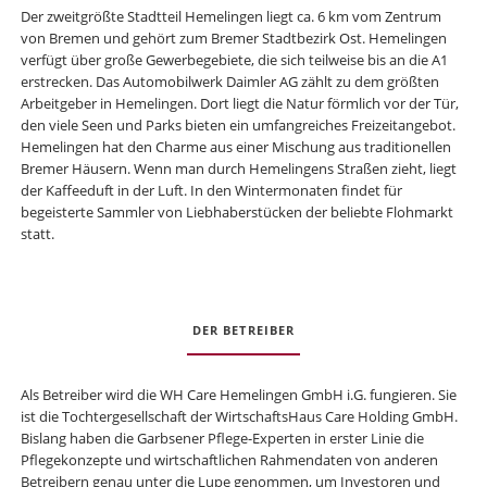
Der zweitgrößte Stadtteil Hemelingen liegt ca. 6 km vom Zentrum
von Bremen und gehört zum Bremer Stadtbezirk Ost. Hemelingen
verfügt über große Gewerbegebiete, die sich teilweise bis an die A1
erstrecken. Das Automobilwerk Daimler AG zählt zu dem größten
Arbeitgeber in Hemelingen. Dort liegt die Natur förmlich vor der Tür,
den viele Seen und Parks bieten ein umfangreiches Freizeitangebot.
Hemelingen hat den Charme aus einer Mischung aus traditionellen
Bremer Häusern. Wenn man durch Hemelingens Straßen zieht, liegt
der Kaffeeduft in der Luft. In den Wintermonaten findet für
begeisterte Sammler von Liebhaberstücken der beliebte Flohmarkt
statt.
DER BETREIBER
Als Betreiber wird die WH Care Hemelingen GmbH i.G. fungieren. Sie
ist die Tochtergesellschaft der WirtschaftsHaus Care Holding GmbH.
Bislang haben die Garbsener Pflege-Experten in erster Linie die
Pflegekonzepte und wirtschaftlichen Rahmendaten von anderen
Betreibern genau unter die Lupe genommen, um Investoren und