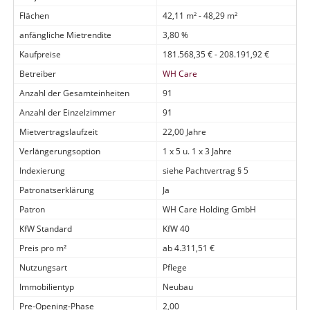
Flächen
42,11 m² - 48,29 m²
anfängliche Mietrendite
3,80 %
Kaufpreise
181.568,35 € - 208.191,92 €
Betreiber
WH Care
Anzahl der Gesamteinheiten
91
Anzahl der Einzelzimmer
91
Mietvertragslaufzeit
22,00 Jahre
Verlängerungsoption
1 x 5 u. 1 x 3 Jahre
Indexierung
siehe Pachtvertrag § 5
Patronatserklärung
Ja
Patron
WH Care Holding GmbH
KfW Standard
KfW 40
Preis pro m²
ab 4.311,51 €
Nutzungsart
Pflege
Immobilientyp
Neubau
Pre-Opening-Phase
2,00