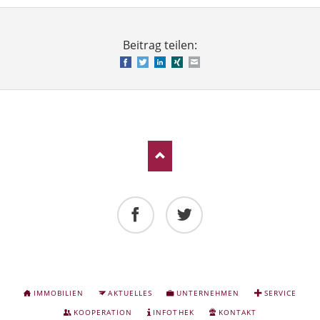
Beitrag teilen:
Facebook
Twitter
LinkedIn
Xing
E-mail
Facebook
Twitter
NAVIGATION
IMMOBILIEN
AKTUELLES
UNTERNEHMEN
SERVICE
ÜBERSPRINGEN
KOOPERATION
INFOTHEK
KONTAKT