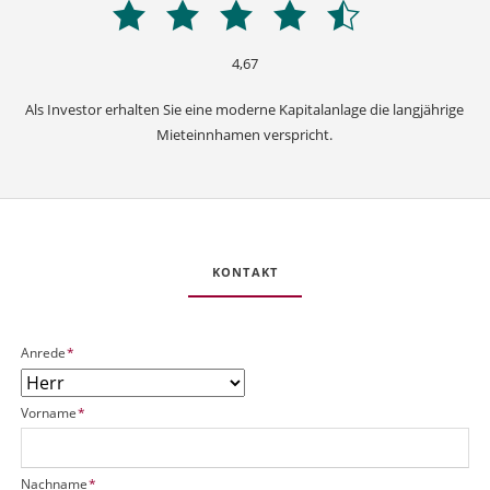
4,67
Als Investor erhalten Sie eine moderne Kapitalanlage die langjährige
Mieteinnhamen verspricht.
DA00398
-
Pflegeimmobilie
KONTAKT
Bremen
U
o
O
P
Anrede
*
R
o
b
f
L
b
j
l
j
e
P
Vorname
*
i
_
k
f
c
i
t
l
h
d
g
i
t
P
Nachname
*