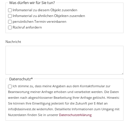
f
Was dürfen wir für Sie tun?
c
e
h
Infomaterial zu diesem Objekt zusenden
l
t
Infomaterial zu ähnlichen Objekten zusenden
d
f
persönlichen Termin vereinbaren
e
Rückruf anfordern
l
d
Nachricht
Pflichtfeld
Datenschutz
*
Ich stimme zu, dass meine Angaben aus dem Kontaktformular zur
Beantwortung meiner Anfrage erhoben und verarbeitet werden. Die Daten
werden nach abgeschlossener Bearbeitung Ihrer Anfrage gelöscht. Hinweis:
Sie können Ihre Einwilligung jederzeit für die Zukunft per E-Mail an
info@dasinvest.de widerrufen. Detaillierte Informationen zum Umgang mit
Nutzerdaten finden Sie in unserer
Datenschutzerklärung