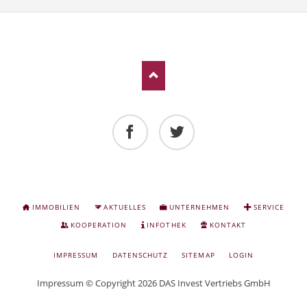
Facebook
Twitter
NAVIGATION
IMMOBILIEN
AKTUELLES
UNTERNEHMEN
SERVICE
ÜBERSPRINGEN
KOOPERATION
INFOTHEK
KONTAKT
NAVIGATION
IMPRESSUM
DATENSCHUTZ
SITEMAP
LOGIN
ÜBERSPRINGEN
Impressum
© Copyright 2026 DAS Invest Vertriebs GmbH