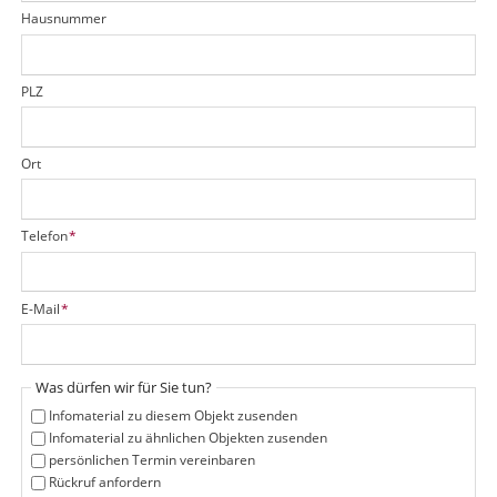
d
Hausnummer
f
e
l
d
PLZ
Ort
P
Telefon
*
f
l
i
P
E-Mail
*
c
f
h
l
t
i
f
Was dürfen wir für Sie tun?
c
e
h
Infomaterial zu diesem Objekt zusenden
l
t
Infomaterial zu ähnlichen Objekten zusenden
d
f
persönlichen Termin vereinbaren
e
Rückruf anfordern