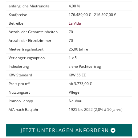
anfängliche Mietrendite
4,00 %
Kaufpreise
176.489,00 € - 216.507,00 €
Betreiber
La Vida
Anzahl der Gesamteinheiten
70
Anzahl der Einzelzimmer
70
Mietvertragslaufzeit
25,00 Jahre
Verlängerungsoption
1 x 5
Indexierung
siehe Pachtvertrag
KfW Standard
KfW 55 EE
Preis pro m²
ab 3.773,00 €
Nutzungsart
Pflege
Immobilientyp
Neubau
AfA nach Baujahr
1925 bis 2022 (2,0% á 50 Jahre)
JETZT UNTERLAGEN ANFORDERN