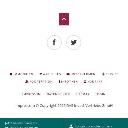
Facebook
Twitter
NAVIGATION
IMMOBILIEN
AKTUELLES
UNTERNEHMEN
SERVICE
ÜBERSPRINGEN
KOOPERATION
INFOTHEK
KONTAKT
NAVIGATION
IMPRESSUM
DATENSCHUTZ
SITEMAP
LOGIN
ÜBERSPRINGEN
Impressum
© Copyright 2026 DAS Invest Vertriebs GmbH
Jetzt beraten lassen:
Kontaktformular öffnen