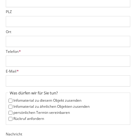
l
d
PLZ
Ort
P
Telefon
*
f
l
i
P
E-Mail
*
c
f
h
l
t
i
f
Was dürfen wir für Sie tun?
c
e
h
Infomaterial zu diesem Objekt zusenden
l
t
Infomaterial zu ähnlichen Objekten zusenden
d
f
persönlichen Termin vereinbaren
e
Rückruf anfordern
l
d
Nachricht