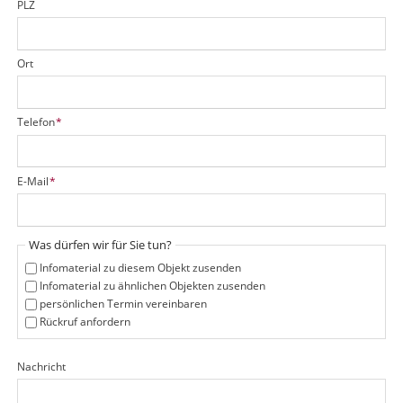
PLZ
Ort
P
Telefon
*
f
l
i
P
E-Mail
*
c
f
h
l
t
i
f
Was dürfen wir für Sie tun?
c
e
h
Infomaterial zu diesem Objekt zusenden
l
t
Infomaterial zu ähnlichen Objekten zusenden
d
f
persönlichen Termin vereinbaren
e
Rückruf anfordern
l
d
Nachricht