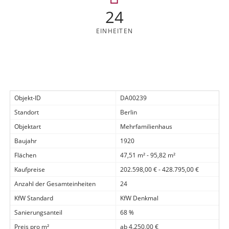
24
EINHEITEN
Objekt-ID
DA00239
Standort
Berlin
Objektart
Mehrfamilienhaus
Baujahr
1920
Flächen
47,51 m² - 95,82 m²
Kaufpreise
202.598,00 € - 428.795,00 €
Anzahl der Gesamteinheiten
24
KfW Standard
KfW Denkmal
Sanierungsanteil
68 %
Preis pro m²
ab 4.250,00 €