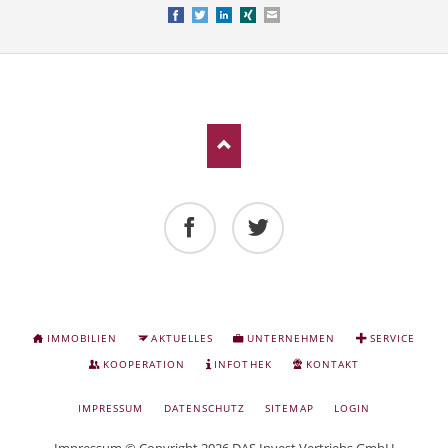
Facebook
Twitter
LinkedIn
Xing
E-mail
Facebook
Twitter
NAVIGATION
IMMOBILIEN
AKTUELLES
UNTERNEHMEN
SERVICE
ÜBERSPRINGEN
KOOPERATION
INFOTHEK
KONTAKT
NAVIGATION
IMPRESSUM
DATENSCHUTZ
SITEMAP
LOGIN
ÜBERSPRINGEN