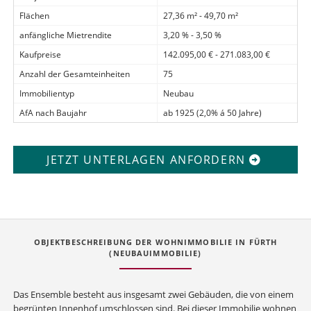
Flächen
27,36 m² - 49,70 m²
anfängliche Mietrendite
3,20 % - 3,50 %
Kaufpreise
142.095,00 € - 271.083,00 €
Anzahl der Gesamteinheiten
75
Immobilientyp
Neubau
AfA nach Baujahr
ab 1925 (2,0% á 50 Jahre)
JETZT UNTERLAGEN ANFORDERN
OBJEKTBESCHREIBUNG DER WOHNIMMOBILIE IN FÜRTH
(NEUBAUIMMOBILIE)
Das Ensemble besteht aus insgesamt zwei Gebäuden, die von einem
begrünten Innenhof umschlossen sind. Bei dieser Immobilie wohnen