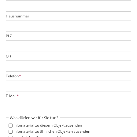
k
e
h
l
t
d
Hausnummer
f
e
l
d
PLZ
Ort
P
Telefon
*
f
l
i
P
E-Mail
*
c
f
h
l
t
i
f
Was dürfen wir für Sie tun?
c
e
h
Infomaterial zu diesem Objekt zusenden
l
t
Infomaterial zu ähnlichen Objekten zusenden
d
f