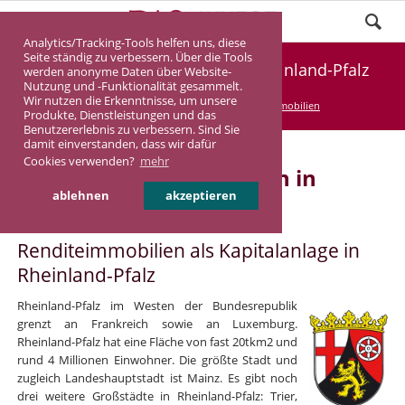
Analytics/Tracking-Tools helfen uns, diese
Seite ständig zu verbessern. Über die Tools
Kapitalanlageimmobilien in Rheinland-Pfalz
werden anonyme Daten über Website-
Nutzung und -Funktionalität gesammelt.
Wir nutzen die Erkenntnisse, um unsere
DASINVEST
Service
Kapitalanlageimmobilien
Produkte, Dienstleistungen und das
Benutzererlebnis zu verbessern. Sind Sie
damit einverstanden, dass wir dafür
Cookies verwenden?
mehr
Kapitalanlageimmobilien in
ablehnen
akzeptieren
Rheinland-Pfalz
Renditeimmobilien als Kapitalanlage in
Rheinland-Pfalz
Rheinland-Pfalz im Westen der Bundesrepublik
grenzt an Frankreich sowie an Luxemburg.
Rheinland-Pfalz hat eine Fläche von fast 20tkm2 und
rund 4 Millionen Einwohner. Die größte Stadt und
zugleich Landeshauptstadt ist Mainz. Es gibt noch
drei weitere Großstädte in Rheinland-Pfalz: Trier,