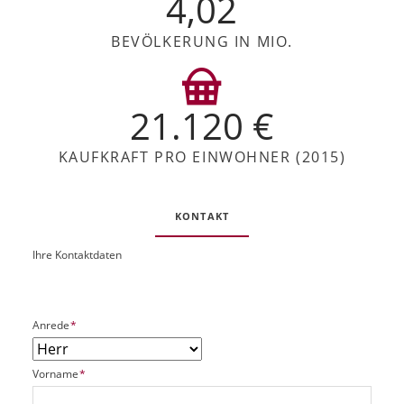
4,02
BEVÖLKERUNG IN MIO.
21.120 €
KAUFKRAFT PRO EINWOHNER (2015)
KONTAKT
Ihre Kontaktdaten
O
U
b
R
j
L
e
P
Anrede
*
k
f
t
l
P
P
Vorname
*
i
l
f
c
a