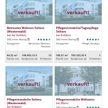
verkauft!
verkauft!
Betreutes Wohnen Selters
Pflegeimmobilie/Tagespflege
(Westerwald)
Selters
bei bei Koblenz
bei Koblenz
DAS Immo Rating
DAS Immo Rating
Kategorien
Betreutes Wohnen,
Kategorien
Pflege, Neubau
Neubau
44,32 m²
149.953,12 €
13
186,31 m²
793.333,33 €
1
Fläche von
Kaufpreise ab
Ein­heiten
Fläche von
Kaufpreise ab
Ein­heiten
verkauft!
verkauft!
Pflegeimmobilie Selters
Pflegeimmobilie Wöllstein
(Westerwald)
bei Mainz
bei Koblenz
DAS Immo Rating