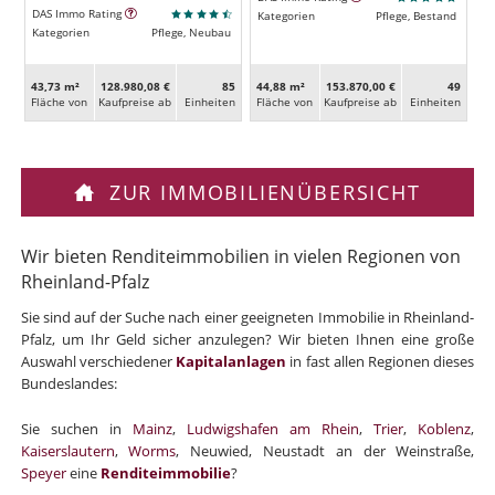
DAS Immo Rating
Kategorien
Pflege, Bestand
Kategorien
Pflege, Neubau
43,73 m²
128.980,08 €
85
44,88 m²
153.870,00 €
49
Fläche von
Kaufpreise ab
Ein­heiten
Fläche von
Kaufpreise ab
Ein­heiten
ZUR IMMOBILIENÜBERSICHT
Wir bieten Renditeimmobilien in vielen Regionen von
Rheinland-Pfalz
Sie sind auf der Suche nach einer geeigneten Immobilie in Rheinland-
Pfalz, um Ihr Geld sicher anzulegen? Wir bieten Ihnen eine große
Auswahl verschiedener
Kapitalanlagen
in fast allen Regionen dieses
Bundeslandes:
Sie suchen in
Mainz
,
Ludwigshafen am Rhein
,
Trier
,
Koblenz
,
Kaiserslautern
,
Worms
, Neuwied, Neustadt an der Weinstraße,
Speyer
eine
Renditeimmobilie
?