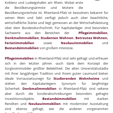
Koblenz und Ludwigshafen am Rhein. Wobei erste
die Bevölkerungsärmste und letztere die
Bevölkerungsreichste ist. Rheinland-Pfalz ist besodners bekannt für
seinen Wein und Sekt verfügt jedoch auch über beachtliche,
wirtschaftliche Stärke und liegt gemessen an der Wirtschaftsleistung
über dem Bundesdurchschnitt. Für Kapitalanleger sind besonders
Sachwerte aus den Bereichen der
Pflegeimmobilien
,
Denkmalimmobilien
,
Studenten Wohnen
,
Betreutes Wohnen
,
Ferienimmobilien
sowie
Neubauimmobilien
und
Bestandsimmobilien
von großem Interesse.
Pflegeimmobilien
in Rheinland-Pfalz sind sehr gefragt und erfreuen
sich in den letzten Jahren -auch dank dem Konzept der
Sorglosimmobilie- größter Beliebtheit. Die alten Universitätsstädte
mit Ihrer langjährigen Tradition und Ihrem guten Leumund bieten
ideale Vorraussetzunegn für
Studierenden Wohnheime
und
stehen den Kapitalanlegern Synonym für langfristige
Sicherheit.
Denkmalimmobilien
in Rheinland-Pfalz sind seltene
aber durch die Sonderabschreibungen besonders gefragte
Investitionsobjekte.
Bestandsimmobilien
mit starken
Renditen
und
Neubauimmobilien
mit modernster Ausstattung
sind ebenso gefragt, wie die anderen vorgenannten