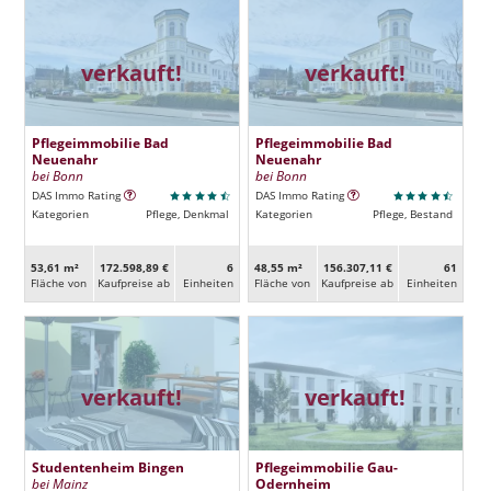
verkauft!
verkauft!
Pflegeimmobilie Bad
Pflegeimmobilie Bad
Neuenahr
Neuenahr
bei Bonn
bei Bonn
DAS Immo Rating
DAS Immo Rating
Kategorien
Pflege, Denkmal
Kategorien
Pflege, Bestand
53,61 m²
172.598,89 €
6
48,55 m²
156.307,11 €
61
Fläche von
Kaufpreise ab
Ein­heiten
Fläche von
Kaufpreise ab
Ein­heiten
verkauft!
verkauft!
Studentenheim Bingen
Pflegeimmobilie Gau-
bei Mainz
Odernheim