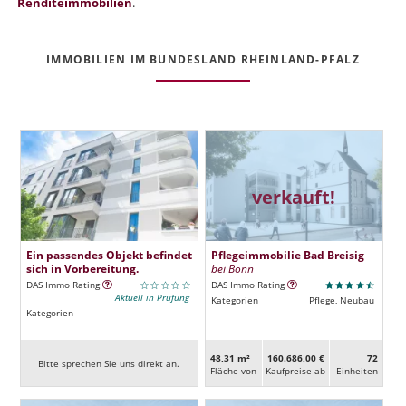
Renditeimmobilien
.
IMMOBILIEN IM BUNDESLAND RHEINLAND-PFALZ
verkauft!
Ein passendes Objekt befindet
Pflegeimmobilie Bad Breisig
sich in Vorbereitung.
bei Bonn
DAS Immo Rating
DAS Immo Rating
Aktuell in Prüfung
Kategorien
Pflege, Neubau
Kategorien
48,31 m²
160.686,00 €
72
Bitte sprechen Sie uns direkt an.
Fläche von
Kaufpreise ab
Ein­heiten