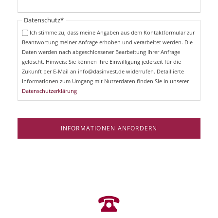
h
l
t
i
Pflichtfeld
Datenschutz
*
f
c
e
Ich stimme zu, dass meine Angaben aus dem Kontaktformular zur
h
l
Beantwortung meiner Anfrage erhoben und verarbeitet werden. Die
t
d
Daten werden nach abgeschlossener Bearbeitung Ihrer Anfrage
f
e
gelöscht. Hinweis: Sie können Ihre Einwilligung jederzeit für die
l
Zukunft per E-Mail an info@dasinvest.de widerrufen. Detaillierte
d
Informationen zum Umgang mit Nutzerdaten finden Sie in unserer
Datenschutzerklärung
INFORMATIONEN ANFORDERN