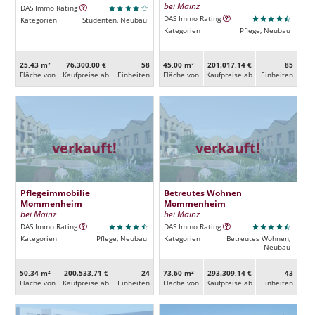
bei Mainz
DAS Immo Rating
DAS Immo Rating
Kategorien
Studenten, Neubau
Kategorien
Pflege, Neubau
25,43 m²
76.300,00 €
58
45,00 m²
201.017,14 €
85
Fläche von
Kaufpreise ab
Ein­heiten
Fläche von
Kaufpreise ab
Ein­heiten
verkauft!
verkauft!
Pflegeimmobilie
Betreutes Wohnen
Mommenheim
Mommenheim
bei Mainz
bei Mainz
DAS Immo Rating
DAS Immo Rating
Kategorien
Pflege, Neubau
Kategorien
Betreutes Wohnen,
Neubau
50,34 m²
200.533,71 €
24
73,60 m²
293.309,14 €
43
Fläche von
Kaufpreise ab
Ein­heiten
Fläche von
Kaufpreise ab
Ein­heiten