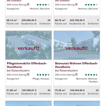
bei Koblenz
bei Koblenz
DAS Immo Rating
DAS Immo Rating
Kategorien
Wohnen, Bestand
Kategorien
Wohnen, Bestand
68,14 m²
239.900,00 €
24
68,76 m²
243.700,00 €
7
Fläche von
Kaufpreise ab
Ein­heiten
Fläche von
Kaufpreise ab
Ein­heiten
verkauft!
verkauft!
Pflegeimmobilie Offenbach-
Betreutes Wohnen Offenbach-
Hundheim
Hundheim
bei Kaiserslautern
bei Kaiserslautern
DAS Immo Rating
DAS Immo Rating
Kategorien
Pflege, Neubau
Kategorien
Betreutes Wohnen,
Neubau
51,86 m²
139.598,81 €
45
75,36 m²
144.044,66 €
23
Fläche von
Kaufpreise ab
Ein­heiten
Fläche von
Kaufpreise ab
Ein­heiten