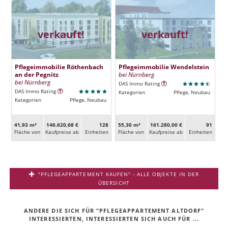
verkauft!
verkauft!
Pflegeimmobilie Röthenbach
Pflegeimmobilie Wendelstein
an der Pegnitz
bei Nürnberg
bei Nürnberg
DAS Immo Rating
DAS Immo Rating
Kategorien
Pflege, Neubau
Kategorien
Pflege, Neubau
41,93 m²
146.620,68 €
128
55,30 m²
161.280,00 €
91
Fläche von
Kaufpreise ab
Ein­heiten
Fläche von
Kaufpreise ab
Ein­heiten
"PFLEGEAPPARTEMENT KAUFEN" - ALLE OBJEKTE IN DER
ÜBERSICHT
ANDERE DIE SICH FÜR "PFLEGEAPPARTEMENT ALTDORF"
INTERESSIERTEN, INTERESSIERTEN SICH AUCH FÜR ...