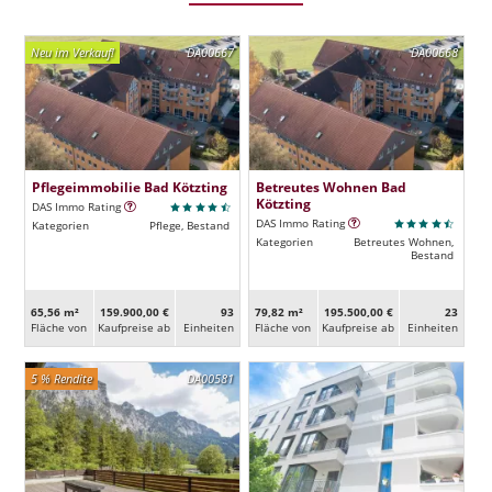
Neu im Verkauf!
DA00667
DA00668
Pflegeimmobilie Bad Kötzting
Betreutes Wohnen Bad
Kötzting
DAS Immo Rating
DAS Immo Rating
Kategorien
Pflege, Bestand
Kategorien
Betreutes Wohnen,
Bestand
65,56 m²
159.900,00 €
93
79,82 m²
195.500,00 €
23
Fläche von
Kaufpreise ab
Ein­heiten
Fläche von
Kaufpreise ab
Ein­heiten
5 % Rendite
DA00581