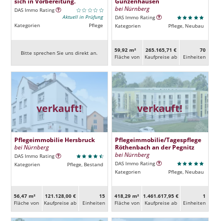
sich in Vorbereitung.
Gunzenhausen
bei Nürnberg
DAS Immo Rating
Aktuell in Prüfung
DAS Immo Rating
Kategorien
Pflege
Kategorien
Pflege, Neubau
59,92 m²
265.165,71 €
70
Bitte sprechen Sie uns direkt an.
Fläche von
Kaufpreise ab
Ein­heiten
verkauft!
verkauft!
Pflegeimmobilie Hersbruck
Pflegeimmobilie/Tagespflege
bei Nürnberg
Röthenbach an der Pegnitz
bei Nürnberg
DAS Immo Rating
DAS Immo Rating
Kategorien
Pflege, Bestand
Kategorien
Pflege, Neubau
56,47 m²
121.128,00 €
15
418,29 m²
1.461.617,95 €
1
Fläche von
Kaufpreise ab
Ein­heiten
Fläche von
Kaufpreise ab
Ein­heiten