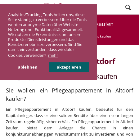
Analytics/Tracking-Tools helfen uns, diese
Seite ständig zu verbessern. Über die Tools
Pflegeappartement Altdorf kaufen
werden anonyme Daten über Website-
Nutzung und -Funktionalität gesammelt.
Wir nutzen die Erkenntnisse, um unsere
DASINVEST
Service
Pflegeappartement kaufen
Produkte, Dienstleistungen und das
Benutzererlebnis zu verbessern. Sind Sie
damit einverstanden, dass wir dafür
Cookies verwenden?
mehr
Pflegeappartement in Altdorf
ablehnen
akzeptieren
Pflegeappartement in Altdorf kaufen
Sie wollen ein Pflegeappartement in Altdorf
kaufen?
Ein Pflegeappartement in Altdorf kaufen, bedeutet für den
Kapitalanleger, dass er eine soliden Rendite über einen sehr langen
Zeitraum regelmäßig sicher erhält. Ein Pflegeappartement in Altdorf
kaufen, bietet dem Anleger die Chance in einen
konjunkturunabhängigen Wachstumsmarkt zu investieren und von