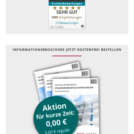
INFOR­MATIONS­BROSCHÜRE JETZT KOSTEN­FREI BESTELLEN