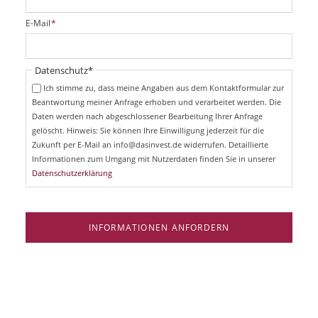
l
i
P
E-Mail
*
c
f
h
l
t
i
Pflichtfeld
Datenschutz
*
f
c
e
Ich stimme zu, dass meine Angaben aus dem Kontaktformular zur
h
l
Beantwortung meiner Anfrage erhoben und verarbeitet werden. Die
t
d
Daten werden nach abgeschlossener Bearbeitung Ihrer Anfrage
f
e
gelöscht. Hinweis: Sie können Ihre Einwilligung jederzeit für die
l
Zukunft per E-Mail an info@dasinvest.de widerrufen. Detaillierte
d
Informationen zum Umgang mit Nutzerdaten finden Sie in unserer
Datenschutzerklärung
INFORMATIONEN ANFORDERN