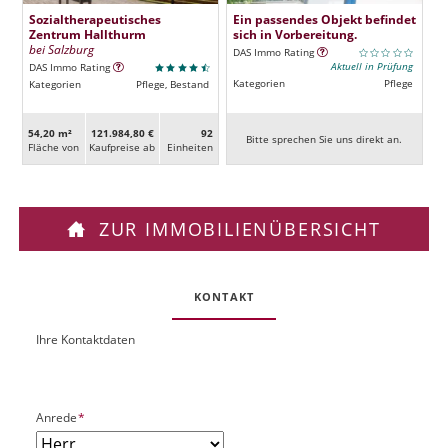
Sozialtherapeutisches
Ein passendes Objekt befindet
Zentrum Hallthurm
sich in Vorbereitung.
bei Salzburg
DAS Immo Rating
Aktuell in Prüfung
DAS Immo Rating
Kategorien
Pflege
Kategorien
Pflege, Bestand
54,20 m²
121.984,80 €
92
Bitte sprechen Sie uns direkt an.
Fläche von
Kaufpreise ab
Ein­heiten
ZUR IMMOBILIENÜBERSICHT
KONTAKT
Ihre Kontaktdaten
O
U
b
R
j
L
e
P
Anrede
*
k
f
t