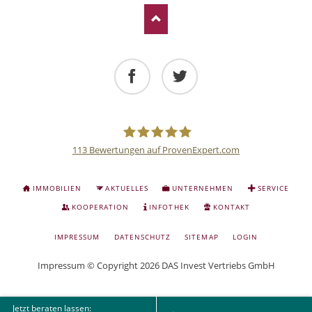
Facebook
Twitter
113
Bewertungen auf ProvenExpert.com
Deutsche
NAVIGATION
IMMOBILIEN
AKTUELLES
UNTERNEHMEN
SERVICE
ÜBERSPRINGEN
Anlage
KOOPERATION
INFOTHEK
KONTAKT
NAVIGATION
IMPRESSUM
DATENSCHUTZ
SITEMAP
LOGIN
und
ÜBERSPRINGEN
Impressum
© Copyright 2026 DAS Invest Vertriebs GmbH
Sachwert
Jetzt beraten lassen: