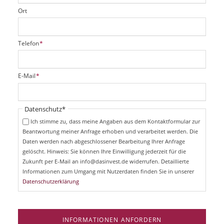
Ort
P
Telefon
*
f
l
i
P
E-Mail
*
c
f
h
l
t
i
Pflichtfeld
Datenschutz
*
f
c
e
Ich stimme zu, dass meine Angaben aus dem Kontaktformular zur
h
l
Beantwortung meiner Anfrage erhoben und verarbeitet werden. Die
t
d
Daten werden nach abgeschlossener Bearbeitung Ihrer Anfrage
f
e
gelöscht. Hinweis: Sie können Ihre Einwilligung jederzeit für die
l
Zukunft per E-Mail an info@dasinvest.de widerrufen. Detaillierte
d
Informationen zum Umgang mit Nutzerdaten finden Sie in unserer
Datenschutzerklärung
INFORMATIONEN ANFORDERN