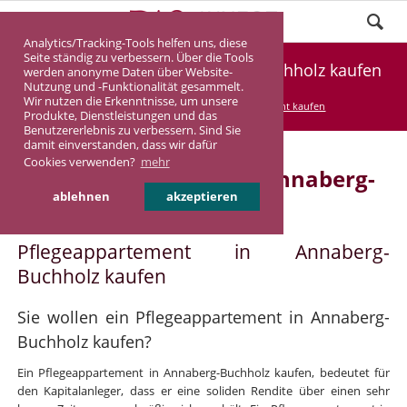
Analytics/Tracking-Tools helfen uns, diese
Seite ständig zu verbessern. Über die Tools
Pflegeappartement Annaberg-Buchholz kaufen
werden anonyme Daten über Website-
Nutzung und -Funktionalität gesammelt.
Wir nutzen die Erkenntnisse, um unsere
DASINVEST
Service
Pflegeappartement kaufen
Produkte, Dienstleistungen und das
Benutzererlebnis zu verbessern. Sind Sie
damit einverstanden, dass wir dafür
Cookies verwenden?
mehr
Pflegeappartement in Annaberg-
ablehnen
akzeptieren
Buchholz
Pflegeappartement in Annaberg-
Buchholz kaufen
Sie wollen ein Pflegeappartement in Annaberg-
Buchholz kaufen?
Ein Pflegeappartement in Annaberg-Buchholz kaufen, bedeutet für
den Kapitalanleger, dass er eine soliden Rendite über einen sehr