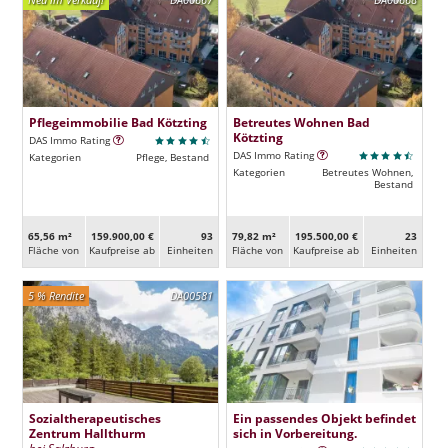
Pflegeimmobilie Bad Kötzting
Betreutes Wohnen Bad
Kötzting
DAS Immo Rating
DAS Immo Rating
Kategorien
Pflege, Bestand
Kategorien
Betreutes Wohnen,
Bestand
65,56 m²
159.900,00 €
93
79,82 m²
195.500,00 €
23
Fläche von
Kaufpreise ab
Ein­heiten
Fläche von
Kaufpreise ab
Ein­heiten
5 % Rendite
DA00581
Sozialtherapeutisches
Ein passendes Objekt befindet
Zentrum Hallthurm
sich in Vorbereitung.