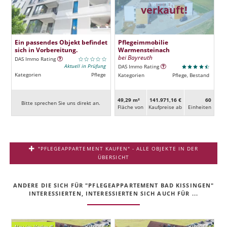
verkauft!
Ein passendes Objekt befindet
Pflegeimmobilie
sich in Vorbereitung.
Warmensteinach
bei Bayreuth
DAS Immo Rating
Aktuell in Prüfung
DAS Immo Rating
Kategorien
Pflege
Kategorien
Pflege, Bestand
49,29 m²
141.971,16 €
60
Bitte sprechen Sie uns direkt an.
Fläche von
Kaufpreise ab
Ein­heiten
"PFLEGEAPPARTEMENT KAUFEN" - ALLE OBJEKTE IN DER
ÜBERSICHT
ANDERE DIE SICH FÜR "PFLEGEAPPARTEMENT BAD KISSINGEN"
INTERESSIERTEN, INTERESSIERTEN SICH AUCH FÜR ...
Neu im Verkauf!
DA00667
DA00668