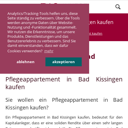
Analytics/Tracking-Tools helfen uns, diese
Seite ständig zu verbessern. Über die Tools
Pflegeappartement Bad Kissingen kaufen
werden anonyme Daten über Website-
Nutzung und -Funktionalität gesammelt.
Wir nutzen die Erkenntnisse, um unsere
DASINVEST
Service
Pflegeappartement kaufen
Produkte, Dienstleistungen und das
Benutzererlebnis zu verbessern. Sind Sie
damit einverstanden, dass wir dafür
Cookies verwenden?
mehr
Pflegeappartement in Bad
ablehnen
akzeptieren
Kissingen
Pflegeappartement in Bad Kissingen
kaufen
Sie wollen ein Pflegeappartement in Bad
Kissingen kaufen?
Ein Pflegeappartement in Bad Kissingen kaufen, bedeutet für den
Kapitalanleger, dass er eine soliden Rendite über einen sehr langen