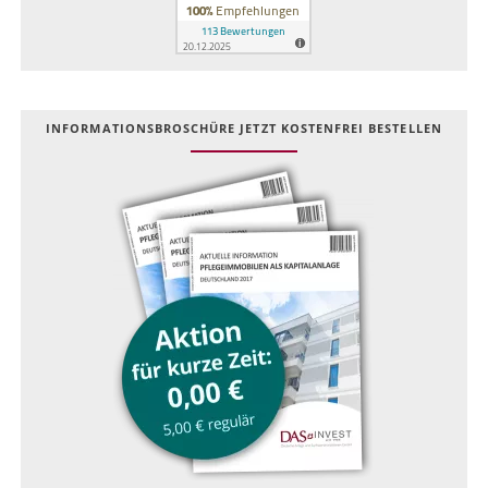
INFOR­MATIONS­BROSCHÜRE JETZT KOSTEN­FREI BESTELLEN