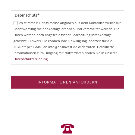
f
h
l
t
i
Pflichtfeld
Datenschutz
*
f
c
e
Ich stimme zu, dass meine Angaben aus dem Kontaktformular zur
h
l
Beantwortung meiner Anfrage erhoben und verarbeitet werden. Die
t
d
Daten werden nach abgeschlossener Bearbeitung Ihrer Anfrage
f
e
gelöscht. Hinweis: Sie können Ihre Einwilligung jederzeit für die
l
Zukunft per E-Mail an info@dasinvest.de widerrufen. Detaillierte
d
Informationen zum Umgang mit Nutzerdaten finden Sie in unserer
Datenschutzerklärung
INFORMATIONEN ANFORDERN