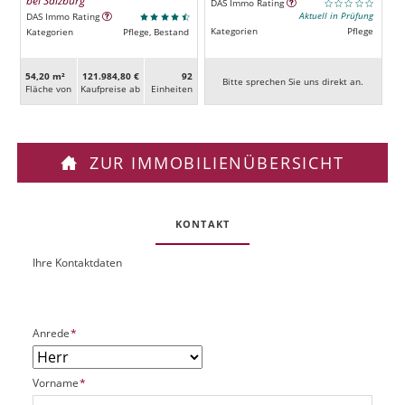
bei Salzburg
DAS Immo Rating
Aktuell in Prüfung
DAS Immo Rating
Kategorien
Pflege
Kategorien
Pflege, Bestand
54,20 m²
121.984,80 €
92
Bitte sprechen Sie uns direkt an.
Fläche von
Kaufpreise ab
Ein­heiten
ZUR IMMOBILIENÜBERSICHT
KONTAKT
Ihre Kontaktdaten
O
U
b
R
j
L
e
P
Anrede
*
k
f
t
l
P
P
Vorname
*
i
l
f
c