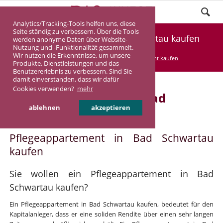
Analytics/Tracking-Tools helfen uns, diese
Seite ständig zu verbessern. Über die Tools
Pflegeappartement Bad Schwartau kaufen
werden anonyme Daten über Website-
Nutzung und -Funktionalität gesammelt.
Wir nutzen die Erkenntnisse, um unsere
DASINVEST
Service
Pflegeappartement kaufen
Produkte, Dienstleistungen und das
Benutzererlebnis zu verbessern. Sind Sie
damit einverstanden, dass wir dafür
Cookies verwenden?
mehr
Pflegeappartement in Bad
ablehnen
akzeptieren
Schwartau
Pflegeappartement in Bad Schwartau
kaufen
Sie wollen ein Pflegeappartement in Bad
Schwartau kaufen?
Ein Pflegeappartement in Bad Schwartau kaufen, bedeutet für den
Kapitalanleger, dass er eine soliden Rendite über einen sehr langen