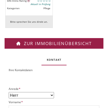
DAS Immo Rating
Aktuell in Prüfung
Kategorien
Pflege
Bitte sprechen Sie uns direkt an.
ZUR IMMOBILIENÜBERSICHT
KONTAKT
Ihre Kontaktdaten
O
U
b
R
j
L
e
P
Anrede
*
k
f
t
l
P
P
Vorname
*
i
l
f
c