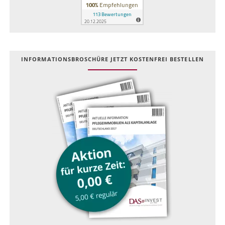
INFOR­MATIONS­BROSCHÜRE JETZT KOSTEN­FREI BESTELLEN