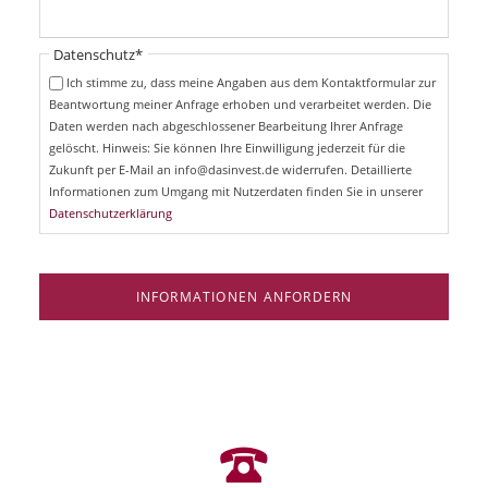
f
h
l
t
i
Pflichtfeld
Datenschutz
*
f
c
e
Ich stimme zu, dass meine Angaben aus dem Kontaktformular zur
h
l
Beantwortung meiner Anfrage erhoben und verarbeitet werden. Die
t
d
Daten werden nach abgeschlossener Bearbeitung Ihrer Anfrage
f
e
gelöscht. Hinweis: Sie können Ihre Einwilligung jederzeit für die
l
Zukunft per E-Mail an info@dasinvest.de widerrufen. Detaillierte
d
Informationen zum Umgang mit Nutzerdaten finden Sie in unserer
Datenschutzerklärung
INFORMATIONEN ANFORDERN