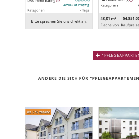
DAS Immo Rating
DAS Immo Rating
Aktuell in Prüfung
Kategorien
Kategorien
Pflege
43,81 m²
54.851,0
Bitte sprechen Sie uns direkt an.
Fläche von
Kaufpreis
"PFLEGEAPPARTEM
ANDERE DIE SICH FÜR "PFLEGEAPPARTEMENT
bis 5 % Rendite
DA00653