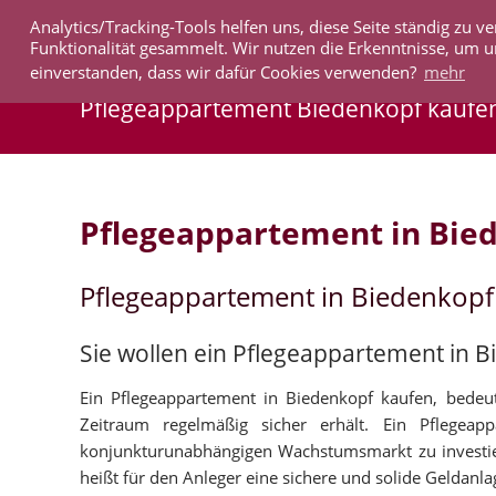
Analytics/Tracking-Tools helfen uns, diese Seite ständig zu
IMMOBILIEN
Funktionalität gesammelt. Wir nutzen die Erkenntnisse, um u
einverstanden, dass wir dafür Cookies verwenden?
mehr
Pflegeappartement Biedenkopf kaufe
Pflegeappartement in Bie
Pflegeappartement in Biedenkopf
Sie wollen ein Pflegeappartement in 
Ein Pflegeappartement in Biedenkopf kaufen, bedeut
Zeitraum regelmäßig sicher erhält. Ein Pflegea
konjunkturunabhängigen Wachstumsmarkt zu investier
heißt für den Anleger eine sichere und solide Geldanla