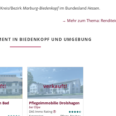
Kreis/Bezirk
Marburg-Biedenkopf
im Bundesland
Hessen
.
→ Mehr zum Thema: Renditei
MENT IN BIEDENKOPF UND UMGEBUNG
ft!
verkauft!
n Bad
Pflegeimmobilie Drolshagen
bei Olpe
DAS Immo Rating