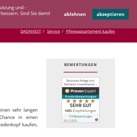
Navigation
Nutzung und -
OPERATION
INFOTHEK
KONTAKT
überspringen
rbessern. Sind Sie damit
ablehnen
akzeptieren
DASINVEST
Service
Pflegeappartement kaufen
BEWERTUNGEN
einen sehr langen
 Chance in einen
iedenkopf kaufen,