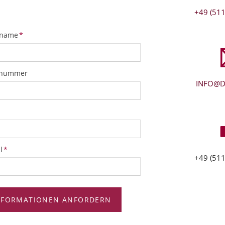
+49 (511
tfeld
name
*
snummer
INFO@D
tfeld
l
*
+49 (511
NFORMATIONEN ANFORDERN