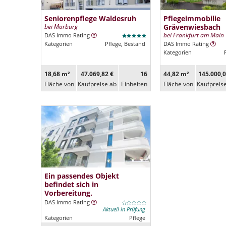
Seniorenpflege Waldesruh
Pflegeimmobilie
bei Marburg
Grävenwiesbach
bei Frankfurt am Main
DAS Immo Rating
Kategorien
Pflege, Bestand
DAS Immo Rating
Kategorien
18,68 m²
47.069,82 €
16
44,82 m²
145.000,0
Fläche von
Kaufpreise ab
Ein­heiten
Fläche von
Kaufpreis
Ein passendes Objekt
befindet sich in
Vorbereitung.
DAS Immo Rating
Aktuell in Prüfung
Kategorien
Pflege