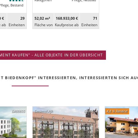
Kategorien
Pflege, Neubau
Pflege, Bestand
0 €
29
52,02 m²
168.933,00 €
71
e ab
Ein­heiten
Fläche von
Kaufpreise ab
Ein­heiten
ENT KAUFEN" - ALLE OBJEKTE IN DER ÜBERSICHT
 BIEDENKOPF" INTERESSIERTEN, INTERESSIERTEN SICH AUC
DA00655
Denkmal-AfA
DA00654
4,8 % Rendite!