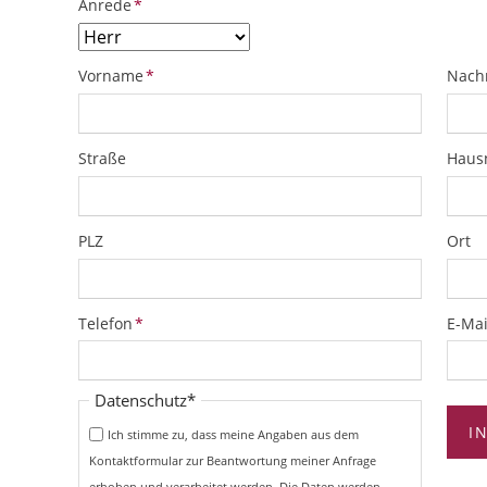
Pflichtfeld
Anrede
*
Pflichtfeld
Pflich
Vorname
*
Nach
Straße
Hau
PLZ
Ort
Pflichtfeld
Pflich
Telefon
*
E-Mai
Pflichtfeld
Datenschutz
*
I
Ich stimme zu, dass meine Angaben aus dem
Kontaktformular zur Beantwortung meiner Anfrage
erhoben und verarbeitet werden. Die Daten werden