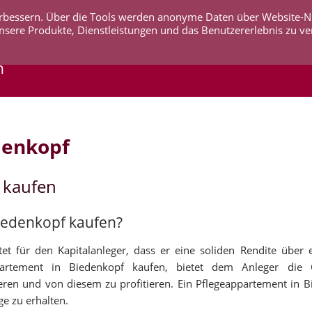
 verbessern. Über die Tools werden anonyme Daten über Website-
AKTUELLES
UNTERNEHMEN
SERVICE
KO
nsere Produkte, Dienstleistungen und das Benutzererlebnis zu ve
n
denkopf
 kaufen
Biedenkopf kaufen?
et für den Kapitalanleger, dass er eine soliden Rendite über 
ppartement in Biedenkopf kaufen, bietet dem Anleger die
en und von diesem zu profitieren. Ein Pflegeappartement in B
ge zu erhalten.