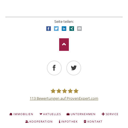
Seite teilen:
Facebook
Twitter
LinkedIn
Xing
E-mail
Facebook
Twitter
113
Bewertungen auf ProvenExpert.com
Deutsche
NAVIGATION
IMMOBILIEN
AKTUELLES
UNTERNEHMEN
SERVICE
ÜBERSPRINGEN
Anlage
KOOPERATION
INFOTHEK
KONTAKT