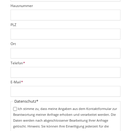
t
r
d
Hausnummer
f
e
l
d
PLZ
Ort
P
Telefon
*
f
l
i
P
E-Mail
*
c
f
h
l
t
i
Pflichtfeld
Datenschutz
*
f
c
e
Ich stimme zu, dass meine Angaben aus dem Kontaktformular zur
h
l
Beantwortung meiner Anfrage erhoben und verarbeitet werden. Die
t
d
Daten werden nach abgeschlossener Bearbeitung Ihrer Anfrage
f
e
gelöscht. Hinweis: Sie können Ihre Einwilligung jederzeit für die