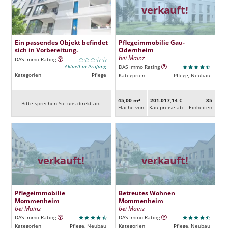
verkauft!
Ein passendes Objekt befindet
Pflegeimmobilie Gau-
sich in Vorbereitung.
Odernheim
bei Mainz
DAS Immo Rating
Aktuell in Prüfung
DAS Immo Rating
Kategorien
Pflege
Kategorien
Pflege, Neubau
45,00 m²
201.017,14 €
85
Bitte sprechen Sie uns direkt an.
Fläche von
Kaufpreise ab
Ein­heiten
verkauft!
verkauft!
Pflegeimmobilie
Betreutes Wohnen
Mommenheim
Mommenheim
bei Mainz
bei Mainz
DAS Immo Rating
DAS Immo Rating
Kategorien
Pflege, Neubau
Kategorien
Pflege, Neubau