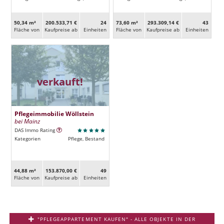
50,34 m²
200.533,71 €
24
73,60 m²
293.309,14 €
43
Fläche von
Kaufpreise ab
Ein­heiten
Fläche von
Kaufpreise ab
Ein­heiten
verkauft!
Pflegeimmobilie Wöllstein
bei Mainz
DAS Immo Rating
Kategorien
Pflege, Bestand
44,88 m²
153.870,00 €
49
Fläche von
Kaufpreise ab
Ein­heiten
"PFLEGEAPPARTEMENT KAUFEN" - ALLE OBJEKTE IN DER