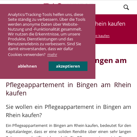
Analytics/Tracking-Tools helfen uns, diese
Seite ständig zu verbessern. Über die Tools
Pflegeappartement Bingen am Rhein kaufen
werden anonyme Daten über Website-
Nutzung und -Funktionalität gesammelt.
Wir nutzen die Erkenntnisse, um unsere
DASINVEST
Service
Pflegeappartement kaufen
Produkte, Dienstleistungen und das
Benutzererlebnis zu verbessern. Sind Sie
damit einverstanden, dass wir dafür
Cookies verwenden?
mehr
Pflegeappartement in Bingen am
ablehnen
akzeptieren
Rhein
Pflegeappartement in Bingen am Rhein
kaufen
Sie wollen ein Pflegeappartement in Bingen am
Rhein kaufen?
Ein Pflegeappartement in Bingen am Rhein kaufen, bedeutet für den
Kapitalanleger, dass er eine soliden Rendite über einen sehr langen