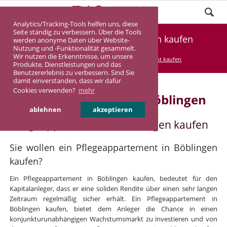
Analytics/Tracking-Tools helfen uns, diese
Seite ständig zu verbessern. Über die Tools
Pflegeappartement Böblingen kaufen
werden anonyme Daten über Website-
Nutzung und -Funktionalität gesammelt.
Wir nutzen die Erkenntnisse, um unsere
DASINVEST
Service
Pflegeappartement kaufen
Produkte, Dienstleistungen und das
Benutzererlebnis zu verbessern. Sind Sie
damit einverstanden, dass wir dafür
Cookies verwenden?
mehr
Pflegeappartement in Böblingen
ablehnen
akzeptieren
Pflegeappartement in Böblingen kaufen
Sie wollen ein Pflegeappartement in Böblingen
kaufen?
Ein Pflegeappartement in Böblingen kaufen, bedeutet für den
Kapitalanleger, dass er eine soliden Rendite über einen sehr langen
Zeitraum regelmäßig sicher erhält. Ein Pflegeappartement in
Böblingen kaufen, bietet dem Anleger die Chance in einen
konjunkturunabhängigen Wachstumsmarkt zu investieren und von