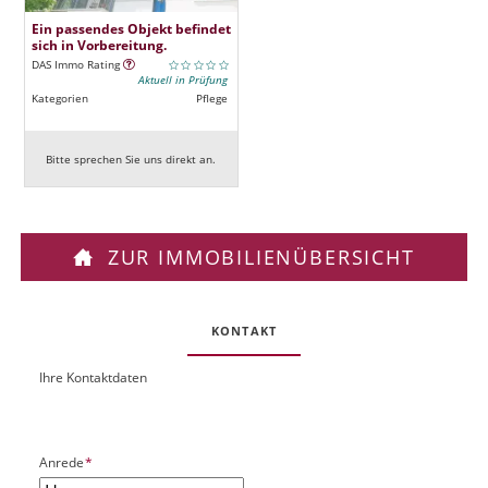
Ein passendes Objekt befindet
sich in Vorbereitung.
DAS Immo Rating
Aktuell in Prüfung
Kategorien
Pflege
Bitte sprechen Sie uns direkt an.
ZUR IMMOBILIENÜBERSICHT
KONTAKT
Ihre Kontaktdaten
O
U
b
R
j
L
e
P
Anrede
*
k
f