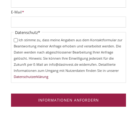
l
i
P
E-Mail
*
c
f
h
l
t
i
Pflichtfeld
Datenschutz
*
f
c
e
Ich stimme zu, dass meine Angaben aus dem Kontaktformular zur
h
l
Beantwortung meiner Anfrage erhoben und verarbeitet werden. Die
t
d
Daten werden nach abgeschlossener Bearbeitung Ihrer Anfrage
f
e
gelöscht. Hinweis: Sie können Ihre Einwilligung jederzeit für die
l
Zukunft per E-Mail an info@dasinvest.de widerrufen. Detaillierte
d
Informationen zum Umgang mit Nutzerdaten finden Sie in unserer
Datenschutzerklärung
INFORMATIONEN ANFORDERN