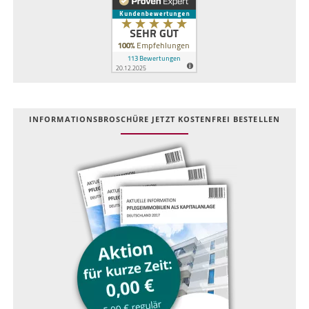
INFOR­MATIONS­BROSCHÜRE JETZT KOSTEN­FREI BESTELLEN