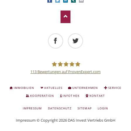
Facebook
Twitter
LinkedIn
Xing
E-mail
Facebook
Twitter
113
Bewertungen auf ProvenExpert.com
Deutsche
NAVIGATION
IMMOBILIEN
AKTUELLES
UNTERNEHMEN
SERVICE
ÜBERSPRINGEN
Anlage
KOOPERATION
INFOTHEK
KONTAKT
NAVIGATION
IMPRESSUM
DATENSCHUTZ
SITEMAP
LOGIN
und
ÜBERSPRINGEN
Impressum
© Copyright 2026 DAS Invest Vertriebs GmbH
Sachwert