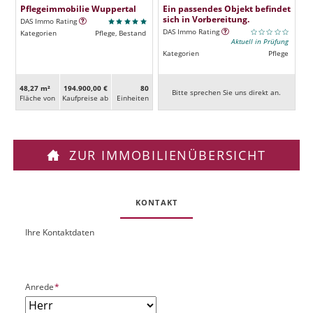
Pflegeimmobilie Wuppertal
Ein passendes Objekt befindet
sich in Vorbereitung.
DAS Immo Rating
DAS Immo Rating
Kategorien
Pflege, Bestand
Aktuell in Prüfung
Kategorien
Pflege
48,27 m²
194.900,00 €
80
Bitte sprechen Sie uns direkt an.
Fläche von
Kaufpreise ab
Ein­heiten
ZUR IMMOBILIENÜBERSICHT
KONTAKT
Ihre Kontaktdaten
O
U
b
R
j
L
e
P
Anrede
*
k
f
t
l