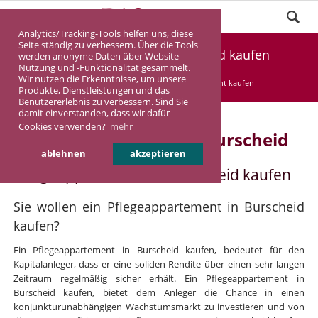
Analytics/Tracking-Tools helfen uns, diese
Seite ständig zu verbessern. Über die Tools
Pflegeappartement Burscheid kaufen
werden anonyme Daten über Website-
Nutzung und -Funktionalität gesammelt.
Wir nutzen die Erkenntnisse, um unsere
DASINVEST
Service
Pflegeappartement kaufen
Produkte, Dienstleistungen und das
Benutzererlebnis zu verbessern. Sind Sie
damit einverstanden, dass wir dafür
Cookies verwenden?
mehr
Pflegeappartement in Burscheid
ablehnen
akzeptieren
Pflegeappartement in Burscheid kaufen
Sie wollen ein Pflegeappartement in Burscheid
kaufen?
Ein Pflegeappartement in Burscheid kaufen, bedeutet für den
Kapitalanleger, dass er eine soliden Rendite über einen sehr langen
Zeitraum regelmäßig sicher erhält. Ein Pflegeappartement in
Burscheid kaufen, bietet dem Anleger die Chance in einen
konjunkturunabhängigen Wachstumsmarkt zu investieren und von