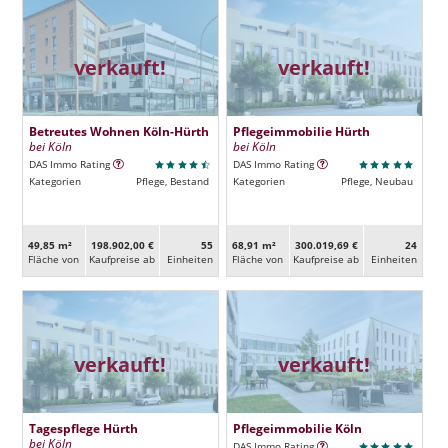
verkauft!
verkauft!
Betreutes Wohnen Köln-Hürth
Pflegeimmobilie Hürth
bei Köln
bei Köln
DAS Immo Rating
DAS Immo Rating
Kategorien
Pflege, Bestand
Kategorien
Pflege, Neubau
49,85 m²
198.902,00 €
55
68,91 m²
300.019,69 €
24
Fläche von
Kaufpreise ab
Ein­heiten
Fläche von
Kaufpreise ab
Ein­heiten
verkauft!
verkauft!
Tagespflege Hürth
Pflegeimmobilie Köln
bei Köln
DAS Immo Rating