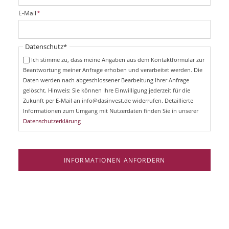
i
P
E-Mail
*
c
f
h
l
t
i
Pflichtfeld
Datenschutz
*
f
c
e
Ich stimme zu, dass meine Angaben aus dem Kontaktformular zur
h
l
Beantwortung meiner Anfrage erhoben und verarbeitet werden. Die
t
d
Daten werden nach abgeschlossener Bearbeitung Ihrer Anfrage
f
e
gelöscht. Hinweis: Sie können Ihre Einwilligung jederzeit für die
l
Zukunft per E-Mail an info@dasinvest.de widerrufen. Detaillierte
d
Informationen zum Umgang mit Nutzerdaten finden Sie in unserer
Datenschutzerklärung
INFORMATIONEN ANFORDERN