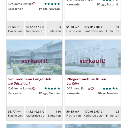
DAS Immo Rating
Kategorien
Pflege, Bestand
Kategorien
Pflege, Neubau
70,54 m²
307.162,19 €
4
51,28 m²
177.012,00 €
80
Fläche von
Kaufpreise ab
Ein­heiten
Fläche von
Kaufpreise ab
Ein­heiten
verkauft!
verkauft!
Seniorenheim Langenfeld
Pflegeimmobilie Düren
bei Düsseldorf
bei Köln
DAS Immo Rating
DAS Immo Rating
Kategorien
Pflege, Neubau
Kategorien
Pflege, Neubau
53,77 m²
145.340,31 €
114
50,85 m²
170.985,67 €
23
Fläche von
Kaufpreise ab
Ein­heiten
Fläche von
Kaufpreise ab
Ein­heiten