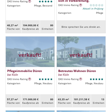
sich in Vorbereitung.
DAS Immo Rating
DAS Immo Rating
Kategorien
Pflege, Bestand
Aktuell in Prüfung
Kategorien
Pflege
48,27 m²
194.900,00 €
80
Bitte sprechen Sie uns direkt an.
Fläche von
Kaufpreise ab
Ein­heiten
verkauft!
verkauft!
Pflegeimmobilie Düren
Betreutes Wohnen Düren
bei Köln
bei Köln
DAS Immo Rating
DAS Immo Rating
Kategorien
Pflege, Neubau
Kategorien
Pflege, Neubau
57,27 m²
171.000,00 €
80
63,35 m²
181.211,58 €
13
Fläche von
Kaufpreise ab
Ein­heiten
Fläche von
Kaufpreise ab
Ein­heiten