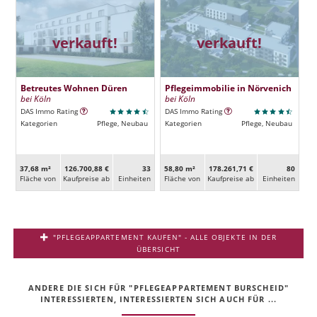
verkauft!
verkauft!
Betreutes Wohnen Düren
Pflegeimmobilie in Nörvenich
bei Köln
bei Köln
DAS Immo Rating
DAS Immo Rating
Kategorien
Pflege, Neubau
Kategorien
Pflege, Neubau
37,68 m²
126.700,88 €
33
58,80 m²
178.261,71 €
80
Fläche von
Kaufpreise ab
Ein­heiten
Fläche von
Kaufpreise ab
Ein­heiten
"PFLEGEAPPARTEMENT KAUFEN" - ALLE OBJEKTE IN DER
ÜBERSICHT
ANDERE DIE SICH FÜR "PFLEGEAPPARTEMENT BURSCHEID"
INTERESSIERTEN, INTERESSIERTEN SICH AUCH FÜR ...