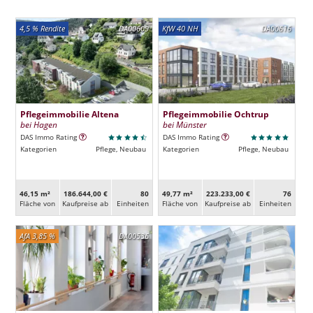
4,5 % Rendite
DA00609
KfW 40 NH
DA00616
Pflegeimmobilie Altena
Pflegeimmobilie Ochtrup
bei Hagen
bei Münster
DAS Immo Rating
DAS Immo Rating
Kategorien
Pflege, Neubau
Kategorien
Pflege, Neubau
46,15 m²
186.644,00 €
80
49,77 m²
223.233,00 €
76
Fläche von
Kaufpreise ab
Ein­heiten
Fläche von
Kaufpreise ab
Ein­heiten
AfA 3,85 %
DA00536