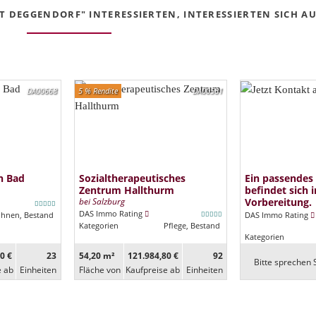
 DEGGENDORF" INTERESSIERTEN, INTERESSIERTEN SICH AUC
DA00668
5 % Rendite
DA00581
n Bad
Sozialtherapeutisches
Ein passendes
Zentrum Hallthurm
befindet sich i
bei Salzburg
Vorbereitung.
DAS Immo Rating
ohnen, Bestand
DAS Immo Rating
Kategorien
Pflege, Bestand
Kategorien
0 €
23
54,20 m²
121.984,80 €
92
Bitte sprechen S
e ab
Ein­heiten
Fläche von
Kaufpreise ab
Ein­heiten