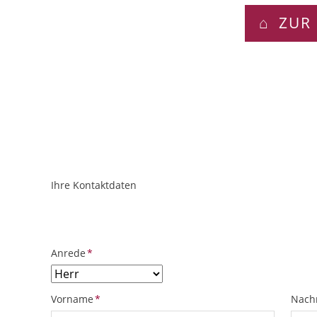
ZUR 
Ihre Kontaktdaten
ObjektPlatzhalter
URL
Pflichtfeld
Anrede
*
Pflichtfeld
Pflich
Vorname
*
Nach