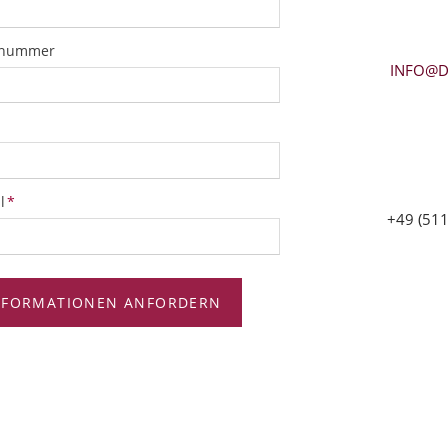
snummer
INFO@D
tfeld
l
*
+49 (511
NFORMATIONEN ANFORDERN