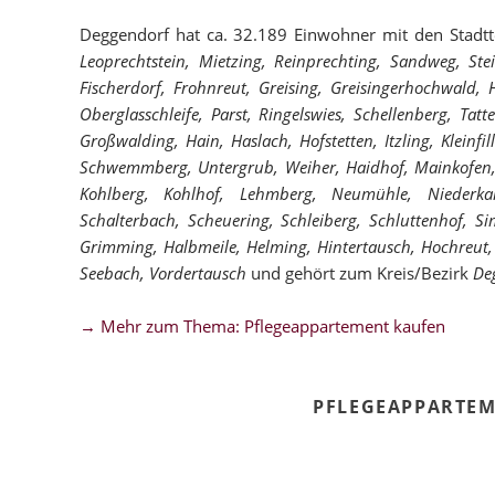
Deggendorf hat ca. 32.189 Einwohner mit den Stadtt
Leoprechtstein, Mietzing, Reinprechting, Sandweg, St
Fischerdorf, Frohnreut, Greising, Greisingerhochwald,
Oberglasschleife, Parst, Ringelswies, Schellenberg, Tat
Großwalding, Hain, Haslach, Hofstetten, Itzling, Kleinf
Schwemmberg, Untergrub, Weiher, Haidhof, Mainkofen, M
Kohlberg, Kohlhof, Lehmberg, Neumühle, Niederka
Schalterbach, Scheuering, Schleiberg, Schluttenhof, S
Grimming, Halbmeile, Helming, Hintertausch, Hochreut,
Seebach, Vordertausch
und gehört zum Kreis/Bezirk
De
→ Mehr zum Thema: Pflegeappartement kaufen
PFLEGEAPPARTE