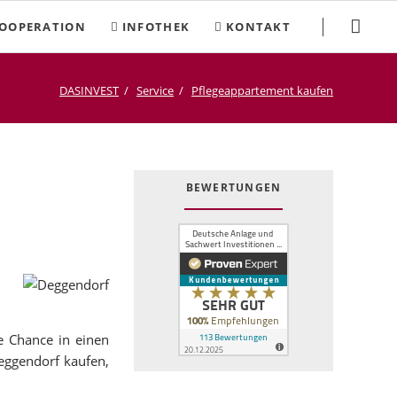
Navigation
OOPERATION
INFOTHEK
KONTAKT
überspringen
DASINVEST
Service
Pflegeappartement kaufen
BEWERTUNGEN
n
e Chance in einen
eggendorf kaufen,