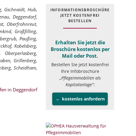
g, Gschnaidt, Hub,
INFOR­MATIONS­BROSCHÜRE
JETZT KOSTEN­FREI
genau, Deggendorf,
BESTELLEN
st, Oberfrohnreut,
nkind, Großfilling,
 Obergrub, Paußing,
Erhalten Sie jetzt die
ckhof, Kobelsberg,
Broschüre kostenlos per
 Oberperlasberg,
Mail oder Post.
aben, Grillenberg,
Bestellen Sie jetzt kostenfrei
enberg, Scheidham,
Ihre Infobroschüre
„Pflegeimmobilien als
Kapitalanlage”
:
en in Deggendorf
kostenlos anfordern