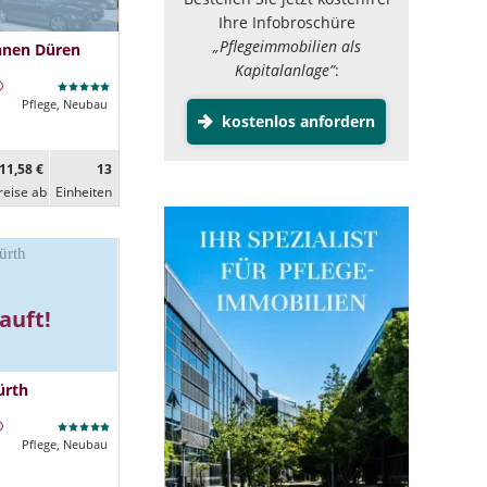
Ihre Infobroschüre
„Pflegeimmobilien als
hnen Düren
Kapitalanlage”
:
Pflege, Neubau
kostenlos anfordern
11,58 €
13
reise ab
Ein­heiten
auft!
ürth
Pflege, Neubau