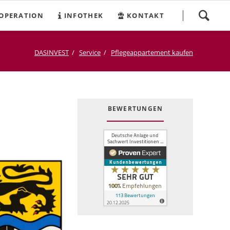
Navigation
OPERATION
INFOTHEK
KONTAKT
überspringen
DASINVEST
Service
Pflegeappartement kaufen
BEWERTUNGEN