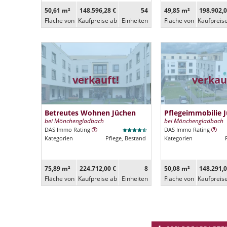
50,61 m²
148.596,28 €
54
49,85 m²
198.902,0
Fläche von
Kaufpreise ab
Ein­heiten
Fläche von
Kaufpreis
verkauft!
verkau
Betreutes Wohnen Jüchen
Pflegeimmobilie 
bei Mönchengladbach
bei Mönchengladbach
DAS Immo Rating
DAS Immo Rating
Kategorien
Pflege, Bestand
Kategorien
75,89 m²
224.712,00 €
8
50,08 m²
148.291,0
Fläche von
Kaufpreise ab
Ein­heiten
Fläche von
Kaufpreis