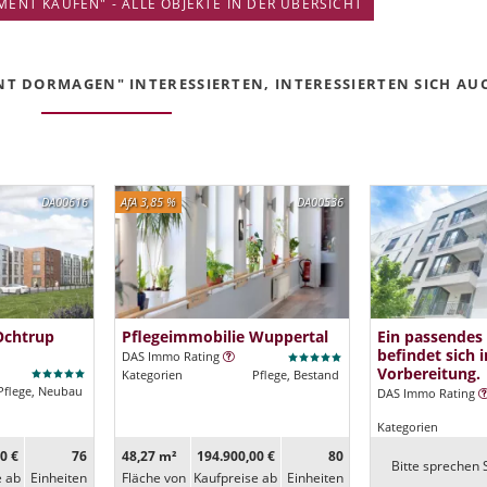
ENT KAUFEN" - ALLE OBJEKTE IN DER ÜBERSICHT
T DORMAGEN" INTERESSIERTEN, INTERESSIERTEN SICH AUCH
DA00616
AfA 3,85 %
DA00536
Ochtrup
Pflegeimmobilie Wuppertal
Ein passendes
befindet sich i
DAS Immo Rating
Vorbereitung.
Kategorien
Pflege, Bestand
Pflege, Neubau
DAS Immo Rating
Kategorien
0 €
76
48,27 m²
194.900,00 €
80
Bitte sprechen S
e ab
Ein­heiten
Fläche von
Kaufpreise ab
Ein­heiten