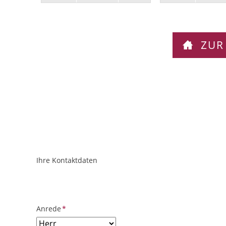
ZUR
Ihre Kontaktdaten
ObjektPlatzhalter
URL
Pflichtfeld
Anrede
*