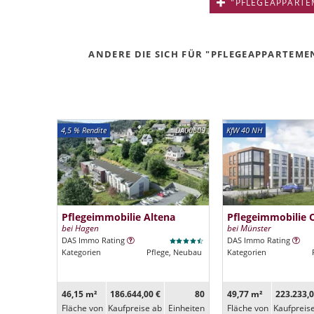
"PFLEGEAPPARTEM
ANDERE DIE SICH FÜR "PFLEGEAPPARTEMEN
4,5 % Rendite
DA00609
KfW 40 NH
Pflegeimmobilie Altena
Pflegeimmobilie 
bei Hagen
bei Münster
DAS Immo Rating
DAS Immo Rating
Kategorien
Pflege, Neubau
Kategorien
46,15 m²
186.644,00 €
80
49,77 m²
223.233,0
Fläche von
Kaufpreise ab
Ein­heiten
Fläche von
Kaufpreis