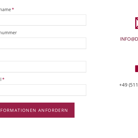
tfeld
name
*
snummer
INFO@D
tfeld
l
*
+49 (511
NFORMATIONEN ANFORDERN