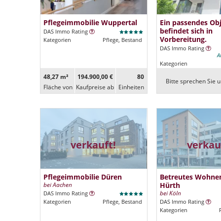
Pflegeimmobilie Wuppertal
Ein passendes Ob
befindet sich in
DAS Immo Rating
Vorbereitung.
Kategorien
Pflege, Bestand
DAS Immo Rating
A
Kategorien
48,27 m²
194.900,00 €
80
Bitte sprechen Sie u
Fläche von
Kaufpreise ab
Ein­heiten
verkauft!
verkau
Pflegeimmobilie Düren
Betreutes Wohnen
bei Aachen
Hürth
bei Köln
DAS Immo Rating
Kategorien
Pflege, Bestand
DAS Immo Rating
Kategorien