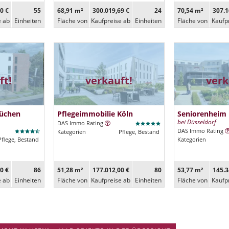
0 €
55
68,91 m²
300.019,69 €
24
70,54 m²
307.1
e ab
Ein­heiten
Fläche von
Kaufpreise ab
Ein­heiten
Fläche von
Kaufp
ft!
verkauft!
verk
Jüchen
Pflegeimmobilie Köln
Seniorenheim 
bei Düsseldorf
DAS Immo Rating
DAS Immo Rating
Kategorien
Pflege, Bestand
Pflege, Bestand
Kategorien
0 €
86
51,28 m²
177.012,00 €
80
53,77 m²
145.3
e ab
Ein­heiten
Fläche von
Kaufpreise ab
Ein­heiten
Fläche von
Kaufp