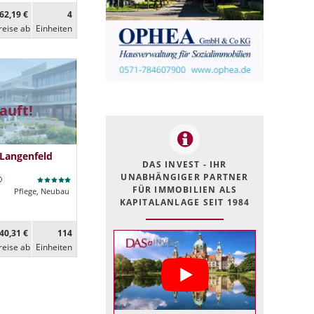
62,19 €
4
reise ab
Ein­heiten
auft!
Langenfeld
DAS INVEST - IHR
UNABHÄNGIGER PARTNER
FÜR IMMOBILIEN ALS
Pflege, Neubau
KAPITALANLAGE SEIT 1984
40,31 €
114
reise ab
Ein­heiten