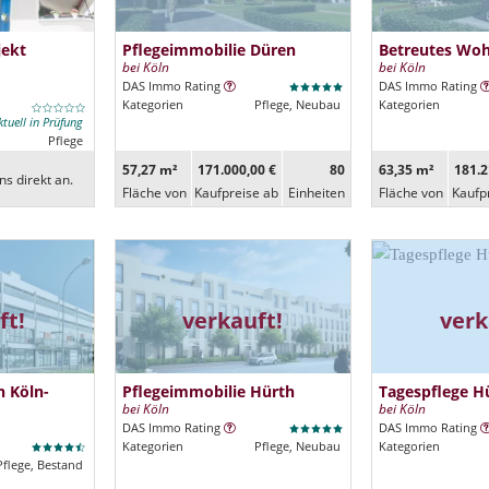
jekt
Pflegeimmobilie Düren
Betreutes Wo
bei Köln
bei Köln
DAS Immo Rating
DAS Immo Rating
Kategorien
Pflege, Neubau
Kategorien
ktuell in Prüfung
Pflege
57,27 m²
171.000,00 €
80
63,35 m²
181.2
ns direkt an.
Fläche von
Kaufpreise ab
Ein­heiten
Fläche von
Kaufp
ft!
verkauft!
verk
 Köln-
Pflegeimmobilie Hürth
Tagespflege H
bei Köln
bei Köln
DAS Immo Rating
DAS Immo Rating
Kategorien
Pflege, Neubau
Kategorien
Pflege, Bestand