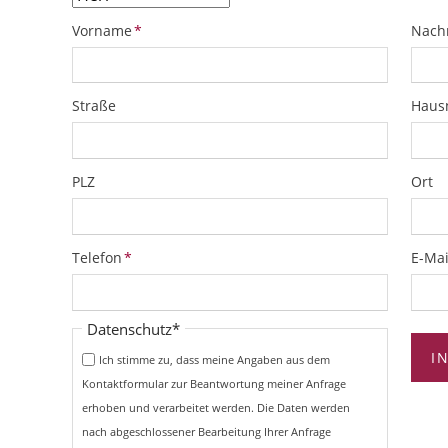
Pflichtfeld
Pflich
Vorname
*
Nach
Straße
Hau
PLZ
Ort
Pflichtfeld
Pflich
Telefon
*
E-Mai
Pflichtfeld
Datenschutz
*
I
Ich stimme zu, dass meine Angaben aus dem
Kontaktformular zur Beantwortung meiner Anfrage
erhoben und verarbeitet werden. Die Daten werden
nach abgeschlossener Bearbeitung Ihrer Anfrage