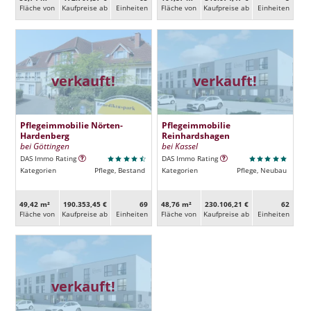
Fläche von
Kaufpreise ab
Ein­heiten
Fläche von
Kaufpreise ab
Ein­heiten
verkauft!
verkauft!
Pflegeimmobilie Nörten-
Pflegeimmobilie
Hardenberg
Reinhardshagen
bei Göttingen
bei Kassel
DAS Immo Rating
DAS Immo Rating
Kategorien
Pflege, Bestand
Kategorien
Pflege, Neubau
49,42 m²
190.353,45 €
69
48,76 m²
230.106,21 €
62
Fläche von
Kaufpreise ab
Ein­heiten
Fläche von
Kaufpreise ab
Ein­heiten
verkauft!