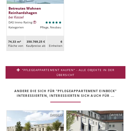
Betreutes Wohnen
Reinhardshagen
bei Kassel
DAS Immo Rating
Kategorien
Pflege, Neubau
74,33 m²
350.769,25 €
6
Fläche von
Kaufpreise ab
Ein­heiten
"PFLEGEAPPARTEMENT KAUFEN" - ALLE OBJEKTE IN DER
ÜBERSICHT
ANDERE DIE SICH FÜR "PFLEGEAPPARTEMENT EINBECK"
INTERESSIERTEN, INTERESSIERTEN SICH AUCH FÜR ...
DA00629
DA00614