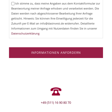
e
Ich stimme zu, dass meine Angaben aus dem Kontaktformular zur
h
l
Beantwortung meiner Anfrage erhoben und verarbeitet werden. Die
t
d
Daten werden nach abgeschlossener Bearbeitung Ihrer Anfrage
f
e
gelöscht. Hinweis: Sie können Ihre Einwilligung jederzeit für die
l
Zukunft per E-Mail an info@dasinvest.de widerrufen. Detaillierte
d
Informationen zum Umgang mit Nutzerdaten finden Sie in unserer
Datenschutzerklärung
INFORMATIONEN ANFORDERN
+49 (511) 16 90 80 70