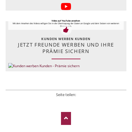
Video auf YouTube ansehen
Mit dem Ansehen des Videos willigen Sie in die Übertragung der Daten an Google und dem Setzen von weiteren
Cookies ein.
KUNDEN WERBEN KUNDEN
JETZT FREUNDE WERBEN UND IHRE
PRÄMIE SICHERN
Seite teilen:
Facebook
Twitter
LinkedIn
Xing
E-mail