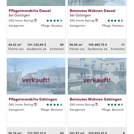
Pflegeimmobilie Dassel
Betreutes Wohnen Dassel
bei Göttingen
bei Göttingen
DAS Immo Rating
DAS Immo Rating
Kategorien
Pflege, Neubau
Kategorien
Pflege, Neubau
44,32 m²
151.125,95 €
65
59,50 m²
155.465,75 €
11
Fläche von
Kaufpreise ab
Ein­heiten
Fläche von
Kaufpreise ab
Ein­heiten
verkauft!
verkauft!
Pflegeimmobilie Göttingen
Betreutes Wohnen Göttingen
DAS Immo Rating
DAS Immo Rating
Kategorien
Pflege, Bestand
Kategorien
Pflege, Bestand
56,74 m²
172.707,37 €
65
101,87 m²
310.074,47 €
8