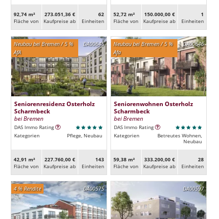
92,74 m²
273.051,36 €
62
52,72 m²
150.000,00 €
1
Fläche von
Kaufpreise ab
Ein­heiten
Fläche von
Kaufpreise ab
Ein­heiten
Neubau bei Bremen / 5 %
DA00645
Neubau bei Bremen / 5 %
DA00646
AfA
Afa
Seniorenresidenz Osterholz
Seniorenwohnen Osterholz
Scharmbeck
Scharmbeck
bei Bremen
bei Bremen
DAS Immo Rating
DAS Immo Rating
Kategorien
Pflege, Neubau
Kategorien
Betreutes Wohnen,
Neubau
42,91 m²
227.760,00 €
143
59,38 m²
333.200,00 €
28
Fläche von
Kaufpreise ab
Ein­heiten
Fläche von
Kaufpreise ab
Ein­heiten
4 % Rendite
DA00575
DA00597