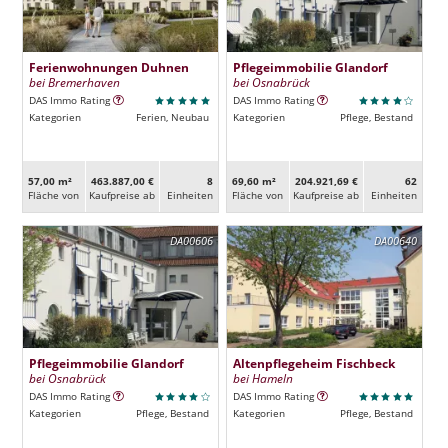
Ferienwohnungen Duhnen
Pflegeimmobilie Glandorf
bei Bremerhaven
bei Osnabrück
DAS Immo Rating
DAS Immo Rating
Kategorien
Ferien, Neubau
Kategorien
Pflege, Bestand
57,00 m²
463.887,00 €
8
69,60 m²
204.921,69 €
62
Fläche von
Kaufpreise ab
Ein­heiten
Fläche von
Kaufpreise ab
Ein­heiten
DA00606
DA00640
Pflegeimmobilie Glandorf
Altenpflegeheim Fischbeck
bei Osnabrück
bei Hameln
DAS Immo Rating
DAS Immo Rating
Kategorien
Pflege, Bestand
Kategorien
Pflege, Bestand