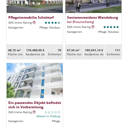
Pflegeimmobilie Schüttorf
Seniorenresidenz Wendeburg
bei Braunschweig
DAS Immo Rating
DAS Immo Rating
Kategorien
Pflege, Neubau
Kategorien
Pflege, Neubau
48,15 m²
176.489,00 €
70
47,34 m²
195.041,14 €
111
Fläche von
Kaufpreise ab
Ein­heiten
Fläche von
Kaufpreise ab
Ein­heiten
Ein passendes Objekt befindet
sich in Vorbereitung.
DAS Immo Rating
Aktuell in Prüfung
Kategorien
Pflege