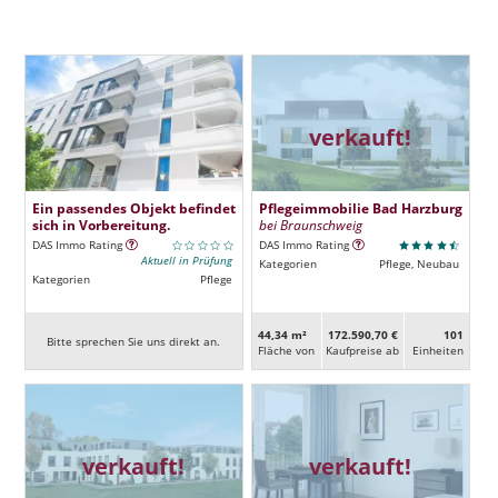
verkauft!
Ein passendes Objekt befindet
Pflegeimmobilie Bad Harzburg
sich in Vorbereitung.
bei Braunschweig
DAS Immo Rating
DAS Immo Rating
Aktuell in Prüfung
Kategorien
Pflege, Neubau
Kategorien
Pflege
44,34 m²
172.590,70 €
101
Bitte sprechen Sie uns direkt an.
Fläche von
Kaufpreise ab
Ein­heiten
verkauft!
verkauft!