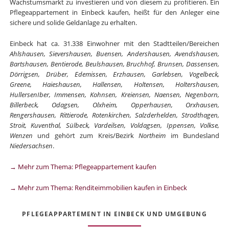
Wachstumsmarkt zu investieren und von diesem zu profitieren. Ein
Pflegeappartement in Einbeck kaufen, heißt für den Anleger eine
sichere und solide Geldanlage zu erhalten.
Einbeck hat ca. 31.338 Einwohner mit den Stadtteilen/Bereichen
Ahlshausen, Sievershausen, Buensen, Andershausen, Avendshausen,
Bartshausen, Bentierode, Beulshausen, Bruchhof, Brunsen, Dassensen,
Dörrigsen, Drüber, Edemissen, Erzhausen, Garlebsen, Vogelbeck,
Greene, Haieshausen, Hallensen, Holtensen, Holtershausen,
HullersenIber, Immensen, Kohnsen, Kreiensen, Naensen, Negenborn,
Billerbeck, Odagsen, Olxheim, Opperhausen, Orxhausen,
Rengershausen, Rittierode, Rotenkirchen, Salzderhelden, Strodthagen,
Stroit, Kuventhal, Sülbeck, Vardeilsen, Voldagsen, Ippensen, Volkse,
Wenzen
und gehört zum Kreis/Bezirk
Northeim
im Bundesland
Niedersachsen
.
→ Mehr zum Thema: Pflegeappartement kaufen
→ Mehr zum Thema: Renditeimmobilien kaufen in Einbeck
PFLEGEAPPARTEMENT IN EINBECK UND UMGEBUNG