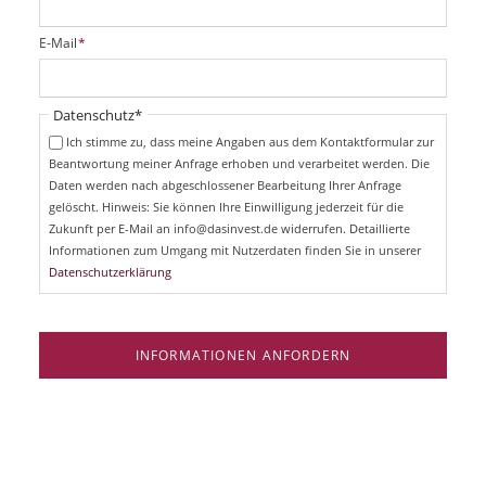
l
i
P
E-Mail
*
c
f
h
l
t
i
Pflichtfeld
Datenschutz
*
f
c
e
Ich stimme zu, dass meine Angaben aus dem Kontaktformular zur
h
l
Beantwortung meiner Anfrage erhoben und verarbeitet werden. Die
t
d
Daten werden nach abgeschlossener Bearbeitung Ihrer Anfrage
f
e
gelöscht. Hinweis: Sie können Ihre Einwilligung jederzeit für die
l
Zukunft per E-Mail an info@dasinvest.de widerrufen. Detaillierte
d
Informationen zum Umgang mit Nutzerdaten finden Sie in unserer
Datenschutzerklärung
INFORMATIONEN ANFORDERN