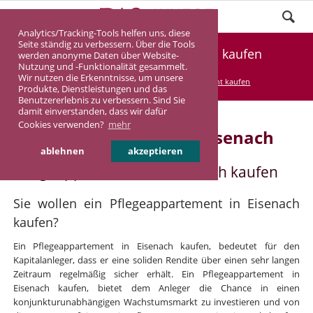
Analytics/Tracking-Tools helfen uns, diese
Seite ständig zu verbessern. Über die Tools
Pflegeappartement Eisenach kaufen
werden anonyme Daten über Website-
Nutzung und -Funktionalität gesammelt.
Wir nutzen die Erkenntnisse, um unsere
DASINVEST
Service
Pflegeappartement kaufen
Produkte, Dienstleistungen und das
Benutzererlebnis zu verbessern. Sind Sie
damit einverstanden, dass wir dafür
Cookies verwenden?
mehr
Pflegeappartement in Eisenach
ablehnen
akzeptieren
Pflegeappartement in Eisenach kaufen
Sie wollen ein Pflegeappartement in Eisenach
kaufen?
Ein Pflegeappartement in Eisenach kaufen, bedeutet für den
Kapitalanleger, dass er eine soliden Rendite über einen sehr langen
Zeitraum regelmäßig sicher erhält. Ein Pflegeappartement in
Eisenach kaufen, bietet dem Anleger die Chance in einen
konjunkturunabhängigen Wachstumsmarkt zu investieren und von