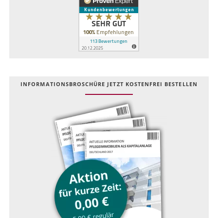
INFOR­MATIONS­BROSCHÜRE JETZT KOSTEN­FREI BESTELLEN