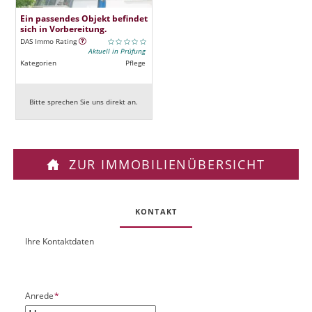
Ein passendes Objekt befindet
sich in Vorbereitung.
DAS Immo Rating
Aktuell in Prüfung
Kategorien
Pflege
Bitte sprechen Sie uns direkt an.
ZUR IMMOBILIENÜBERSICHT
KONTAKT
Ihre Kontaktdaten
O
U
b
R
j
L
e
P
Anrede
*
k
f