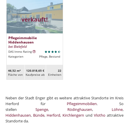
verkauft!
Pflegeimmobilie
Hiddenhausen
bei Bielefeld
DAS Immo Rating
Kategorien
Pflege, Bestand
46,52 m²
120.818,65 €
22
Fläche von
Kaufpreise ab
Ein­heiten
Neben der Stadt Enger gibt es weitere attraktive Standorte im Kreis
Herford für
Pflegeimmobilien
. So
stellen
Spenge
,
Rödinghausen
,
Löhne
,
Hiddenhausen
,
Bünde
,
Herford
,
Kirchlengern
und
Vlotho
attraktive
Standorte da.