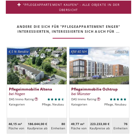
"PFLEGEAPPARTEMENT KAUFEN" - ALLE OBJEKTE IN DER
ÜBERSICHT
ANDERE DIE SICH FÜR "PFLEGEAPPARTEMENT ENGER"
INTERESSIERTEN, INTERESSIERTEN SICH AUCH FÜR ...
4,5 % Rendite
DA00609
KfW 40 NH
DA00616
Pflegeimmobilie Altena
Pflegeimmobilie Ochtrup
bei Hagen
bei Münster
DAS Immo Rating
DAS Immo Rating
Kategorien
Pflege, Neubau
Kategorien
Pflege, Neubau
46,15 m²
186.644,00 €
80
49,77 m²
223.233,00 €
76
Fläche von
Kaufpreise ab
Ein­heiten
Fläche von
Kaufpreise ab
Ein­heiten