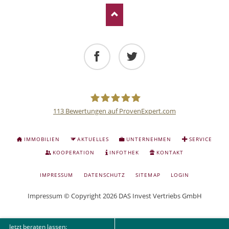
Facebook
Twitter
113
Bewertungen auf ProvenExpert.com
Deutsche
NAVIGATION
IMMOBILIEN
AKTUELLES
UNTERNEHMEN
SERVICE
ÜBERSPRINGEN
Anlage
KOOPERATION
INFOTHEK
KONTAKT
NAVIGATION
IMPRESSUM
DATENSCHUTZ
SITEMAP
LOGIN
und
ÜBERSPRINGEN
Impressum
© Copyright 2026 DAS Invest Vertriebs GmbH
Sachwert
Jetzt beraten lassen: