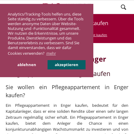
Analytics/Tracking-Tools helfen uns, diese
Seite ständig zu verbessern. Über die Tools
Pflegeappartement Enger kaufen
werden anonyme Daten über Website-
Nutzung und -Funktionalität gesammelt.
Wir nutzen die Erkenntnisse, um unsere
DASINVEST
Service
Pflegeappartement kaufen
Produkte, Dienstleistungen und das
Benutzererlebnis zu verbessern. Sind Sie
damit einverstanden, dass wir dafür
Cookies verwenden?
mehr
Pflegeappartement in Enger
ablehnen
akzeptieren
Pflegeappartement in Enger kaufen
Sie wollen ein Pflegeappartement in Enger
kaufen?
Ein Pflegeappartement in Enger kaufen, bedeutet für den
Kapitalanleger, dass er eine soliden Rendite über einen sehr langen
Zeitraum regelmäßig sicher erhält. Ein Pflegeappartement in Enger
kaufen, bietet dem Anleger die Chance in einen
konjunkturunabhängigen Wachstumsmarkt zu investieren und von