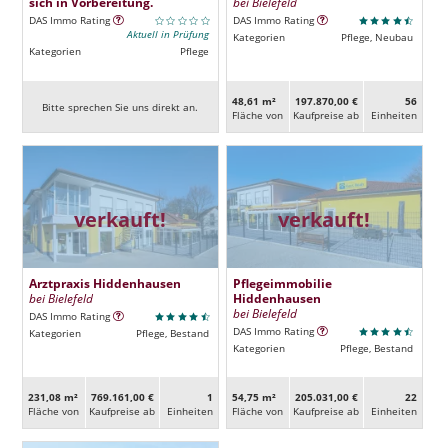
sich in Vorbereitung.
bei Bielefeld
DAS Immo Rating
DAS Immo Rating
Aktuell in Prüfung
Kategorien
Pflege, Neubau
Kategorien
Pflege
48,61 m²
197.870,00 €
56
Bitte sprechen Sie uns direkt an.
Fläche von
Kaufpreise ab
Ein­heiten
verkauft!
verkauft!
Arztpraxis Hiddenhausen
Pflegeimmobilie
bei Bielefeld
Hiddenhausen
bei Bielefeld
DAS Immo Rating
DAS Immo Rating
Kategorien
Pflege, Bestand
Kategorien
Pflege, Bestand
231,08 m²
769.161,00 €
1
54,75 m²
205.031,00 €
22
Fläche von
Kaufpreise ab
Ein­heiten
Fläche von
Kaufpreise ab
Ein­heiten