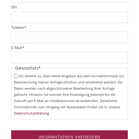
Ort
P
Telefon
*
f
l
i
P
E-Mail
*
c
f
h
l
t
i
Pflichtfeld
Datenschutz
*
f
c
e
Ich stimme zu, dass meine Angaben aus dem Kontaktformular zur
h
l
Beantwortung meiner Anfrage erhoben und verarbeitet werden. Die
t
d
Daten werden nach abgeschlossener Bearbeitung Ihrer Anfrage
f
e
gelöscht. Hinweis: Sie können Ihre Einwilligung jederzeit für die
l
Zukunft per E-Mail an info@dasinvest.de widerrufen. Detaillierte
d
Informationen zum Umgang mit Nutzerdaten finden Sie in unserer
Datenschutzerklärung
INFORMATIONEN ANFORDERN