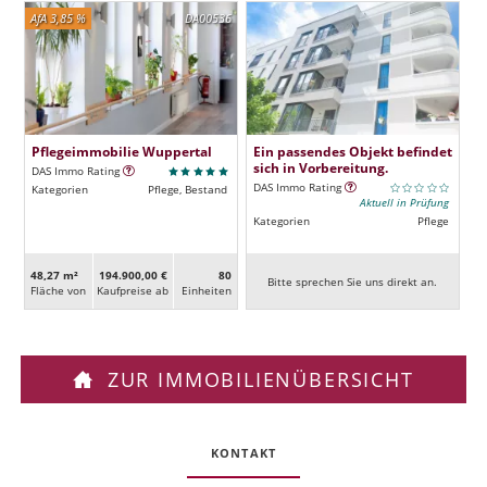
AfA 3,85 %
DA00536
Pflegeimmobilie Wuppertal
Ein passendes Objekt befindet
sich in Vorbereitung.
DAS Immo Rating
DAS Immo Rating
Kategorien
Pflege, Bestand
Aktuell in Prüfung
Kategorien
Pflege
48,27 m²
194.900,00 €
80
Bitte sprechen Sie uns direkt an.
Fläche von
Kaufpreise ab
Ein­heiten
ZUR IMMOBILIENÜBERSICHT
KONTAKT