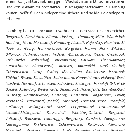
einen konjunkturunabhängigen Wachstumsmarkt zu investieren
und von diesem zu profitieren. Ein Pflegeappartement in Hamburg
kaufen, heißt für den Anleger eine sichere und solide Geldanlage zu
erhalten.
Hamburg hat ca. 1.787.408 Einwohner mit den Stadtteilen/Bereichen
Bergedorf, Eimsbüttel, Altona, Harburg, Hamburg-Mitte, Wandsbek,
Hamburg-Nord, Marmsdorf, Hamburg-Altstadt, HafenCity, Neustadt, St.
Pauli, St. Georg, Hammerbrook, Borgfelde, Hamm, Horn, Billstedt,
Billbrook, Rothenburgsort, Veddel, Wilhelmsburg, Kleiner Grasbrook,
Steinwerder, Waltershof, Finkenwerder, Neuwerk, Altona-Altstadt,
Sternschanze, Altona-Nord, Ottensen, Bahrenfeld, Groß Flottbek,
Othmarschen, Lurup, Osdorf, Nienstedten, Blankenese, Iserbrook,
Sülldorf, Rissen, Eimsbüttel, Rotherbaum, Harvestehude, Hoheluft-West,
Lokstedt, Niendorf, Schnelsen, Eidelstedt, Stellingen, Hoheluft-Ost, Groß
Borstel, Alsterdorf, Winterhude, Uhlenhorst, Hohenfelde, Barmbek-Süd,
Dulsberg, Barmbek-Nord, Ohlsdorf, Fuhlsbüttel, Langenhorn, Eilbek,
Wandsbek, Marienthal, Jenfeld, Tonndorf, Farmsen-Berne, Bramfeld,
Steilshoop, Wellingsbüttel, Sasel, Poppenbüttel, Hummelsbüttel,
Lemsahl-Mellingstedt, Duvenstedt, Wohldorf-Ohlstedt, Bergstedt,
Volksdorf, Rahlstedt, Lohbrügge, Bergedorf, Curslack, Altengamme,
Neuengamme, Kirchwerder, Ochsenwerder, Reitbrook, Allermöhe,
Moorfleet, Tatenberg, Spadenland, Neuallermöhe, Harburg, Neuland,