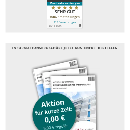
INFOR­MATIONS­BROSCHÜRE JETZT KOSTEN­FREI BESTELLEN