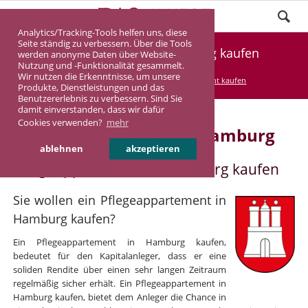
Analytics/Tracking-Tools helfen uns, diese
Seite ständig zu verbessern. Über die Tools
Pflegeappartement Hamburg kaufen
werden anonyme Daten über Website-
Nutzung und -Funktionalität gesammelt.
Wir nutzen die Erkenntnisse, um unsere
DASINVEST
Service
Pflegeappartement kaufen
Produkte, Dienstleistungen und das
Benutzererlebnis zu verbessern. Sind Sie
damit einverstanden, dass wir dafür
Cookies verwenden?
mehr
Pflegeappartement in Hamburg
ablehnen
akzeptieren
Pflegeappartement in Hamburg kaufen
Sie wollen ein Pflegeappartement in
Hamburg kaufen?
Ein Pflegeappartement in Hamburg kaufen,
bedeutet für den Kapitalanleger, dass er eine
soliden Rendite über einen sehr langen Zeitraum
regelmäßig sicher erhält. Ein Pflegeappartement in
Hamburg kaufen, bietet dem Anleger die Chance in