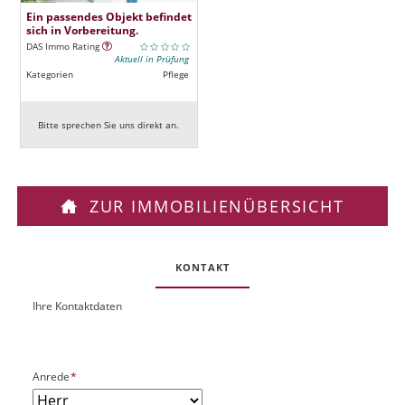
Ein passendes Objekt befindet
sich in Vorbereitung.
DAS Immo Rating
Aktuell in Prüfung
Kategorien
Pflege
Bitte sprechen Sie uns direkt an.
ZUR IMMOBILIENÜBERSICHT
KONTAKT
Ihre Kontaktdaten
O
U
b
R
j
L
e
P
Anrede
*
k
f
t