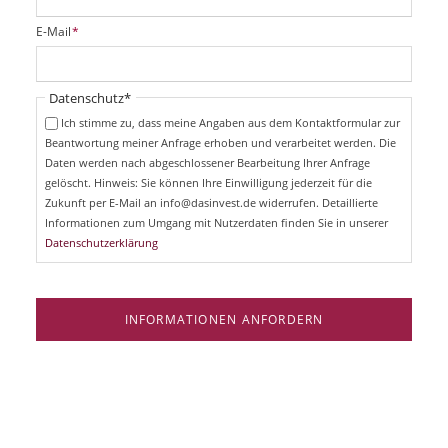
l
i
P
E-Mail
*
c
f
h
l
t
i
Pflichtfeld
Datenschutz
*
f
c
e
Ich stimme zu, dass meine Angaben aus dem Kontaktformular zur
h
l
Beantwortung meiner Anfrage erhoben und verarbeitet werden. Die
t
d
Daten werden nach abgeschlossener Bearbeitung Ihrer Anfrage
f
e
gelöscht. Hinweis: Sie können Ihre Einwilligung jederzeit für die
l
Zukunft per E-Mail an info@dasinvest.de widerrufen. Detaillierte
d
Informationen zum Umgang mit Nutzerdaten finden Sie in unserer
Datenschutzerklärung
INFORMATIONEN ANFORDERN