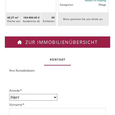
Aktuell in Prüfung
Kategorien
Pflege
48,27 m²
194.900,00 €
80
Bitte sprechen Sie uns direkt an.
Fläche von
Kaufpreise ab
Ein­heiten
ZUR IMMOBILIENÜBERSICHT
KONTAKT
Ihre Kontaktdaten
O
U
b
R
j
L
e
P
Anrede
*
k
f
t
l
P
P
Vorname
*
i
l
f
c
a
l
h