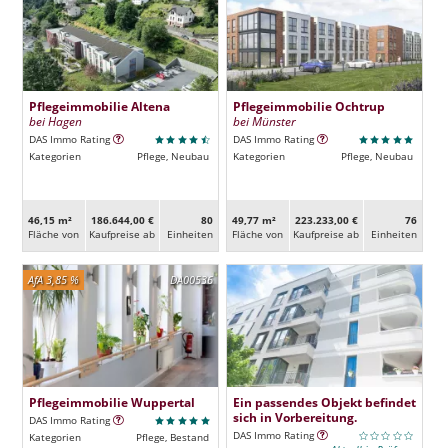
Pflegeimmobilie Altena
Pflegeimmobilie Ochtrup
bei Hagen
bei Münster
DAS Immo Rating
DAS Immo Rating
Kategorien
Pflege, Neubau
Kategorien
Pflege, Neubau
46,15 m²
186.644,00 €
80
49,77 m²
223.233,00 €
76
Fläche von
Kaufpreise ab
Ein­heiten
Fläche von
Kaufpreise ab
Ein­heiten
AfA 3,85 %
DA00536
Pflegeimmobilie Wuppertal
Ein passendes Objekt befindet
sich in Vorbereitung.
DAS Immo Rating
DAS Immo Rating
Kategorien
Pflege, Bestand