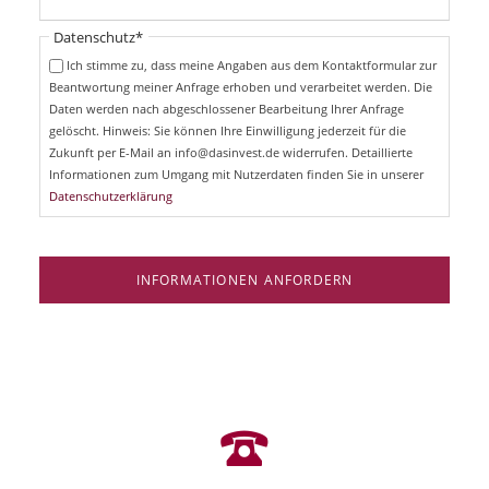
l
t
i
Pflichtfeld
Datenschutz
*
f
c
e
Ich stimme zu, dass meine Angaben aus dem Kontaktformular zur
h
l
Beantwortung meiner Anfrage erhoben und verarbeitet werden. Die
t
d
Daten werden nach abgeschlossener Bearbeitung Ihrer Anfrage
f
e
gelöscht. Hinweis: Sie können Ihre Einwilligung jederzeit für die
l
Zukunft per E-Mail an info@dasinvest.de widerrufen. Detaillierte
d
Informationen zum Umgang mit Nutzerdaten finden Sie in unserer
Datenschutzerklärung
INFORMATIONEN ANFORDERN