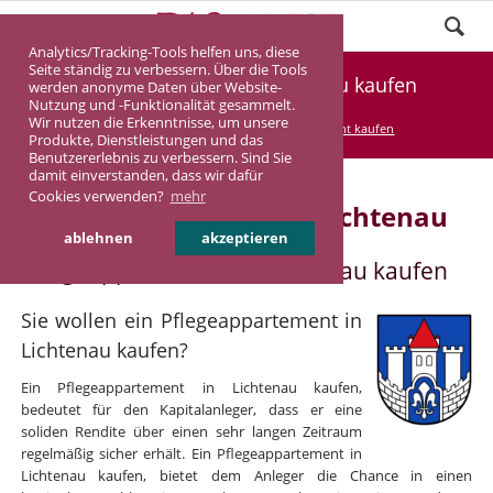
Analytics/Tracking-Tools helfen uns, diese
Seite ständig zu verbessern. Über die Tools
Pflegeappartement Lichtenau kaufen
werden anonyme Daten über Website-
Nutzung und -Funktionalität gesammelt.
Wir nutzen die Erkenntnisse, um unsere
DASINVEST
Service
Pflegeappartement kaufen
Produkte, Dienstleistungen und das
Benutzererlebnis zu verbessern. Sind Sie
damit einverstanden, dass wir dafür
Cookies verwenden?
mehr
Pflegeappartement in Lichtenau
ablehnen
akzeptieren
Pflegeappartement in Lichtenau kaufen
Sie wollen ein Pflegeappartement in
Lichtenau kaufen?
Ein Pflegeappartement in Lichtenau kaufen,
bedeutet für den Kapitalanleger, dass er eine
soliden Rendite über einen sehr langen Zeitraum
regelmäßig sicher erhält. Ein Pflegeappartement in
Lichtenau kaufen, bietet dem Anleger die Chance in einen