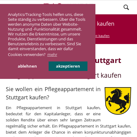
Analytics/Tracking-Tools helfen uns, diese
Seite ständig zu verbessern. Über die Tools
Pflegeappartement Stuttgart kaufen
werden anonyme Daten über Website-
Nutzung und -Funktionalität gesammelt.
Wir nutzen die Erkenntnisse, um unsere
DASINVEST
Service
Pflegeappartement kaufen
Produkte, Dienstleistungen und das
Benutzererlebnis zu verbessern. Sind Sie
damit einverstanden, dass wir dafür
Cookies verwenden?
mehr
Pflegeappartement in Stuttgart
ablehnen
akzeptieren
Pflegeappartement in Stuttgart kaufen
Sie wollen ein Pflegeappartement in
Stuttgart kaufen?
Ein Pflegeappartement in Stuttgart kaufen,
bedeutet für den Kapitalanleger, dass er eine
soliden Rendite über einen sehr langen Zeitraum
regelmäßig sicher erhält. Ein Pflegeappartement in Stuttgart kaufen,
bietet dem Anleger die Chance in einen konjunkturunabhängigen