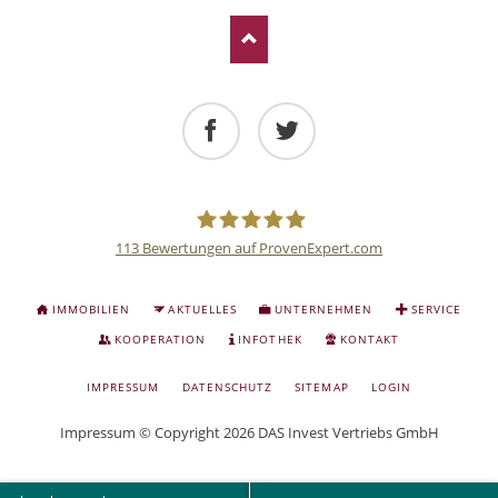
Facebook
Twitter
113
Bewertungen auf ProvenExpert.com
Deutsche
NAVIGATION
IMMOBILIEN
AKTUELLES
UNTERNEHMEN
SERVICE
ÜBERSPRINGEN
Anlage
KOOPERATION
INFOTHEK
KONTAKT
NAVIGATION
IMPRESSUM
DATENSCHUTZ
SITEMAP
LOGIN
und
ÜBERSPRINGEN
Impressum
© Copyright 2026 DAS Invest Vertriebs GmbH
Sachwert