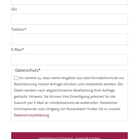
Ort
P
Telefon
*
f
l
i
P
E-Mail
*
c
f
h
l
t
i
Pflichtfeld
Datenschutz
*
f
c
e
Ich stimme zu, dass meine Angaben aus dem Kontaktformular zur
h
l
Beantwortung meiner Anfrage erhoben und verarbeitet werden. Die
t
d
Daten werden nach abgeschlossener Bearbeitung Ihrer Anfrage
f
e
gelöscht. Hinweis: Sie können Ihre Einwilligung jederzeit für die
l
Zukunft per E-Mail an info@dasinvest.de widerrufen. Detaillierte
d
Informationen zum Umgang mit Nutzerdaten finden Sie in unserer
Datenschutzerklärung
INFORMATIONEN ANFORDERN