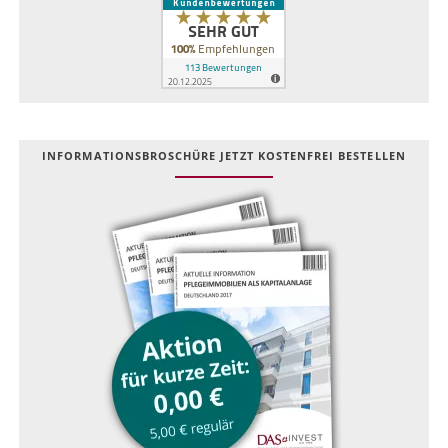
INFOR­MATIONS­BROSCHÜRE JETZT KOSTEN­FREI BESTELLEN