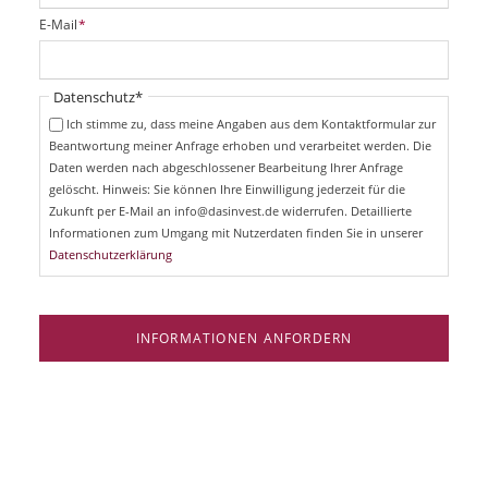
i
P
E-Mail
*
c
f
h
l
t
i
Pflichtfeld
Datenschutz
*
f
c
e
Ich stimme zu, dass meine Angaben aus dem Kontaktformular zur
h
l
Beantwortung meiner Anfrage erhoben und verarbeitet werden. Die
t
d
Daten werden nach abgeschlossener Bearbeitung Ihrer Anfrage
f
e
gelöscht. Hinweis: Sie können Ihre Einwilligung jederzeit für die
l
Zukunft per E-Mail an info@dasinvest.de widerrufen. Detaillierte
d
Informationen zum Umgang mit Nutzerdaten finden Sie in unserer
Datenschutzerklärung
INFORMATIONEN ANFORDERN