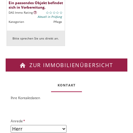
Ein passendes Objekt befindet
sich in Vorbereitung.
DAS Immo Rating
Aktuell in Prüfung
Kategorien
Pflege
Bitte sprechen Sie uns direkt an.
ZUR IMMOBILIENÜBERSICHT
KONTAKT
Ihre Kontaktdaten
O
U
b
R
j
L
e
P
Anrede
*
k
f
t
l