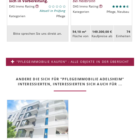
sich in Vorbereitung.
bei Heilbronn
DAS Immo Rating
DAS Immo Rating
Aktuell in Prüfung
Kategorien
Pflege, Neubau
Kategorien
Pflege
54,10 m²
149.300,00 €
74
Bitte sprechen Sie uns direkt an.
Fläche von
Kaufpreise ab
Ein­heiten
"PFLEGEIMMOBILIE KAUFEN" - ALLE OBJEKTE IN DER ÜBERSICHT
ANDERE DIE SICH FÜR "PFLEGEIMMOBILIE ADELSHEIM"
INTERESSIERTEN, INTERESSIERTEN SICH AUCH FÜR ...