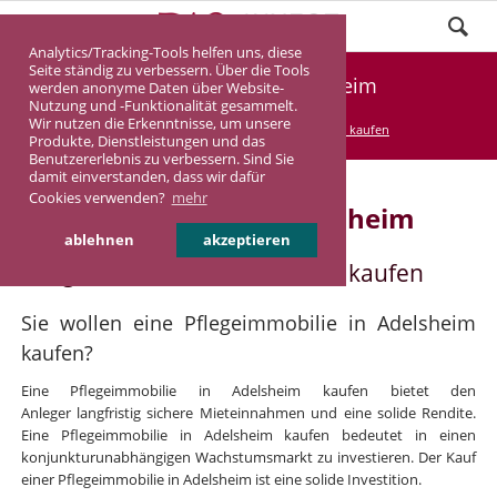
Analytics/Tracking-Tools helfen uns, diese
Seite ständig zu verbessern. Über die Tools
Pflegeimmobilie Adelsheim
werden anonyme Daten über Website-
Nutzung und -Funktionalität gesammelt.
Wir nutzen die Erkenntnisse, um unsere
DASINVEST
Service
Pflegeimmobilie kaufen
Produkte, Dienstleistungen und das
Benutzererlebnis zu verbessern. Sind Sie
damit einverstanden, dass wir dafür
Cookies verwenden?
mehr
Pflegeimmobilie in Adelsheim
ablehnen
akzeptieren
Pflegeimmobilie in Adelsheim kaufen
Sie wollen eine Pflegeimmobilie in Adelsheim
kaufen?
Eine Pflegeimmobilie in Adelsheim kaufen bietet den
Anleger langfristig sichere Mieteinnahmen und eine solide Rendite.
Eine Pflegeimmobilie in Adelsheim kaufen bedeutet in einen
konjunkturunabhängigen Wachstumsmarkt zu investieren. Der Kauf
einer Pflegeimmobilie in Adelsheim ist eine solide Investition.