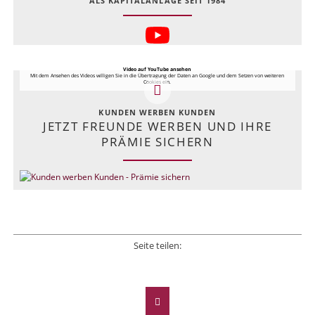
ALS KAPITALANLAGE SEIT 1984
Video auf YouTube ansehen
Mit dem Ansehen des Videos willigen Sie in die Übertragung der Daten an Google und dem Setzen von weiteren
Cookies ein.
KUNDEN WERBEN KUNDEN
JETZT FREUNDE WERBEN UND IHRE
PRÄMIE SICHERN
Seite teilen:
Facebook
Twitter
LinkedIn
Xing
E-mail