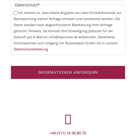
i
Pflichtfeld
Datenschutz
*
f
c
e
Ich stimme zu, dass meine Angaben aus dem Kontaktformular zur
h
l
Beantwortung meiner Anfrage erhoben und verarbeitet werden. Die
t
d
Daten werden nach abgeschlossener Bearbeitung Ihrer Anfrage
f
e
gelöscht. Hinweis: Sie können Ihre Einwilligung jederzeit für die
l
Zukunft per E-Mail an info@dasinvest.de widerrufen. Detaillierte
d
Informationen zum Umgang mit Nutzerdaten finden Sie in unserer
Datenschutzerklärung
INFORMATIONEN ANFORDERN
+49 (511) 16 90 80 70