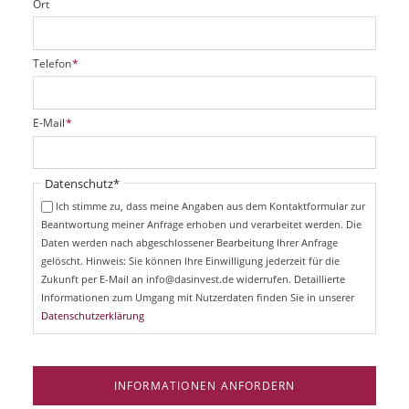
Ort
P
Telefon
*
f
l
i
P
E-Mail
*
c
f
h
l
t
i
Pflichtfeld
Datenschutz
*
f
c
e
Ich stimme zu, dass meine Angaben aus dem Kontaktformular zur
h
l
Beantwortung meiner Anfrage erhoben und verarbeitet werden. Die
t
d
Daten werden nach abgeschlossener Bearbeitung Ihrer Anfrage
f
e
gelöscht. Hinweis: Sie können Ihre Einwilligung jederzeit für die
l
Zukunft per E-Mail an info@dasinvest.de widerrufen. Detaillierte
d
Informationen zum Umgang mit Nutzerdaten finden Sie in unserer
Datenschutzerklärung
INFORMATIONEN ANFORDERN