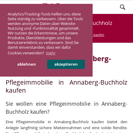
Analytics/Tracking-Tools helfen uns, diese
Seite ständig zu verbessern. Über die Tools
Pflegeimmobilie Annaberg-Buchholz
werden anonyme Daten über Website-
Nutzung und -Funktionalität gesammelt.
Wir nutzen die Erkenntnisse, um unsere
DASINVEST
Service
Pflegeimmobilie kaufen
Produkte, Dienstleistungen und das
Benutzererlebnis zu verbessern. Sind Sie
damit einverstanden, dass wir dafür
Cookies verwenden?
mehr
Pflegeimmobilie in Annaberg-
ablehnen
akzeptieren
Buchholz
Pflegeimmobilie in Annaberg-Buchholz
kaufen
Sie wollen eine Pflegeimmobilie in Annaberg-
Buchholz kaufen?
Eine Pflegeimmobilie in Annaberg-Buchholz kaufen bietet den
Anleger langfristig sichere Mieteinnahmen und eine solide Rendite.