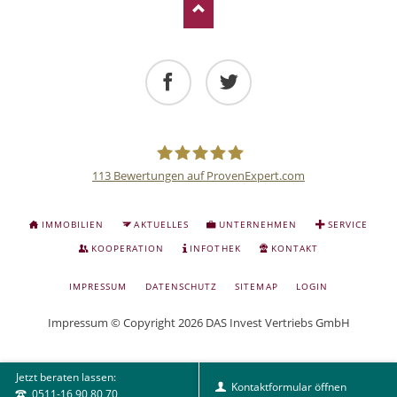
Facebook
Twitter
113
Bewertungen auf ProvenExpert.com
Deutsche
NAVIGATION
IMMOBILIEN
AKTUELLES
UNTERNEHMEN
SERVICE
ÜBERSPRINGEN
Anlage
KOOPERATION
INFOTHEK
KONTAKT
NAVIGATION
IMPRESSUM
DATENSCHUTZ
SITEMAP
LOGIN
und
ÜBERSPRINGEN
Impressum
© Copyright 2026 DAS Invest Vertriebs GmbH
Sachwert
Jetzt beraten lassen:
Investitionen
Kontaktformular öffnen
0511-16 90 80 70