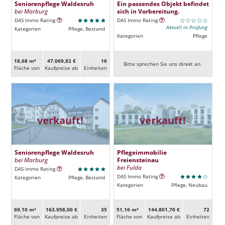
Seniorenpflege Waldesruh
Ein passendes Objekt befindet
bei Marburg
sich in Vorbereitung.
DAS Immo Rating
DAS Immo Rating
Aktuell in Prüfung
Kategorien
Pflege, Bestand
Kategorien
Pflege
18,68 m²
47.069,82 €
16
Bitte sprechen Sie uns direkt an.
Fläche von
Kaufpreise ab
Ein­heiten
verkauft!
verkauft!
Seniorenpflege Waldesruh
Pflegeimmobilie
bei Marburg
Freiensteinau
bei Fulda
DAS Immo Rating
DAS Immo Rating
Kategorien
Pflege, Bestand
Kategorien
Pflege, Neubau
69,10 m²
163.958,00 €
35
51,16 m²
144.801,70 €
72
Fläche von
Kaufpreise ab
Ein­heiten
Fläche von
Kaufpreise ab
Ein­heiten