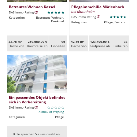
Betreutes Wohnen Kassel
Pflegeimmobilie Mörlenbach
bei Mannheim
DAS Immo Rating
DAS Immo Rating
Kategorien
Betreutes Wohnen,
Denkmal
Kategorien
Pflege, Bestand
32,76 m²
259.660,00 €
96
42,46 m²
123.400,00 €
33
Fläche von
Kaufpreise ab
Ein­heiten
Fläche von
Kaufpreise ab
Ein­heiten
Ein passendes Objekt befindet
sich in Vorbereitung.
DAS Immo Rating
Aktuell in Prüfung
Kategorien
Pflege
Bitte sprechen Sie uns direkt an.