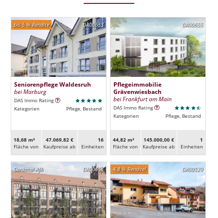
bis 5 % Rendite
DA00653
DA00655
Seniorenpflege Waldesruh
Pflegeimmobilie
bei Marburg
Grävenwiesbach
bei Frankfurt am Main
DAS Immo Rating
DAS Immo Rating
Kategorien
Pflege, Bestand
Kategorien
Pflege, Bestand
18,68 m²
47.069,82 €
16
44,82 m²
145.000,00 €
1
Fläche von
Kaufpreise ab
Ein­heiten
Fläche von
Kaufpreise ab
Ein­heiten
Denkmal-AfA
DA00654
4,8 % Rendite!
DA00529