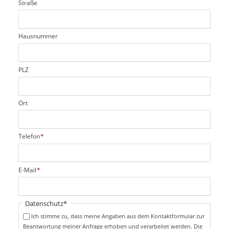
Straße
f
d
c
t
e
h
e
l
t
r
d
Hausnummer
f
e
l
d
PLZ
Ort
P
Telefon
*
f
l
i
P
E-Mail
*
c
f
h
l
t
i
Pflichtfeld
Datenschutz
*
f
c
e
Ich stimme zu, dass meine Angaben aus dem Kontaktformular zur
h
l
Beantwortung meiner Anfrage erhoben und verarbeitet werden. Die
t