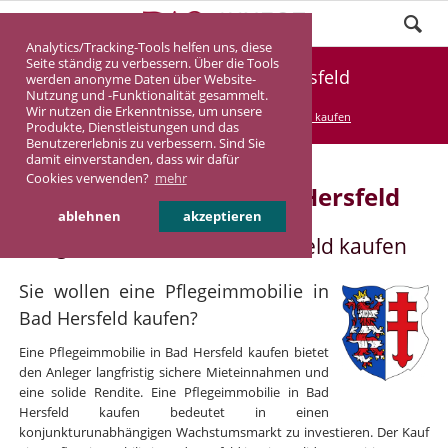
Analytics/Tracking-Tools helfen uns, diese
Seite ständig zu verbessern. Über die Tools
Pflegeimmobilie Bad Hersfeld
werden anonyme Daten über Website-
Nutzung und -Funktionalität gesammelt.
Wir nutzen die Erkenntnisse, um unsere
DASINVEST
Service
Pflegeimmobilie kaufen
Produkte, Dienstleistungen und das
Benutzererlebnis zu verbessern. Sind Sie
damit einverstanden, dass wir dafür
Cookies verwenden?
mehr
Pflegeimmobilie in Bad Hersfeld
ablehnen
akzeptieren
Pflegeimmobilie in Bad Hersfeld kaufen
Sie wollen eine Pflegeimmobilie in
Bad Hersfeld kaufen?
Eine Pflegeimmobilie in Bad Hersfeld kaufen bietet
den Anleger langfristig sichere Mieteinnahmen und
eine solide Rendite. Eine Pflegeimmobilie in Bad
Hersfeld kaufen bedeutet in einen
konjunkturunabhängigen Wachstumsmarkt zu investieren. Der Kauf