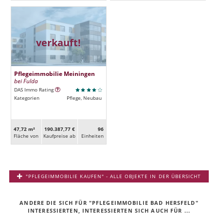
verkauft!
Pflegeimmobilie Meiningen
bei Fulda
DAS Immo Rating
Kategorien
Pflege, Neubau
47,72 m²
190.387,77 €
96
Fläche von
Kaufpreise ab
Ein­heiten
"PFLEGEIMMOBILIE KAUFEN" - ALLE OBJEKTE IN DER ÜBERSICHT
ANDERE DIE SICH FÜR "PFLEGEIMMOBILIE BAD HERSFELD"
INTERESSIERTEN, INTERESSIERTEN SICH AUCH FÜR ...