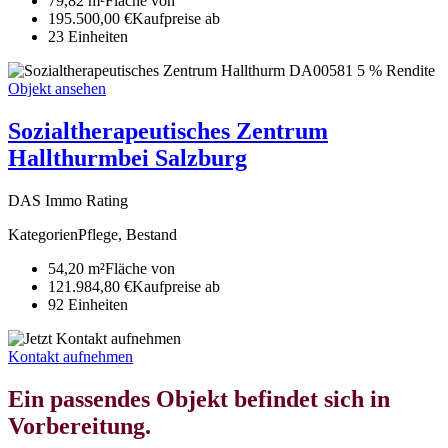
79,82 m²
Fläche von
195.500,00 €
Kaufpreise ab
23
Ein­heiten
DA00581
5 % Rendite
Objekt ansehen
Sozialtherapeutisches Zentrum
Hallthurm
bei Salzburg
DAS Immo Rating
Kategorien
Pflege, Bestand
54,20 m²
Fläche von
121.984,80 €
Kaufpreise ab
92
Ein­heiten
Kontakt aufnehmen
Ein passendes Objekt befindet sich in
Vorbereitung.