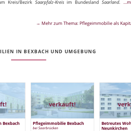
um Kreis/Bezirk
Saarpfalz-Kreis
im Bundesland
Saarland.
...
→ Mehr zum Thema: Pflegeimmobilie als Kapita
ILIEN IN BEXBACH UND UMGEBUNG
ft!
verkauft!
verk
n Bexbach
Pflegeimmobilie Bexbach
Betreutes Wo
bei Saarbrücken
Neunkirchen