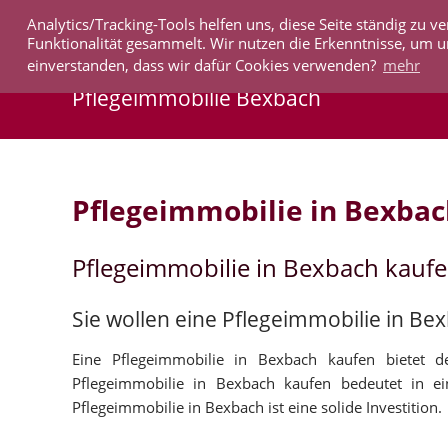
Analytics/Tracking-Tools helfen uns, diese Seite ständig zu
IMMOBILIEN
Funktionalität gesammelt. Wir nutzen die Erkenntnisse, um u
einverstanden, dass wir dafür Cookies verwenden?
mehr
Pflegeimmobilie Bexbach
Pflegeimmobilie in Bexbac
Pflegeimmobilie in Bexbach kauf
Sie wollen eine Pflegeimmobilie in Be
Eine Pflegeimmobilie in Bexbach kaufen bietet de
Pflegeimmobilie in Bexbach kaufen bedeutet in e
Pflegeimmobilie in Bexbach ist eine solide Investition.