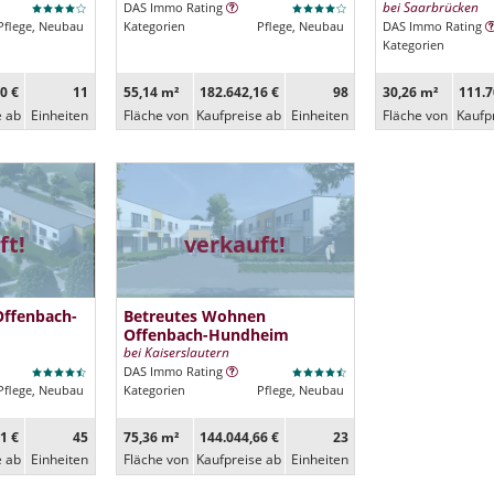
bei Saarbrücken
DAS Immo Rating
Pflege, Neubau
Kategorien
Pflege, Neubau
DAS Immo Rating
Kategorien
0 €
11
55,14 m²
182.642,16 €
98
30,26 m²
111.7
e ab
Ein­heiten
Fläche von
Kaufpreise ab
Ein­heiten
Fläche von
Kaufp
ft!
verkauft!
Offenbach-
Betreutes Wohnen
Offenbach-Hundheim
bei Kaiserslautern
DAS Immo Rating
Pflege, Neubau
Kategorien
Pflege, Neubau
1 €
45
75,36 m²
144.044,66 €
23
e ab
Ein­heiten
Fläche von
Kaufpreise ab
Ein­heiten