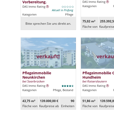
Vorbereitung.
DAS Immo Rating
Kategorien
DAS Immo Rating
Aktuell in Prüfung
Kategorien
Pflege
75,02 m²
255.392,5
Bitte sprechen Sie uns direkt an.
Fläche von
Kaufpreis
verkauft!
verkau
Pflegeimmobilie
Pflegeimmobilie 
Neunkirchen
Hundheim
bei Saarbrücken
bei Kaiserslautern
DAS Immo Rating
DAS Immo Rating
Kategorien
Pflege, Bestand
Kategorien
43,75 m²
139.000,00 €
90
51,86 m²
139.598,8
Fläche von
Kaufpreise ab
Ein­heiten
Fläche von
Kaufpreis