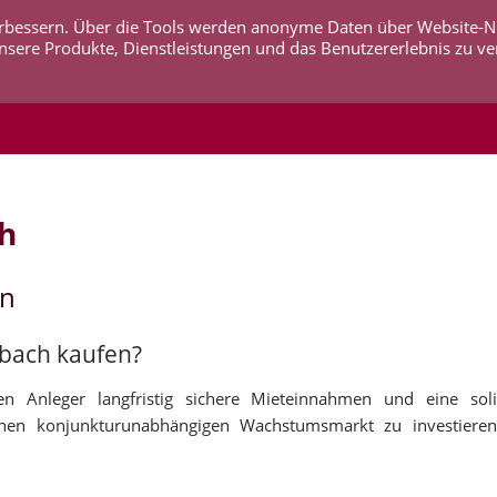
 verbessern. Über die Tools werden anonyme Daten über Website-
AKTUELLES
UNTERNEHMEN
SERVICE
KO
nsere Produkte, Dienstleistungen und das Benutzererlebnis zu ve
h
en
xbach kaufen?
n Anleger langfristig sichere Mieteinnahmen und eine soli
inen konjunkturunabhängigen Wachstumsmarkt zu investieren