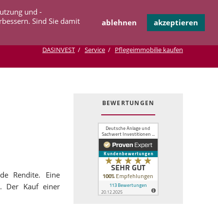
Navigation
Nutzung und -
OPERATION
INFOTHEK
KONTAKT
überspringen
rbessern. Sind Sie damit
ablehnen
akzeptieren
DASINVEST
Service
Pflegeimmobilie kaufen
BEWERTUNGEN
de Rendite. Eine
. Der Kauf einer