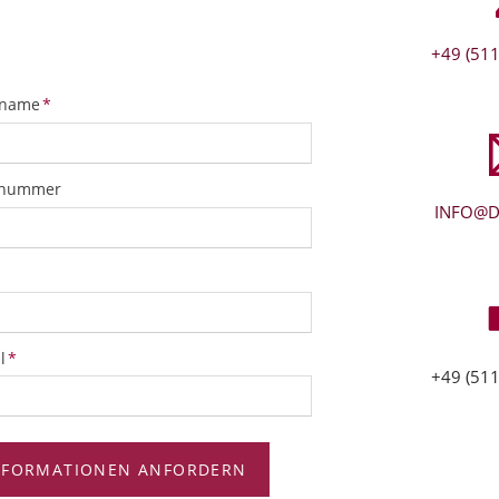
+49 (511
tfeld
name
*
snummer
INFO@D
tfeld
l
*
+49 (511
NFORMATIONEN ANFORDERN