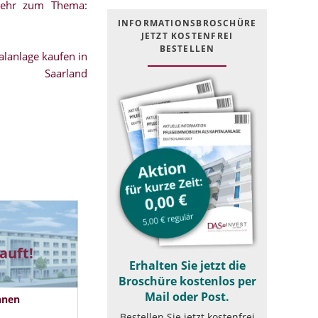
mehr zum Thema:
INFOR­MATIONS­BROSCHÜRE
JETZT KOSTEN­FREI
BESTELLEN
lanlage kaufen in
Saarland
auft!
Erhalten Sie jetzt die
Broschüre kostenlos per
Mail oder Post.
hnen
Bestellen Sie jetzt kostenfrei