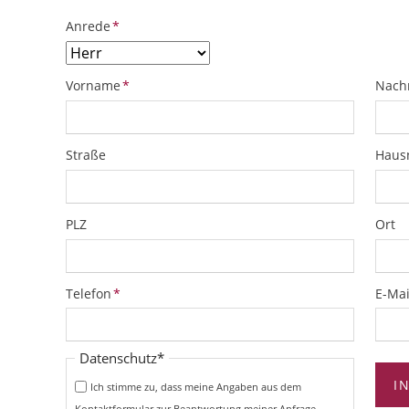
Pflichtfeld
Anrede
*
Pflichtfeld
Pflich
Vorname
*
Nach
Straße
Hau
PLZ
Ort
Pflichtfeld
Pflich
Telefon
*
E-Mai
Pflichtfeld
Datenschutz
*
I
Ich stimme zu, dass meine Angaben aus dem
Kontaktformular zur Beantwortung meiner Anfrage