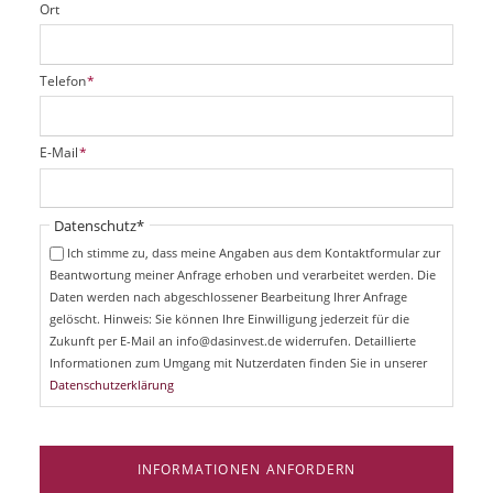
Ort
P
Telefon
*
f
l
i
P
E-Mail
*
c
f
h
l
t
i
Pflichtfeld
Datenschutz
*
f
c
e
Ich stimme zu, dass meine Angaben aus dem Kontaktformular zur
h
l
Beantwortung meiner Anfrage erhoben und verarbeitet werden. Die
t
d
Daten werden nach abgeschlossener Bearbeitung Ihrer Anfrage
f
e
gelöscht. Hinweis: Sie können Ihre Einwilligung jederzeit für die
l
Zukunft per E-Mail an info@dasinvest.de widerrufen. Detaillierte
d
Informationen zum Umgang mit Nutzerdaten finden Sie in unserer
Datenschutzerklärung
INFORMATIONEN ANFORDERN