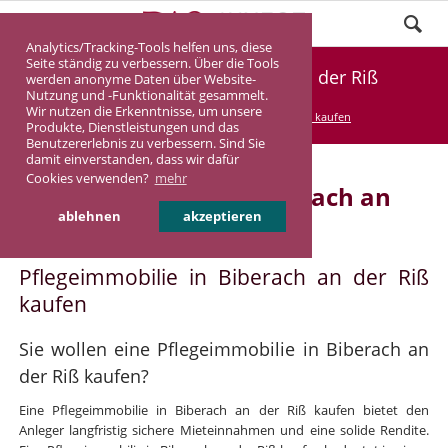
Analytics/Tracking-Tools helfen uns, diese
Seite ständig zu verbessern. Über die Tools
Pflegeimmobilie Biberach an der Riß
werden anonyme Daten über Website-
Nutzung und -Funktionalität gesammelt.
Wir nutzen die Erkenntnisse, um unsere
DASINVEST
Service
Pflegeimmobilie kaufen
Produkte, Dienstleistungen und das
Benutzererlebnis zu verbessern. Sind Sie
damit einverstanden, dass wir dafür
Cookies verwenden?
mehr
Pflegeimmobilie in Biberach an
ablehnen
akzeptieren
der Riß
Pflegeimmobilie in Biberach an der Riß
kaufen
Sie wollen eine Pflegeimmobilie in Biberach an
der Riß kaufen?
Eine Pflegeimmobilie in Biberach an der Riß kaufen bietet den
Anleger langfristig sichere Mieteinnahmen und eine solide Rendite.