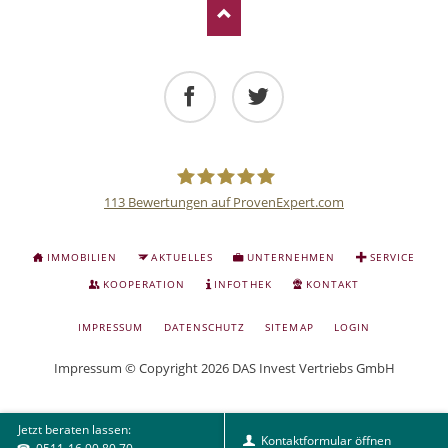
Facebook
Twitter
113
Bewertungen auf ProvenExpert.com
Deutsche
NAVIGATION
IMMOBILIEN
AKTUELLES
UNTERNEHMEN
SERVICE
ÜBERSPRINGEN
Anlage
KOOPERATION
INFOTHEK
KONTAKT
NAVIGATION
IMPRESSUM
DATENSCHUTZ
SITEMAP
LOGIN
und
ÜBERSPRINGEN
Impressum
© Copyright 2026 DAS Invest Vertriebs GmbH
Sachwert
Jetzt beraten lassen:
Investitionen
Kontaktformular öffnen