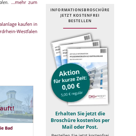
alen.
...mehr zum
INFOR­MATIONS­BROSCHÜRE
JETZT KOSTEN­FREI
BESTELLEN
lanlage kaufen in
rdrhein-Westfalen
auft!
Erhalten Sie jetzt die
Broschüre kostenlos per
Mail oder Post.
ie Bad
Bestellen Sie jetzt kostenfrei