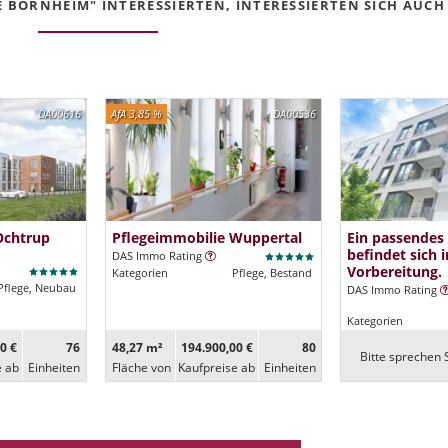
E BORNHEIM" INTERESSIERTEN, INTERESSIERTEN SICH AUCH 
DA00616
AfA 3,85 %
DA00536
Ochtrup
Pflegeimmobilie Wuppertal
Ein passendes
befindet sich i
DAS Immo Rating
Vorbereitung.
Kategorien
Pflege, Bestand
Pflege, Neubau
DAS Immo Rating
Kategorien
0 €
76
48,27 m²
194.900,00 €
80
Bitte sprechen S
e ab
Ein­heiten
Fläche von
Kaufpreise ab
Ein­heiten