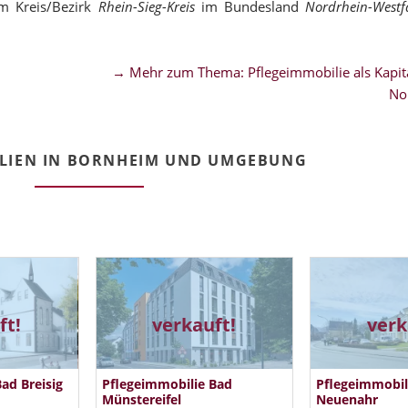
m Kreis/Bezirk
Rhein-Sieg-Kreis
im Bundesland
Nordrhein-Westf
→ Mehr zum Thema: Pflegeimmobilie als Kapita
No
LIEN IN BORNHEIM UND UMGEBUNG
ft!
verkauft!
verk
ad Breisig
Pflegeimmobilie Bad
Pflegeimmobil
Münstereifel
Neuenahr