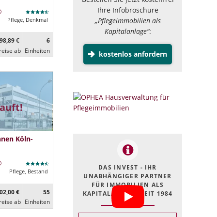
Ihre Infobroschüre
„Pflegeimmobilien als
Pflege, Denkmal
Kapitalanlage”
:
98,89 €
6
reise ab
Ein­heiten
kostenlos anfordern
auft!
nen Köln-
DAS INVEST - IHR
Pflege, Bestand
UNABHÄNGIGER PARTNER
FÜR IMMOBILIEN ALS
02,00 €
55
KAPITALANLAGE SEIT 1984
reise ab
Ein­heiten