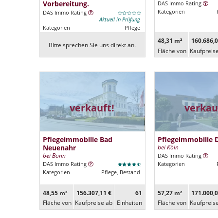
Vorbereitung.
DAS Immo Rating
Kategorien
DAS Immo Rating
Aktuell in Prüfung
Kategorien
Pflege
48,31 m²
160.686,0
Bitte sprechen Sie uns direkt an.
Fläche von
Kaufpreis
verkauft!
verkau
Pflegeimmobilie Bad
Pflegeimmobilie 
Neuenahr
bei Köln
bei Bonn
DAS Immo Rating
DAS Immo Rating
Kategorien
Kategorien
Pflege, Bestand
48,55 m²
156.307,11 €
61
57,27 m²
171.000,0
Fläche von
Kaufpreise ab
Ein­heiten
Fläche von
Kaufpreis