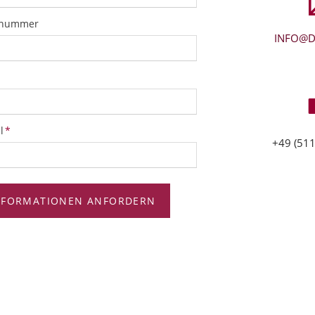
snummer
INFO@D
tfeld
l
*
+49 (511
NFORMATIONEN ANFORDERN