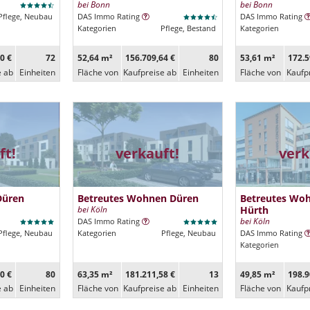
bei Bonn
bei Bonn
Pflege, Neubau
DAS Immo Rating
DAS Immo Rating
Kategorien
Pflege, Bestand
Kategorien
0 €
72
52,64 m²
156.709,64 €
80
53,61 m²
172.5
e ab
Ein­heiten
Fläche von
Kaufpreise ab
Ein­heiten
Fläche von
Kaufp
ft!
verkauft!
verk
Düren
Betreutes Wohnen Düren
Betreutes Woh
bei Köln
Hürth
bei Köln
DAS Immo Rating
Pflege, Neubau
Kategorien
Pflege, Neubau
DAS Immo Rating
Kategorien
0 €
80
63,35 m²
181.211,58 €
13
49,85 m²
198.9
e ab
Ein­heiten
Fläche von
Kaufpreise ab
Ein­heiten
Fläche von
Kaufp