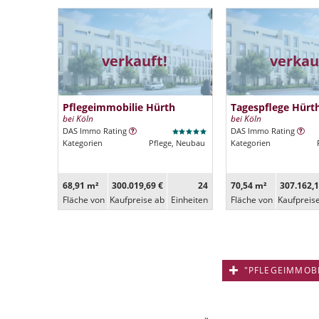
verkauft!
verkau
Pflegeimmobilie Hürth
Tagespflege Hürt
bei Köln
bei Köln
DAS Immo Rating
DAS Immo Rating
Kategorien
Pflege, Neubau
Kategorien
68,91 m²
300.019,69 €
24
70,54 m²
307.162,1
Fläche von
Kaufpreise ab
Ein­heiten
Fläche von
Kaufpreis
"PFLEGEIMMOBIL