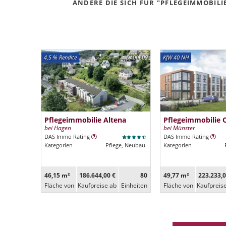
ANDERE DIE SICH FÜR "PFLEGEIMMOBILI
4,5 % Rendite
DA00609
KfW 40 NH
Pflegeimmobilie Altena
Pflegeimmobilie 
bei Hagen
bei Münster
DAS Immo Rating
DAS Immo Rating
Kategorien
Pflege, Neubau
Kategorien
46,15 m²
186.644,00 €
80
49,77 m²
223.233,0
Fläche von
Kaufpreise ab
Ein­heiten
Fläche von
Kaufpreis