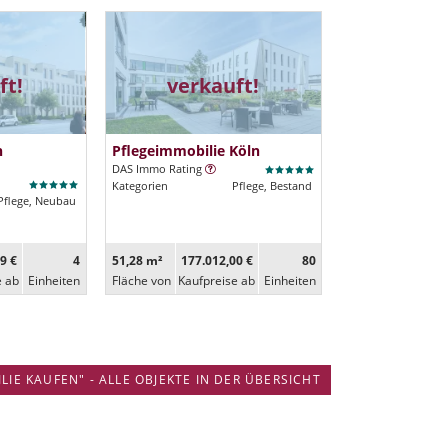
ft!
verkauft!
h
Pflegeimmobilie Köln
DAS Immo Rating
Kategorien
Pflege, Bestand
Pflege, Neubau
9 €
4
51,28 m²
177.012,00 €
80
e ab
Ein­heiten
Fläche von
Kaufpreise ab
Ein­heiten
IE KAUFEN" - ALLE OBJEKTE IN DER ÜBERSICHT