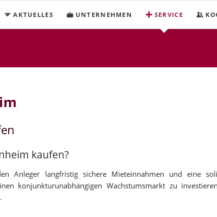
AKTUELLES
UNTERNEHMEN
SERVICE
KO
eim
fen
rnheim kaufen?
en Anleger langfristig sichere Mieteinnahmen und eine soli
inen konjunkturunabhängigen Wachstumsmarkt zu investieren
.