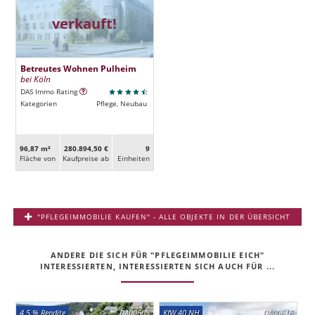
verkauft!
Betreutes Wohnen Pulheim
bei Köln
DAS Immo Rating
Kategorien
Pflege, Neubau
96,87 m²
280.894,50 €
9
Fläche von
Kaufpreise ab
Ein­heiten
"PFLEGEIMMOBILIE KAUFEN" - ALLE OBJEKTE IN DER ÜBERSICHT
ANDERE DIE SICH FÜR "PFLEGEIMMOBILIE EICH"
INTERESSIERTEN, INTERESSIERTEN SICH AUCH FÜR ...
4,5 % Rendite
DA00609
KfW 40 NH
DA00616