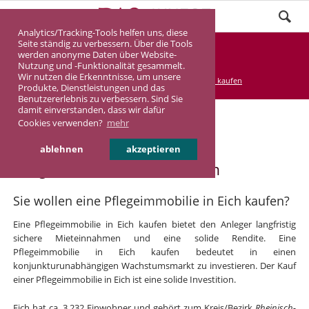
Analytics/Tracking-Tools helfen uns, diese
Seite ständig zu verbessern. Über die Tools
Pflegeimmobilie Eich
werden anonyme Daten über Website-
Nutzung und -Funktionalität gesammelt.
Wir nutzen die Erkenntnisse, um unsere
DASINVEST
Service
Pflegeimmobilie kaufen
Produkte, Dienstleistungen und das
Benutzererlebnis zu verbessern. Sind Sie
damit einverstanden, dass wir dafür
Cookies verwenden?
mehr
Pflegeimmobilie in Eich
ablehnen
akzeptieren
Pflegeimmobilie in Eich kaufen
Sie wollen eine Pflegeimmobilie in Eich kaufen?
Eine Pflegeimmobilie in Eich kaufen bietet den Anleger langfristig
sichere Mieteinnahmen und eine solide Rendite. Eine
Pflegeimmobilie in Eich kaufen bedeutet in einen
konjunkturunabhängigen Wachstumsmarkt zu investieren. Der Kauf
einer Pflegeimmobilie in Eich ist eine solide Investition.
Eich hat ca. 3.232 Einwohner und gehört zum Kreis/Bezirk
Rheinisch-