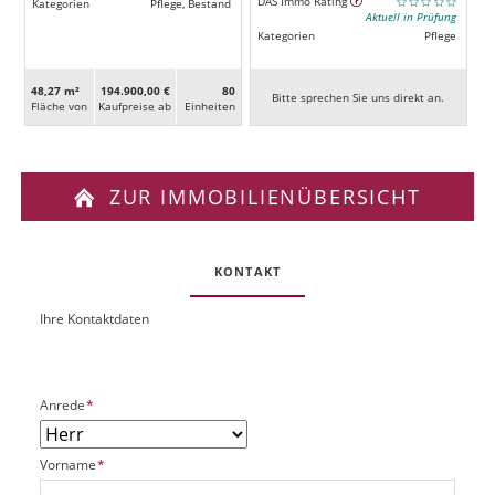
DAS Immo Rating
Kategorien
Pflege, Bestand
Aktuell in Prüfung
Kategorien
Pflege
48,27 m²
194.900,00 €
80
Bitte sprechen Sie uns direkt an.
Fläche von
Kaufpreise ab
Ein­heiten
ZUR IMMOBILIENÜBERSICHT
KONTAKT
Ihre Kontaktdaten
O
U
b
R
j
L
e
P
Anrede
*
k
f
t
l
P
P
Vorname
*
i
l
f
c