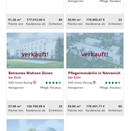
Kategorien
Pflege, Neubau
51,28 m²
177.012,00 €
80
50,85 m²
170.985,67 €
23
Fläche von
Kaufpreise ab
Ein­heiten
Fläche von
Kaufpreise ab
Ein­heiten
verkauft!
verkauft!
Betreutes Wohnen Düren
Pflegeimmobilie in Nörvenich
bei Köln
bei Köln
DAS Immo Rating
DAS Immo Rating
Kategorien
Pflege, Neubau
Kategorien
Pflege, Neubau
37,68 m²
126.700,88 €
33
58,80 m²
178.261,71 €
80
Fläche von
Kaufpreise ab
Ein­heiten
Fläche von
Kaufpreise ab
Ein­heiten