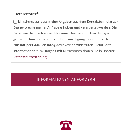
h
l
t
i
Pflichtfeld
Datenschutz
*
f
c
e
Ich stimme zu, dass meine Angaben aus dem Kontaktformular zur
h
l
Beantwortung meiner Anfrage erhoben und verarbeitet werden. Die
t
d
Daten werden nach abgeschlossener Bearbeitung Ihrer Anfrage
f
e
gelöscht. Hinweis: Sie können Ihre Einwilligung jederzeit für die
l
Zukunft per E-Mail an info@dasinvest.de widerrufen. Detaillierte
d
Informationen zum Umgang mit Nutzerdaten finden Sie in unserer
Datenschutzerklärung
INFORMATIONEN ANFORDERN