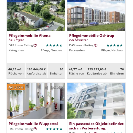
Pflegeimmobilie Altena
Pflegeimmobilie Ochtrup
bei Hagen
bei Münster
DAS Immo Rating
DAS Immo Rating
Kategorien
Pflege, Neubau
Kategorien
Pflege, Neubau
46,15 m²
186.644,00 €
80
49,77 m²
223.233,00 €
76
Fläche von
Kaufpreise ab
Ein­heiten
Fläche von
Kaufpreise ab
Ein­heiten
AfA 3,85 %
DA00536
Pflegeimmobilie Wuppertal
Ein passendes Objekt befindet
sich in Vorbereitung.
DAS Immo Rating