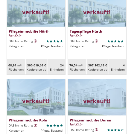
verkauft!
verkauft!
Pflegeimmobilie Hürth
Tagespflege Hürth
bei Köln
bei Köln
DAS Immo Rating
DAS Immo Rating
Kategorien
Pflege, Neubau
Kategorien
Pflege, Neubau
68,91 m²
300.019,69 €
24
70,54 m²
307.162,19 €
4
Fläche von
Kaufpreise ab
Ein­heiten
Fläche von
Kaufpreise ab
Ein­heiten
verkauft!
verkauft!
Pflegeimmobilie Köln
Pflegeimmobilie Düren
bei Köln
DAS Immo Rating
DAS Immo Rating
Kategorien
Pflege, Bestand