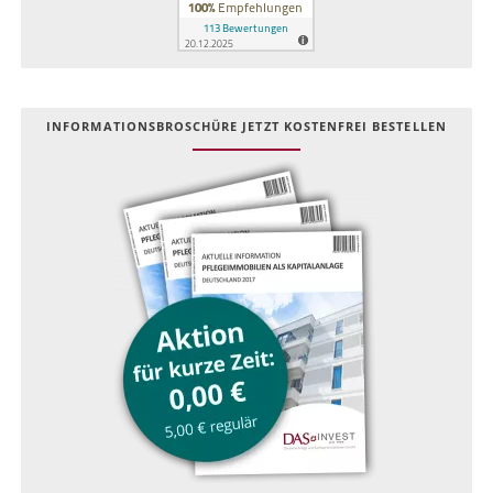
INFOR­MATIONS­BROSCHÜRE JETZT KOSTEN­FREI BESTELLEN