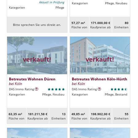
Aktuell in Prüfung
Kategorien
Pflege, Neubau
Kategorien
Pflege
57,27 m²
171.000,00 €
80
Bitte sprechen Sie uns direkt an.
Fläche von
Kaufpreise ab
Ein­heiten
verkauft!
verkauft!
Betreutes Wohnen Düren
Betreutes Wohnen Köln-Hürth
bei Köln
bei Köln
DAS Immo Rating
DAS Immo Rating
Kategorien
Pflege, Neubau
Kategorien
Pflege, Bestand
63,35 m²
181.211,58 €
13
49,85 m²
198.902,00 €
55
Fläche von
Kaufpreise ab
Ein­heiten
Fläche von
Kaufpreise ab
Ein­heiten