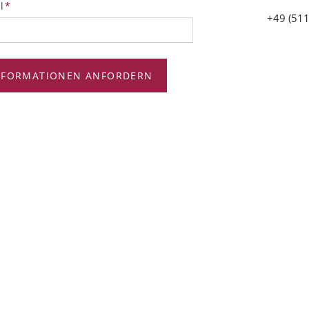
tfeld
l
*
+49 (511
NFORMATIONEN ANFORDERN