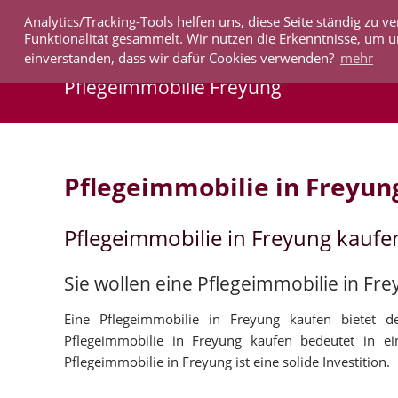
Analytics/Tracking-Tools helfen uns, diese Seite ständig zu
IMMOBILIEN
Funktionalität gesammelt. Wir nutzen die Erkenntnisse, um u
einverstanden, dass wir dafür Cookies verwenden?
mehr
Pflegeimmobilie Freyung
Pflegeimmobilie in Freyun
Pflegeimmobilie in Freyung kaufe
Sie wollen eine Pflegeimmobilie in Fr
Eine Pflegeimmobilie in Freyung kaufen bietet de
Pflegeimmobilie in Freyung kaufen bedeutet in e
Pflegeimmobilie in Freyung ist eine solide Investition.