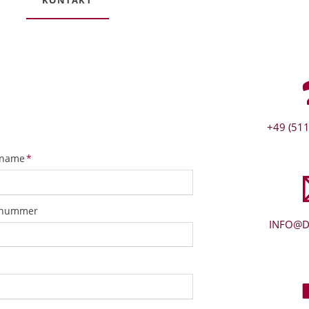
+49 (511
tfeld
name
*
snummer
INFO@D