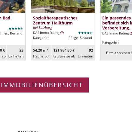
n Bad
Sozialtherapeutisches
Ein passendes
Zentrum Hallthurm
befindet sich i
bei Salzburg
Vorbereitung.
DAS Immo Rating
ohnen, Bestand
DAS Immo Rating
Kategorien
Pflege, Bestand
Kategorien
0 €
23
54,20 m²
121.984,80 €
92
Bitte sprechen S
e ab
Ein­heiten
Fläche von
Kaufpreise ab
Ein­heiten
 IMMOBILIENÜBERSICHT
KONTAKT