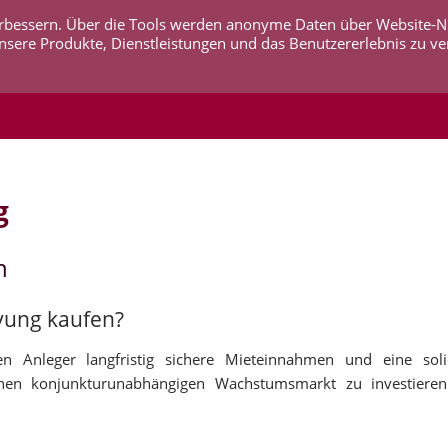
 verbessern. Über die Tools werden anonyme Daten über Website-
AKTUELLES
UNTERNEHMEN
SERVICE
KO
nsere Produkte, Dienstleistungen und das Benutzererlebnis zu ve
g
n
eyung kaufen?
n Anleger langfristig sichere Mieteinnahmen und eine soli
inen konjunkturunabhängigen Wachstumsmarkt zu investieren