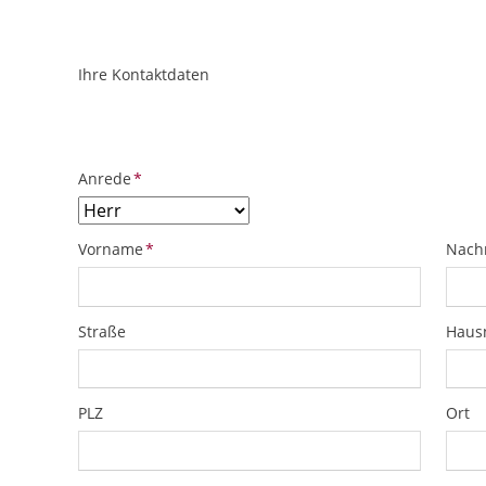
Ihre Kontaktdaten
ObjektPlatzhalter
URL
Pflichtfeld
Anrede
*
Pflichtfeld
Pflich
Vorname
*
Nach
Straße
Hau
PLZ
Ort