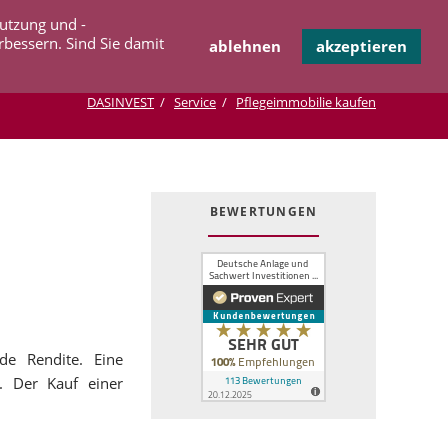
Navigation
Nutzung und -
OPERATION
INFOTHEK
KONTAKT
überspringen
rbessern. Sind Sie damit
ablehnen
akzeptieren
DASINVEST
Service
Pflegeimmobilie kaufen
BEWERTUNGEN
de Rendite. Eine
. Der Kauf einer